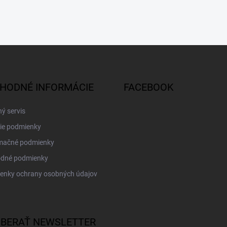
HODNÉ INFORMÁCIE
FACEBOOK
ý servis
ie podmienky
mačné podmienky
dné podmienky
enky ochrany osobných údajov
BERAŤ NEWSLETTER