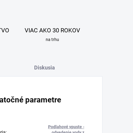
TVO
VIAC AKO 30 ROKOV
na trhu
Diskusia
atočné parametre
Podlahové vpuste -
ria
:
odvedenie vody z