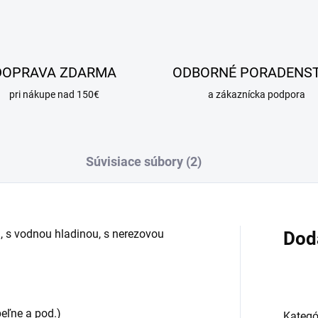
DOPRAVA ZDARMA
ODBORNÉ PORADENS
pri nákupe nad 150€
a zákaznícka podpora
Súvisiace súbory (2)
 s vodnou hladinou, s nerezovou
Dod
úpeľne a pod.)
Kategó