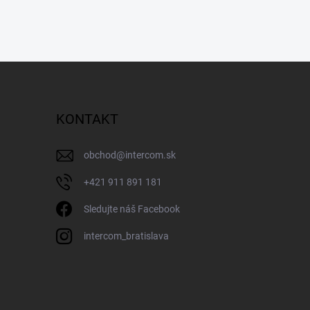
KONTAKT
obchod
@
intercom.sk
+421 911 891 181
Sledujte náš Facebook
intercom_bratislava