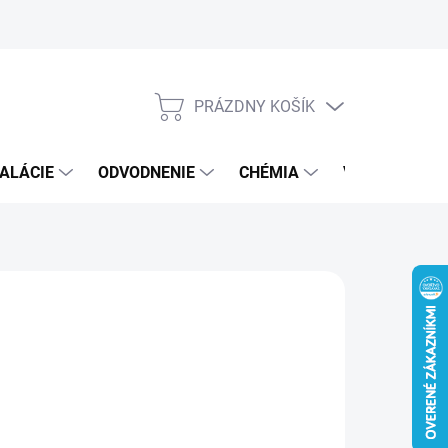
PRÁZDNY KOŠÍK
NÁKUPNÝ
KOŠÍK
ALÁCIE
ODVODNENIE
CHÉMIA
VEREJNÝ SEK
a
€