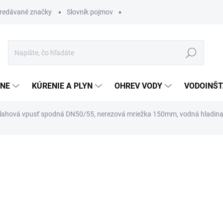
redávané značky
Slovník pojmov
Hľadať
ĽNE
KÚRENIE A PLYN
OHREV VODY
VODOINŠT
lahová vpusť spodná DN50/55, nerezová mriežka 150mm, vodná hladin
otenia
24,23 €
19,38 
Jednotková
SKLADOM
cena: