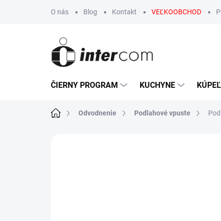
Prejsť
O nás
Blog
Kontakt
VEĽKOOBCHOD
P
na
obsah
ČIERNY PROGRAM
KUCHYNE
KÚPE
Domov
Odvodnenie
Podlahové vpuste
Pod
Neohodnotené
Podrobnosti hodn