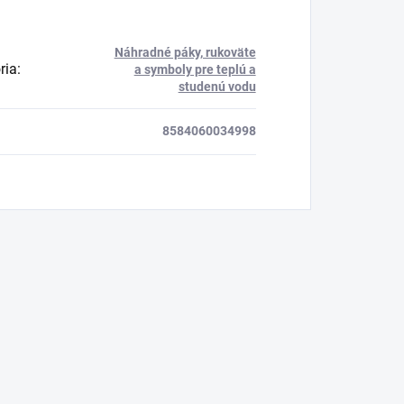
Náhradné páky, rukoväte
ria
:
a symboly pre teplú a
studenú vodu
8584060034998