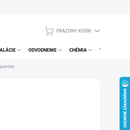
PRÁZDNY KOŠÍK
NÁKUPNÝ
KOŠÍK
ALÁCIE
ODVODNENIE
CHÉMIA
VEREJNÝ SEK
quaristo