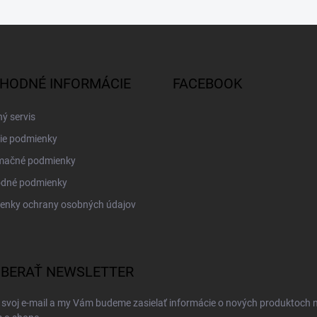
HODNÉ INFORMÁCIE
FACEBOOK
ý servis
ie podmienky
mačné podmienky
dné podmienky
enky ochrany osobných údajov
BERAŤ NEWSLETTER
 svoj e-mail a my Vám budeme zasielať informácie o nových produktoch 