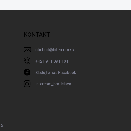
KONTAKT
obchod
@
intercom.sk
+421 911 891 181
Sledujte náš Facebook
intercom_bratislava
na