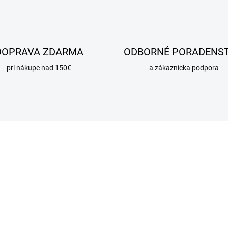
DOPRAVA ZDARMA
ODBORNÉ PORADENS
pri nákupe nad 150€
a zákaznícka podpora