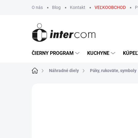
Prejsť
O nás
Blog
Kontakt
VEĽKOOBCHOD
P
na
obsah
ČIERNY PROGRAM
KUCHYNE
KÚPE
Domov
Náhradné diely
Páky, rukoväte, symboly
Neohodnotené
Podrobnosti hodn