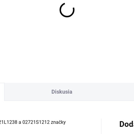
SKLADOM
ový ventil rohový s
trom a krytkou, krátky,
"x 1/2", chróm
65 €
Detail
Diskusia
2721L1238 a 02721S1212 značky
Dod