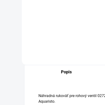
SKLADOM
Guľový ventil rohový s
Guľ
filtrom a krytkou, dlhý,
fil
1/2"x 3/8", chróm
1/2
4,07 €
3,
Detail
Popis
Náhradná rukoväť pre rohový ventil 0
Aquaristo.