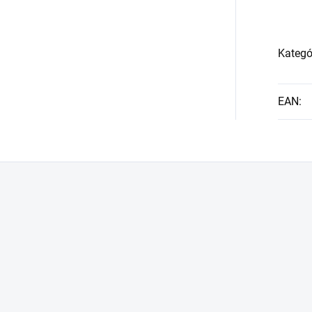
Kategó
EAN
: