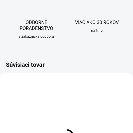
ODBORNÉ
VIAC AKO 30 ROKOV
PORADENSTVO
na trhu
a zákaznícka podpora
Súvisiaci tovar
OBVYKLE 1-5 DNÍ
OBVYKLE 1-5 DNÍ
Rošt pre sprchový žľab
Rošt pre sprchový žľab