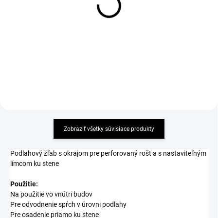
Alcadrain LINE - matný
Alcadrain LINE - lesklý nerez
nerez - dĺžka 650mm
- dĺžka 650mm
40,80 €
40,80 €
Detail
Detail
Zobraziť všetky súvisiace produkty
Podlahový žľab s okrajom pre perforovaný rošt a s nastaviteľným
límcom ku stene
Použitie:
Na použitie vo vnútri budov
Pre odvodnenie spŕch v úrovni podlahy
Pre osadenie priamo ku stene