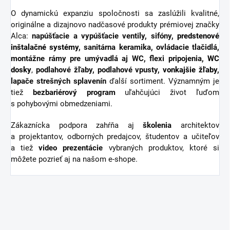
O dynamickú expanziu spoločnosti sa zaslúžili kvalitné,
originálne a dizajnovo nadčasové produkty prémiovej značky
Alca:
napúšťacie a vypúšťacie ventily, sifóny,
predstenové
inštalačné systémy
, sanitárna keramika, ovládacie tlačidlá,
montážne rámy pre umývadlá aj WC, flexi pripojenia,
WC
dosky
,
podlahové žľaby, podlahové vpusty,
vonkajšie žľaby
,
lapače strešných splavenín
ďalší sortiment.
Významným je
tiež
bezbariérový
program
uľahčujúci život ľuďom
s pohybovými obmedzeniami.
Zákaznícka podpora zahŕňa aj
školenia
architektov
a projektantov, odborných predajcov, študentov a učiteľov
a tiež
video
prezentácie
vybraných produktov, ktoré si
môžete pozrieť aj na našom e-shope.