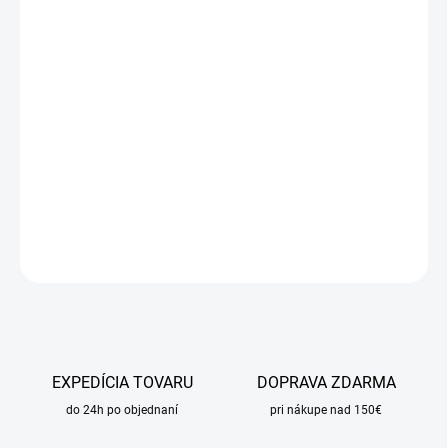
cena:
MÔŽEME
DORUČIŤ DO:
14.8.2026
MOŽNOSTI
DORUČENIA
−
+
Pridať do košíka
DETAILNÉ INFORMÁCIE
OPÝTAŤ SA
STRÁŽIŤ
EXPEDÍCIA TOVARU
DOPRAVA ZDARMA
do 24h po objednaní
pri nákupe nad 150€