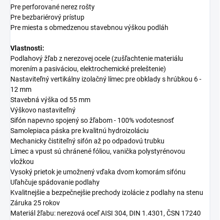
Pre perforované nerez rošty
Pre bezbariérový prístup
Pre miesta s obmedzenou stavebnou výškou podláh
Vlastnosti:
Podlahový žľab z nerezovej ocele (zušľachtenie materiálu
morením a pasiváciou, elektrochemické preleštenie)
Nastaviteľný vertikálny izolačný límec pre obklady s hrúbkou 6 -
12 mm
Stavebná výška od 55 mm
Výškovo nastaviteľný
Sifón
napevno spojený so žľabom - 100% vodotesnosť
Samolepiaca páska pre kvalitnú hydroizoláciu
Mechanicky čistiteľný sifón až po odpadovú trubku
Límec a vpust sú chránené fóliou, vanička polystyrénovou
vložkou
Vysoký prietok je umožnený vďaka dvom komorám sifónu
Uľahčuje spádovanie podlahy
Kvalitnejšie a bezpečnejšie prechody izolácie z podlahy na stenu
Záruka 25 rokov
Materiál žľabu: nerezová oceľ AISI 304, DIN 1.4301, ČSN 17240