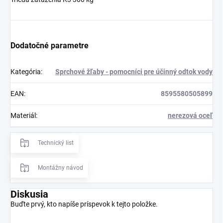
Dodatočné parametre
Kategória
:
Sprchové žľaby - pomocníci pre účinný odtok vody
EAN
:
8595580505899
Materiál
:
nerezová oceľ
Technický list
Montážny návod
Diskusia
Buďte prvý, kto napíše príspevok k tejto položke.