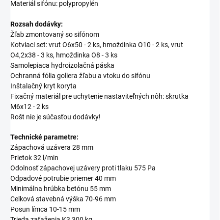
Materiál sifónu: polypropylén
Rozsah dodávky:
Žľab zmontovaný so sifónom
Kotviaci set: vrut O6x50 - 2 ks, hmoždinka O10 - 2 ks, vrut
O4,2x38 - 3 ks, hmoždinka O8 - 3 ks
Samolepiaca hydroizolačná páska
Ochranná fólia goliera žľabu a vtoku do sifónu
Inštalačný kryt koryta
Fixačný materiál pre uchytenie nastaviteľných nôh: skrutka
M6x12 - 2 ks
Rošt nie je súčasťou dodávky!
Technické parametre:
Zápachová uzávera 28 mm
Prietok 32 l/min
Odolnosť zápachovej uzávery proti tlaku 575 Pa
Odpadové potrubie priemer 40 mm
Minimálna hrúbka betónu 55 mm
Celková stavebná výška 70-96 mm
Posun límca 10-15 mm
Trieda zaťaženia K3 300 kg