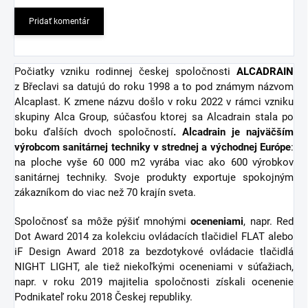
Pridať komentár
Počiatky vzniku rodinnej českej spoločnosti
ALCADRAIN
z Břeclavi sa datujú do roku 1998 a to pod známym názvom
Alcaplast. K zmene názvu došlo v roku 2022 v rámci vzniku
skupiny Alca Group, súčasťou ktorej sa Alcadrain stala po
boku ďalších dvoch spoločností
. Alcadrain je najväčším
výrobcom sanitárnej techniky v strednej a východnej Európe
:
na ploche vyše 60 000 m2 vyrába viac ako 600 výrobkov
sanitárnej techniky. Svoje produkty exportuje spokojným
zákazníkom do viac než 70 krajín sveta.
Spoločnosť sa môže pýšiť mnohými
oceneniami
, napr. Red
Dot Award 2014 za kolekciu ovládacích tlačidiel FLAT alebo
iF Design Award 2018 za bezdotykové ovládacie tlačidlá
NIGHT LIGHT, ale tiež niekoľkými oceneniami v súťažiach,
napr. v roku 2019 majitelia spoločnosti získali ocenenie
Podnikateľ roku 2018 Českej republiky.