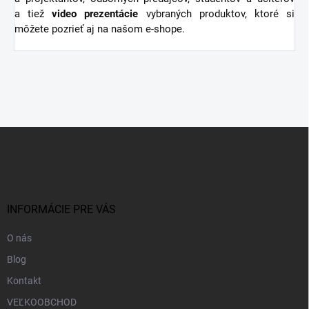
a tiež
video
prezentácie
vybraných produktov, ktoré si
môžete pozrieť aj na našom e-shope.
Z
á
p
ä
t
i
INFORMÁCIE PRE VÁS
e
O nás
Blog
Kontakt
VEĽKOOBCHOD