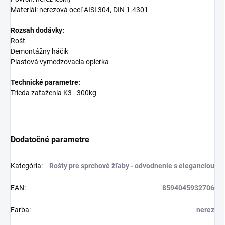
Materiál: nerezová oceľ AISI 304, DIN 1.4301
Rozsah dodávky:
Rošt
Demontážny háčik
Plastová vymedzovacia opierka
Technické parametre:
Trieda zaťaženia K3 - 300kg
Dodatočné parametre
Kategória
:
Rošty pre sprchové žľaby - odvodnenie s eleganciou
EAN
:
8594045932706
Farba
:
nerez