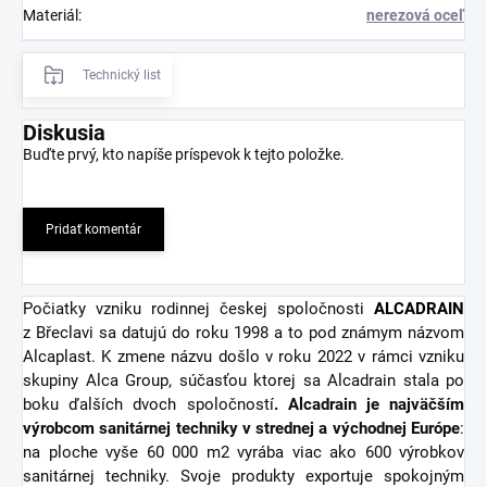
Materiál
:
nerezová oceľ
Technický list
Diskusia
Buďte prvý, kto napíše príspevok k tejto položke.
Pridať komentár
Počiatky vzniku rodinnej českej spoločnosti
ALCADRAIN
z Břeclavi sa datujú do roku 1998 a to pod známym názvom
Alcaplast. K zmene názvu došlo v roku 2022 v rámci vzniku
skupiny Alca Group, súčasťou ktorej sa Alcadrain stala po
boku ďalších dvoch spoločností
. Alcadrain je najväčším
výrobcom sanitárnej techniky v strednej a východnej Európe
:
na ploche vyše 60 000 m2 vyrába viac ako 600 výrobkov
sanitárnej techniky. Svoje produkty exportuje spokojným