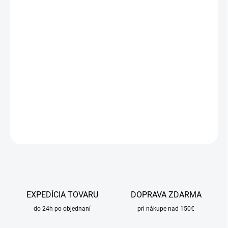
cena:
MÔŽEME
DORUČIŤ DO:
13.8.2026
MOŽNOSTI
DORUČENIA
−
+
Pridať do košíka
DETAILNÉ INFORMÁCIE
OPÝTAŤ SA
STRÁŽIŤ
EXPEDÍCIA TOVARU
DOPRAVA ZDARMA
do 24h po objednaní
pri nákupe nad 150€