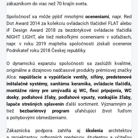
zákazníkom do viac než 70 krajín sveta.
Spoločnosť sa môže pýšiť mnohými
oceneniami
, napr. Red
Dot Award 2014 za kolekciu ovládacích tlačidiel FLAT alebo
iF Design Award 2018 za bezdotykové ovládacie tlačidlá
NIGHT LIGHT, ale tiež niekoľkými oceneniami v súťažiach,
napr. v roku 2019 majitelia spoločnosti získali ocenenie
Podnikateľ roku 2018 Českej republiky.
O dynamickú expanziu spoločnosti sa zaslúžili kvalitné,
originálne a dizajnovo nadčasové produkty prémiovej značky
Alca:
napúšťacie a vypúšťacie ventily, sifóny,
predstenové
inštalačné systémy
, sanitárna keramika, ovládacie tlačidlá,
montážne rámy pre umývadlá aj WC, flexi pripojenia,
WC
dosky
,
podlahové žľaby, podlahové vpusty,
vonkajšie žľaby
,
lapače strešných splavenín
ďalší sortiment.
Významným je
tiež
bezbariérový
program
uľahčujúci život ľuďom
s pohybovými obmedzeniami.
Zákaznícka podpora zahŕňa aj
školenia
architektov
a projektantov, odborných predajcov, študentov a učiteľov