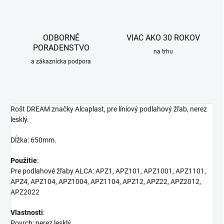
ODBORNÉ
VIAC AKO 30 ROKOV
PORADENSTVO
na trhu
a zákaznícka podpora
Rošt DREAM značky Alcaplast, pre líniový podlahový žľab, nerez
lesklý.
Dĺžka: 650mm.
Použitie
:
Pre podlahové žľaby ALCA: APZ1, APZ101, APZ1001, APZ1101,
APZ4, APZ104, APZ1004, APZ1104, APZ12, APZ22, APZ2012,
APZ2022
Vlastnosti
:
Povrch: nerez lesklý