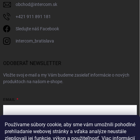
obchod
@
intercom.sk
+421 911 891 181
Sledujte náš Facebook
intercom_bratislava
ODOBERAŤ NEWSLETTER
Vložte svoj e-mail a my Vám budeme zasielať informácie o nových
produktoch na našom e-shope.
EMAIL
Používame súbory cookie, aby sme vám umožnili pohodlné
Vložením e-mailu súhlasíte s
podmienkami ochrany osobných údajov
prehliadanie webovej stránky a vďaka analýze neustále
zlepšovali jej funkcie, výkon a použiteľnosť.
Viac informácií