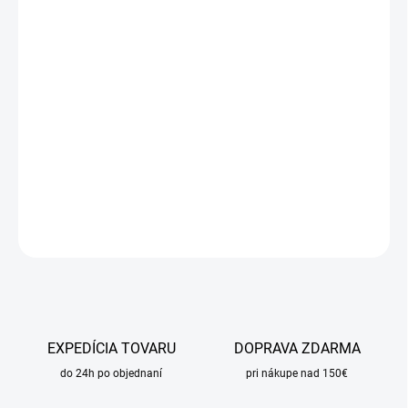
cena:
MÔŽEME
DORUČIŤ DO:
17.8.2026
MOŽNOSTI
DORUČENIA
−
+
Pridať do košíka
DETAILNÉ INFORMÁCIE
OPÝTAŤ SA
STRÁŽIŤ
EXPEDÍCIA TOVARU
DOPRAVA ZDARMA
do 24h po objednaní
pri nákupe nad 150€