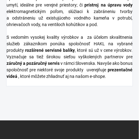
umytí, ideálne pre verejné priestory; či
prístroj na úpravu vody
elektromagnetickým poľom, slúžiaci k zabráneniu tvorby
a odstráneniu už existujúceho vodného kameňa v potrubí,
ohrievačoch vody, na ventiloch kohútikov a pod.
S vedomím vysokej kvality výrobkov a za účelom skvalitnenia
služieb zákazníkom ponúka spoločnosť HAKL na vybrané
produkty
rozšírené
servisné
balíky
, ktoré sú už v cene výrobkov.
Vyznačuje sa tiež širokou sieťou vyškolených partnerov pre
záručný a pozáručný servis
v rámci Slovenska. Navyše ako bonus
spoločnosť pre niektoré svoje produkty uverejňuje
prezentačné
videá
, ktoré môžete zhliadnuť aj na našom e-shope.
Z
á
p