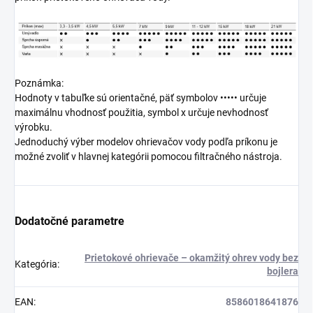
Poznámka:
Hodnoty v tabuľke sú orientačné, päť symbolov ••••• určuje
maximálnu vhodnosť použitia, symbol x určuje nevhodnosť
výrobku.
Jednoduchý výber modelov ohrievačov vody podľa príkonu je
možné zvoliť v hlavnej kategórii pomocou filtračného nástroja.
Dodatočné parametre
Prietokové ohrievače – okamžitý ohrev vody bez
Kategória
:
bojlera
EAN
:
8586018641876