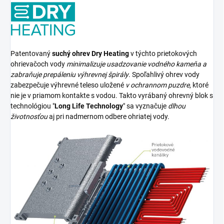
Patentovaný
suchý ohrev Dry Heating
v týchto prietokových
ohrievačoch vody
minimalizuje usadzovanie vodného kameňa a
zabraňuje prepáleniu výhrevnej špirály
. Spoľahlivý ohrev vody
zabezpečuje výhrevné teleso uložené
v ochrannom puzdre
, ktoré
nie je v priamom kontakte s vodou. Takto vyrábaný ohrevný blok s
technológiou "
Long Life Technology
" sa vyznačuje
dlhou
životnosťou
aj pri nadmernom odbere ohriatej vody.