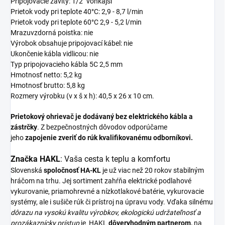
Pripojovacie závity: 1/2" vonkajší
Prietok vody pri teplote 40°C: 2,9 - 8,7 l/min
Prietok vody pri teplote 60°C 2,9 - 5,2 l/min
Mrazuvzdorná poistka: nie
Výrobok obsahuje pripojovací kábel: nie
Ukončenie kábla vidlicou: nie
Typ pripojovacieho kábla 5C 2,5 mm
Hmotnosť netto: 5,2 kg
Hmotnosť brutto: 5,8 kg
Rozmery výrobku (v x š x h): 40,5 x 26 x 10 cm.
Prietokový ohrievač je dodávaný bez elektrického kábla a
zástrčky
. Z bezpečnostných dôvodov odporúčame
jeho
zapojenie zveriť do rúk kvalifikovanému odborníkovi.
Značka HAKL
: Vaša cesta k teplu a komfortu
Slovenská
spoločnosť HA-KL
je už viac než 20 rokov stabilným
hráčom na trhu. Jej sortiment zahŕňa elektrické podlahové
vykurovanie, priamohrevné a nízkotlakové batérie, vykurovacie
systémy, ale i sušiče rúk či prístroj na úpravu vody. Vďaka silnému
dôrazu na vysokú kvalitu výrobkov, ekologickú udržateľnosť a
prozákaznícky prístup
je HAKL
dôveryhodným
partnerom,
na