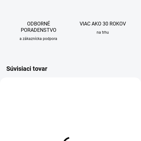
ODBORNÉ
VIAC AKO 30 ROKOV
PORADENSTVO
na trhu
a zákaznícka podpora
Súvisiaci tovar
SKLADOM
SKLADOM
Prietokový ohrievač vody
Prietokový ohrievač vody