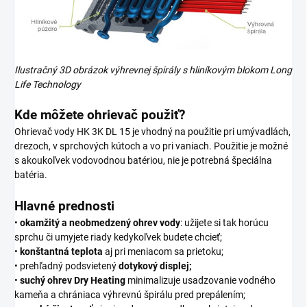
Ilustračný 3D obrázok výhrevnej špirály s hliníkovým blokom Long
Life Technology
Kde môžete ohrievač použiť?
Ohrievač vody HK 3K DL 15 je vhodný na použitie pri umývadlách,
drezoch, v sprchových kútoch a vo pri vaniach. Použitie je možné
s akoukoľvek vodovodnou batériou, nie je potrebná špeciálna
batéria.
Hlavné prednosti
•
okamžitý a neobmedzený ohrev vody
: užijete si tak horúcu
sprchu či umyjete riady kedykoľvek budete chcieť;
•
konštantná
teplota
aj pri meniacom sa prietoku;
• prehľadný podsvietený
dotykový
displej;
•
suchý
ohrev Dry Heating
minimalizuje usadzovanie vodného
kameňa a chrániaca výhrevnú špirálu pred prepálením;