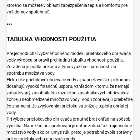
ktorého sa môžete v oblasti zabezpečenia tepla a komfortu pre
váš domov spoľahnúť.
***
TABUĽKA VHODNOSTI POUŽITIA
Pre jednoduchší výber vhodného modelu prietokového ohrievača
vody výrobca pripravil prehľadnú tabuľku vhodnosti použitia.
Zoradená je podľa príkonu a typu využitia - náročnosti na
spotrebu množstva vody.
Elektrické prietokové ohrievače vody aj napriek vyšším príkonom
dosahujú vysokú finančnú úsporu, vzhľadom k tomu, že nemajú
zabudovaný zásobník. Na rozdiel od zásobníkových ohrievačov
zohrejú neobmedzené množstvo vody. Vodu zohrievajú priebežne,
čo znamená, že zvyšovaním prietoku sa znižuje teplota ohriatej
vody.
Pri výbere prietokového ohrievača je nutné brať ohľad na spôsob
využitia. Napríklad pri sprchovaní je nutné zohriať až trojnásobné
množstvo vody ako pri umytí rúk, preto je potrebné zvoliť správny
príkon prietokového ohrievača vody.