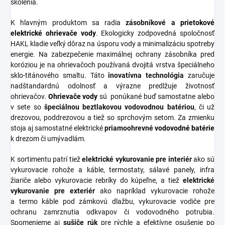
školenia.
K hlavným produktom sa radia
zásobníkové
a
prietokové
elektrické ohrievače vody
. Ekologicky zodpovedná spoločnosť
HAKL kladie veľký dôraz na úsporu vody a minimalizáciu spotreby
energie. Na zabezpečenie maximálnej ochrany zásobníka pred
koróziou je na ohrievačoch používaná dvojitá vrstva špeciálneho
sklo-titánového smaltu. Táto
inovatívna
technológia
zaručuje
nadštandardnú odolnosť a výrazne predlžuje životnosť
ohrievačov.
Ohrievače vody
sú ponúkané buď samostatne alebo
v sete so
špeciálnou
beztlakovou
vodovodnou
batériou
, či už
drezovou, poddrezovou a tiež so sprchovým setom. Za zmienku
stoja aj samostatné elektrické
priamoohrevné
vodovodné
batérie
k drezom či umývadlám.
K sortimentu patrí tiež
elektrické vykurovanie pre interiér
ako sú
vykurovacie rohože a káble, termostaty, sálavé panely, infra
žiariče alebo vykurovacie rebríky do kúpeľne, a tiež
elektrické
vykurovanie pre exteriér
ako napríklad vykurovacie rohože
a termo káble pod zámkovú dlažbu, vykurovacie vodiče pre
ochranu zamrznutia odkvapov či vodovodného potrubia.
Spomenieme aj
sušiče
rúk
pre rýchle a efektívne osušenie po