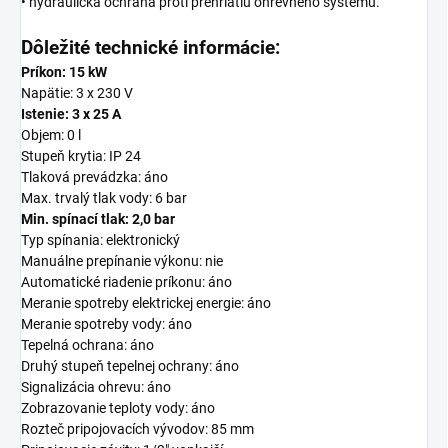
• hydraulická ochrana proti prehriatiu ohrevného systému.
Dôležité technické informácie:
Príkon: 15 kW
Napätie: 3 x 230 V
Istenie: 3 x 25 A
Objem: 0 l
Stupeň krytia: IP 24
Tlaková prevádzka: áno
Max. trvalý tlak vody: 6 bar
Min. spínací tlak: 2,0 bar
Typ spínania: elektronický
Manuálne prepínanie výkonu: nie
Automatické riadenie príkonu: áno
Meranie spotreby elektrickej energie: áno
Meranie spotreby vody: áno
Tepelná ochrana: áno
Druhý stupeň tepelnej ochrany: áno
Signalizácia ohrevu: áno
Zobrazovanie teploty vody: áno
Rozteč pripojovacích vývodov: 85 mm