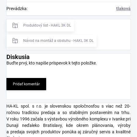
Prevádzka
:
tlaková
Produktový list - HAKL 3K DL
Návod na montáž a obsluhu - HAKL 3K DL
Diskusia
Buďte prvý, kto napíše príspevok k tejto položke.
Pridať komentár
HA-KL spol. s r.o. je slovenskou spoločnosťou s viac než 20-
ročnou tradíciou predaja a so stabilným postavením na trhu.
V roku 1996 začala s výstavbou výrobného komplexu v Ivanke pri
Dunaji neďaleko Bratislavy, kde okrem plánovania, výroby
a predaja svojich produktov ponúka aj záručný servis a kvalitné