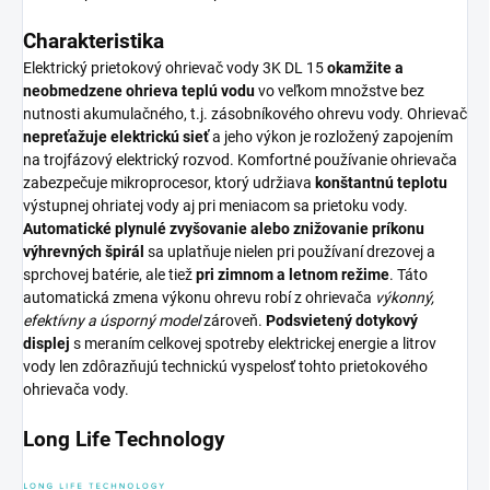
Charakteristika
Elektrický prietokový ohrievač vody 3K DL 15
okamžite a
neobmedzene ohrieva teplú vodu
vo veľkom množstve bez
nutnosti akumulačného, t.j. zásobníkového ohrevu vody. Ohrievač
nepreťažuje elektrickú sieť
a jeho výkon je rozložený zapojením
na trojfázový elektrický rozvod. Komfortné používanie ohrievača
zabezpečuje mikroprocesor, ktorý udržiava
konštantnú teplotu
výstupnej ohriatej vody aj pri meniacom sa prietoku vody.
Automatické plynulé zvyšovanie alebo znižovanie príkonu
výhrevných špirál
sa uplatňuje nielen pri používaní drezovej a
sprchovej batérie, ale tiež
pri zimnom a letnom režime
. Táto
automatická zmena výkonu ohrevu robí z ohrievača
výkonný,
efektívny a úsporný model
zároveň.
Podsvietený dotykový
displej
s meraním celkovej spotreby elektrickej energie a litrov
vody len zdôrazňujú technickú vyspelosť tohto prietokového
ohrievača vody.
Long Life Technology