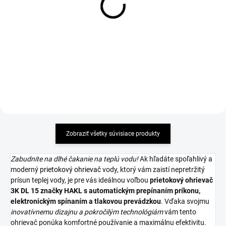
HAKL 3K DL 9kW tlakový s
HAKL 3K DL 12kW tlakový s
voliteľným výkonom
voliteľným výkonom
319,34 €
339,34 €
Detail
Detail
Zobraziť všetky súvisiace produkty
Zabudnite na dlhé čakanie na teplú vodu!
Ak hľadáte spoľahlivý a
moderný
prietokový ohrievač
vody, ktorý vám zaistí nepretržitý
prísun teplej vody, je pre vás ideálnou voľbou
prietokový ohrievač
3K DL 15 značky HAKL
s automatickým prepínaním príkonu,
elektronickým spínaním a tlakovou prevádzkou
. Vďaka svojmu
inovatívnemu dizajnu a pokročilým technológiám
vám tento
ohrievač ponúka komfortné používanie a maximálnu efektivitu.