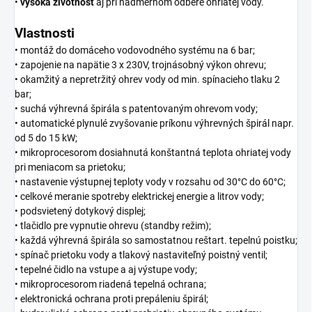
•
vysoká
životnosť
aj pri nadmernom odbere ohriatej vody.
Vlastnosti
• montáž do domáceho vodovodného systému na 6 bar;
• zapojenie na napätie 3 x 230V, trojnásobný výkon ohrevu;
• okamžitý a nepretržitý ohrev vody od min. spínacieho tlaku 2
bar;
• suchá výhrevná špirála s patentovaným ohrevom vody;
• automatické plynulé zvyšovanie príkonu výhrevných špirál napr.
od 5 do 15 kW;
• mikroprocesorom dosiahnutá konštantná teplota ohriatej vody
pri meniacom sa prietoku;
• nastavenie výstupnej teploty vody v rozsahu od 30°C do 60°C;
• celkové meranie spotreby elektrickej energie a litrov vody;
• podsvietený dotykový displej;
• tlačidlo pre vypnutie ohrevu (standby režim);
• každá výhrevná špirála so samostatnou reštart. tepelnú poistku;
• spínač prietoku vody a tlakový nastaviteľný poistný ventil;
• tepelné čidlo na vstupe a aj výstupe vody;
• mikroprocesorom riadená tepelná ochrana;
• elektronická ochrana proti prepáleniu špirál;