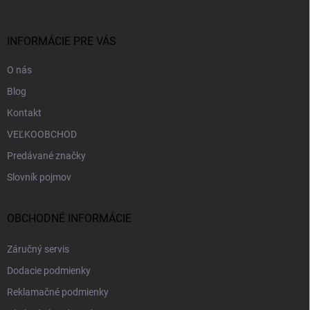
ä
t
i
INFORMÁCIE PRE VÁS
e
O nás
Blog
Kontakt
VEĽKOOBCHOD
Predávané značky
Slovník pojmov
OBCHODNÉ INFORMÁCIE
Záručný servis
Dodacie podmienky
Reklamačné podmienky