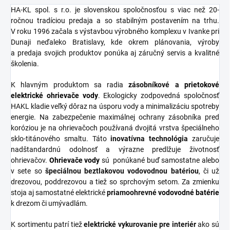
HA-KL spol. s r.o. je slovenskou spoločnosťou s viac než 20-
ročnou tradíciou predaja a so stabilným postavením na trhu.
V roku 1996 začala s výstavbou výrobného komplexu v Ivanke pri
Dunaji neďaleko Bratislavy, kde okrem plánovania, výroby
a predaja svojich produktov ponúka aj záručný servis a kvalitné
školenia.
K hlavným produktom sa radia
zásobníkové
a
prietokové
elektrické ohrievače vody
. Ekologicky zodpovedná spoločnosť
HAKL kladie veľký dôraz na úsporu vody a minimalizáciu spotreby
energie. Na zabezpečenie maximálnej ochrany zásobníka pred
koróziou je na ohrievačoch používaná dvojitá vrstva špeciálneho
sklo-titánového smaltu. Táto
inovatívna
technológia
zaručuje
nadštandardnú odolnosť a výrazne predlžuje životnosť
ohrievačov.
Ohrievače vody
sú ponúkané buď samostatne alebo
v sete so
špeciálnou
beztlakovou
vodovodnou
batériou
, či už
drezovou, poddrezovou a tiež so sprchovým setom. Za zmienku
stoja aj samostatné elektrické
priamoohrevné
vodovodné
batérie
k drezom či umývadlám.
K sortimentu patrí tiež
elektrické vykurovanie pre interiér
ako sú