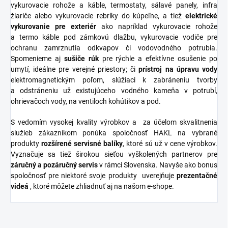
vykurovacie rohože a káble, termostaty, sálavé panely, infra
žiariče alebo vykurovacie rebríky do kúpeľne, a tiež
elektrické
vykurovanie pre exteriér
ako napríklad vykurovacie rohože
a termo káble pod zámkovú dlažbu, vykurovacie vodiče pre
ochranu zamrznutia odkvapov či vodovodného potrubia.
Spomenieme aj
sušiče
rúk
pre rýchle a efektívne osušenie po
umytí, ideálne pre verejné priestory; či
prístroj na úpravu vody
elektromagnetickým poľom, slúžiaci k zabráneniu tvorby
a odstráneniu už existujúceho vodného kameňa v potrubí,
ohrievačoch vody, na ventiloch kohútikov a pod.
S vedomím vysokej kvality výrobkov a za účelom skvalitnenia
služieb zákazníkom ponúka spoločnosť HAKL na vybrané
produkty
rozšírené
servisné
balíky
, ktoré sú už v cene výrobkov.
Vyznačuje sa tiež širokou sieťou vyškolených partnerov pre
záručný a pozáručný servis
v rámci Slovenska. Navyše ako bonus
spoločnosť pre niektoré svoje produkty uverejňuje
prezentačné
videá
, ktoré môžete zhliadnuť aj na našom e-shope.