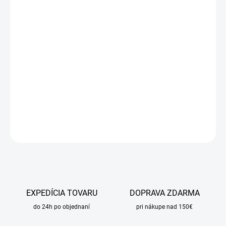
cena:
MÔŽEME
DORUČIŤ DO:
10.8.2026
MOŽNOSTI
DORUČENIA
−
+
Pridať do košíka
DETAILNÉ INFORMÁCIE
OPÝTAŤ SA
STRÁŽIŤ
EXPEDÍCIA TOVARU
DOPRAVA ZDARMA
do 24h po objednaní
pri nákupe nad 150€