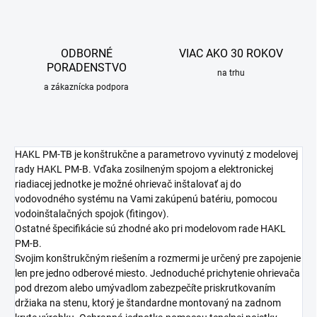
ODBORNÉ
VIAC AKO 30 ROKOV
PORADENSTVO
na trhu
a zákaznícka podpora
HAKL PM-TB je konštrukčne a parametrovo vyvinutý z modelovej
rady HAKL PM-B. Vďaka zosilneným spojom a elektronickej
riadiacej jednotke je možné ohrievač inštalovať aj do
vodovodného systému na Vami zakúpenú batériu, pomocou
vodoinštalačných spojok (fitingov).
Ostatné špecifikácie sú zhodné ako pri modelovom rade HAKL
PM-B.
Svojim konštrukčným riešením a rozmermi je určený pre zapojenie
len pre jedno odberové miesto. Jednoduché prichytenie ohrievača
pod drezom alebo umývadlom zabezpečíte priskrutkovaním
držiaka na stenu, ktorý je štandardne montovaný na zadnom