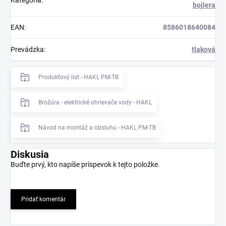
Kategória
:
bojlera
EAN
:
8586018640084
Prevádzka
:
tlaková
Produktový list - HAKL PM-TB
Brožúra - elektrické ohrievače vody - HAKL
Návod na montáž a obsluhu - HAKL PM-TB
Diskusia
Buďte prvý, kto napíše príspevok k tejto položke.
Pridať komentár