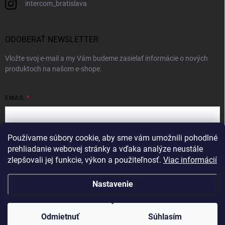
intercom_bratislava
ODOBERAŤ NEWSLETTER
Vložte svoj e-mail a my Vám budeme zasielať informácie o nových
produktoch na našom e-shope.
EMAIL
Používame súbory cookie, aby sme vám umožnili pohodlné
Vložením e-mailu súhlasíte s
podmienkami ochrany osobných údajov
prehliadanie webovej stránky a vďaka analýze neustále
zlepšovali jej funkcie, výkon a použiteľnosť.
Viac informácií
Prihlásiť sa
Nastavenie
Copyright 2026
Intercom
. Všetky práva vyhradené.
Odmietnuť
Súhlasím