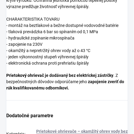
kryte výrobku. Ochranná jednotka pomocou tepelnej poistky
výrazne predlžuje životnosť výhrevnej špirály.
CHARAKTERISTIKA TOVARU
- montáž na beztlakové a bežne dostupné vodovodné batérie
- tlaková prevádzka 6 bar so spínaním od 0,1 MPa
- hydraulické zopínanie mikrospínača
- zapojenie na 230V
- okamžitý a nepretržitý ohrev vody až o 43 °C
- jeden výkonnostný stupeň výhrevnej špirály
- elektronická ochrana proti prehriatiu špirály
Prietokový ohrievač
je dodávaný bez elektrickej zástrčky
. Z
bezpečnostných dôvodov odporúčame jeho
zapojenie zveriť do
rúk kvalifikovanému odborníkovi.
Dodatočné parametre
Prietokové ohrievače – okamžitý ohrev vody bez