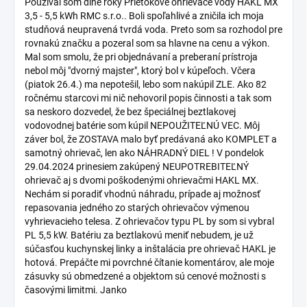
s
Používal som dlhé roky Prietokové ohrievače vody HAKL MX
3,5 - 5,5 kWh RMC s.r.o.. Boli spoľahlivé a zničila ich moja
d
studňová neupravená tvrdá voda. Preto som sa rozhodol pre
i
rovnakú značku a pozeral som sa hlavne na cenu a výkon.
s
Mal som smolu, že pri objednávaní a preberaní prístroja
k
nebol môj "dvorný majster", ktorý bol v kúpeľoch. Včera
u
(piatok 26.4.) ma nepotešil, lebo som nakúpil ZLE. Ako 82
s
ročnému starcovi mi nič nehovoril popis činnosti a tak som
i
sa neskoro dozvedel, že bez špeciálnej beztlakovej
í
vodovodnej batérie som kúpil NEPOUŽITEĽNÚ VEC. Môj
záver bol, že ZOSTAVA malo byť predávaná ako KOMPLET a
samotný ohrievač, len ako NÁHRADNÝ DIEL ! V pondelok
29.04.2024 prinesiem zakúpený NEUPOTREBITEĽNÝ
ohrievač aj s dvomi poškodenými ohrievačmi HAKL MX.
Nechám si poradiť vhodnú náhradu, prípade aj možnosť
repasovania jedného zo starých ohrievačov výmenou
vyhrievacieho telesa. Z ohrievačov typu PL by som si vybral
PL 5,5 kW. Batériu za beztlakovú meniť nebudem, je už
súčasťou kuchynskej linky a inštalácia pre ohrievač HAKL je
hotová. Prepáčte mi povrchné čítanie komentárov, ale moje
zásuvky sú obmedzené a objektom sú cenové možnosti s
časovými limitmi. Janko