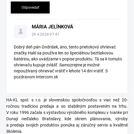
Odpovedať
MÁRIA JELÍNKOVÁ
29.4.2024 07:41
Dobrý deň pán Ondrišek, áno, tento
prietokový ohrievač
značky Hakl sa používa len so špeciálnou beztlakovou
batériou, ako uvádzame v popise produktu. Tá sa k tomuto
ohrievaču kupuje zvlášť. Samozrejme je možné
nepoužívaný ohrievač vrátiť v lehote 14 dní vrátiť. S
pozdravom Intercom.sk
HA-KL spol. s r.o. je slovenskou spoločnosťou s viac než 20-
ročnou tradíciou predaja a so stabilným postavením na trhu.
V roku 1996 začala s výstavbou výrobného komplexu v Ivanke pri
Dunaji neďaleko Bratislavy, kde okrem plánovania, výroby
a predaja svojich produktov ponúka aj záručný servis a kvalitné
školenia.