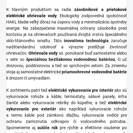
K hlavným produktom sa radia
zásobníkové
a
prietokové
elektrické ohrievače vody
. Ekologicky zodpovedná spoločnosť
HAKL kladie veľký dôraz na úsporu vody a minimalizáciu spotreby
energie. Na zabezpečenie maximálnej ochrany zásobníka pred
koróziou je na ohrievačoch používaná dvojitá vrstva špeciálneho
sklo-titánového smaltu. Táto
inovatívna
technológia
zaručuje
nadštandardnú odolnosť a výrazne predlžuje životnosť
ohrievačov.
Ohrievače vody
sú ponúkané buď samostatne alebo
v sete so
špeciálnou
beztlakovou
vodovodnou
batériou
, či už
drezovou, poddrezovou a tiež so sprchovým setom. Za zmienku
stoja aj samostatné elektrické
priamoohrevné
vodovodné
batérie
k drezom či umývadlám.
K sortimentu patrí tiež
elektrické vykurovanie pre interiér
ako sú
vykurovacie rohože a káble, termostaty, sálavé panely, infra
žiariče alebo vykurovacie rebríky do kúpeľne, a tiež
elektrické
vykurovanie pre exteriér
ako napríklad vykurovacie rohože
a termo káble pod zámkovú dlažbu, vykurovacie vodiče pre
ochranu zamrznutia odkvapov či vodovodného potrubia.
Spomenieme aj
sušiče
rúk
pre rýchle a efektívne osušenie po