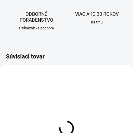
ODBORNÉ
VIAC AKO 30 ROKOV
PORADENSTVO
na trhu
a zákaznícka podpora
Súvisiaci tovar
SKLADOM
SKLADOM
Prietokový ohrievač vody
Prietokový ohrievač vody
HAKL PM 5,5 kW + klasická
HAKL PM 5,5kW + páková