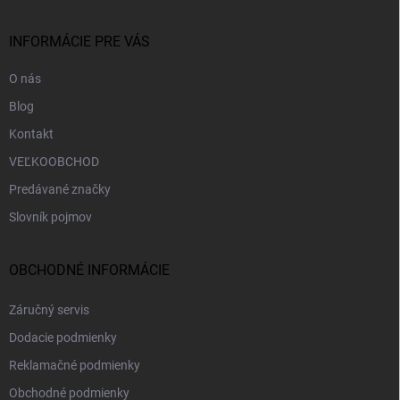
ä
t
i
INFORMÁCIE PRE VÁS
e
O nás
Blog
Kontakt
VEĽKOOBCHOD
Predávané značky
Slovník pojmov
OBCHODNÉ INFORMÁCIE
Záručný servis
Dodacie podmienky
Reklamačné podmienky
Obchodné podmienky