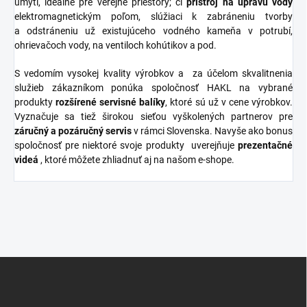
umytí, ideálne pre verejné priestory; či
prístroj na úpravu vody
elektromagnetickým poľom, slúžiaci k zabráneniu tvorby
a odstráneniu už existujúceho vodného kameňa v potrubí,
ohrievačoch vody, na ventiloch kohútikov a pod.
S vedomím vysokej kvality výrobkov a za účelom skvalitnenia
služieb zákazníkom ponúka spoločnosť HAKL na vybrané
produkty
rozšírené
servisné
balíky
, ktoré sú už v cene výrobkov.
Vyznačuje sa tiež širokou sieťou vyškolených partnerov pre
záručný a pozáručný servis
v rámci Slovenska. Navyše ako bonus
spoločnosť pre niektoré svoje produkty uverejňuje
prezentačné
videá
, ktoré môžete zhliadnuť aj na našom e-shope.
Z
á
p