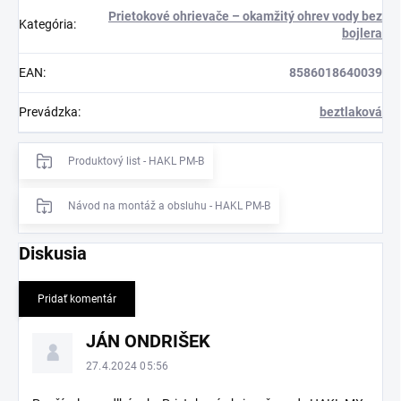
Prietokové ohrievače – okamžitý ohrev vody bez
Kategória
:
bojlera
EAN
:
8586018640039
Prevádzka
:
beztlaková
Produktový list - HAKL PM-B
Návod na montáž a obsluhu - HAKL PM-B
Diskusia
Pridať komentár
V
JÁN ONDRIŠEK
ý
p
27.4.2024 05:56
i