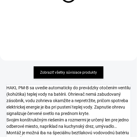
drezová batéria
drezová batéria SOLIS
122,96 €
132,88 €
Detail
Detail
Zobraziť všetky súvisiace produkty
HAKL PM-B sa uvedie automaticky do prevádzky otočením ventilu
(kohútika) teplej vody na batérii. Ohrievač nemá zabudovaný
zásobník, vodu zohrieva okamžite a nepretržite, pričom spotreba
elektrickej energie je iba pri pustení teplej vody. Zapnutie ohrevu
signalizuje červené svetlo na prednom kryte.
Svojim konštrukčným riešením a rozmermi je určený len pre jedno
odberové miesto, napríklad na kuchynský drez, umývadlo…
Montáž je možná iba na špeciálnu beztlakovú vodovodnú batériu