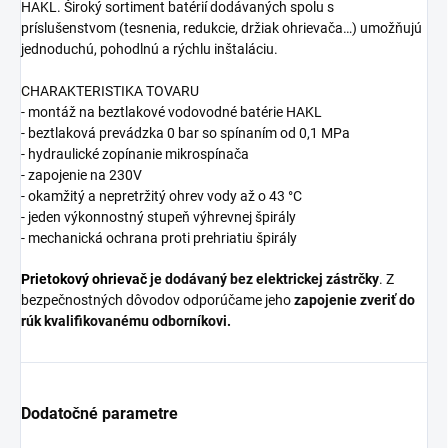
HAKL. Široký sortiment batérií dodávaných spolu s
príslušenstvom (tesnenia, redukcie, držiak ohrievača…) umožňujú
jednoduchú, pohodlnú a rýchlu inštaláciu.
CHARAKTERISTIKA TOVARU
- montáž na beztlakové vodovodné batérie HAKL
- beztlaková prevádzka 0 bar so spínaním od 0,1 MPa
- hydraulické zopínanie mikrospínača
- zapojenie na 230V
- okamžitý a nepretržitý ohrev vody až o 43 °C
- jeden výkonnostný stupeň výhrevnej špirály
- mechanická ochrana proti prehriatiu špirály
Prietokový ohrievač
je dodávaný bez elektrickej zástrčky
. Z
bezpečnostných dôvodov odporúčame jeho
zapojenie zveriť do
rúk kvalifikovanému odborníkovi.
Dodatočné parametre