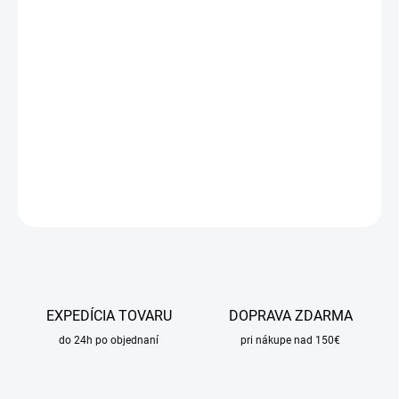
DORUČIŤ DO:
11.8.2026
MOŽNOSTI
DORUČENIA
−
+
Pridať do košíka
DETAILNÉ INFORMÁCIE
OPÝTAŤ SA
STRÁŽIŤ
EXPEDÍCIA TOVARU
DOPRAVA ZDARMA
do 24h po objednaní
pri nákupe nad 150€