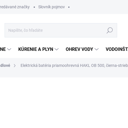
redávané značky
Slovník pojmov
Hľadať
ĽNE
KÚRENIE A PLYN
OHREV VODY
VODOINŠT
dlové
Elektrická batéria priamoohrevná HAKL OB 500, čierna-strie
otenia
91,23 €
78,45 
Jednotková
SKLADOM
cena: