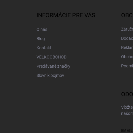
p
ä
INFORMÁCIE PRE VÁS
OBC
t
i
Záručn
O nás
e
Dodac
Blog
Rekla
Kontakt
Obcho
VEĽKOOBCHOD
Podmi
Predávané značky
Slovník pojmov
ODO
Vložte
našom
EMAIL