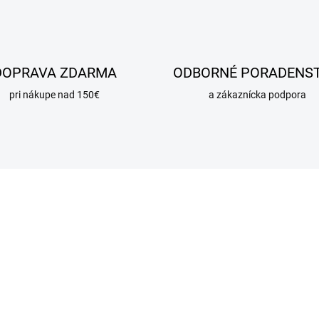
DOPRAVA ZDARMA
ODBORNÉ PORADENS
pri nákupe nad 150€
a zákaznícka podpora