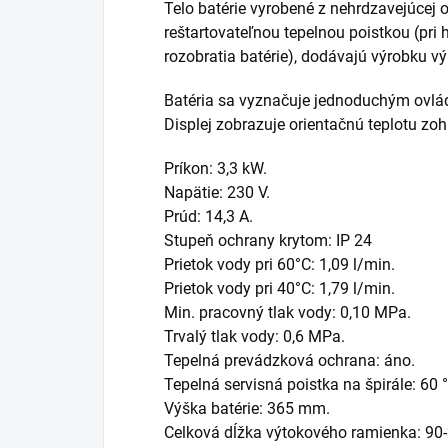
Telo batérie vyrobené z nehrdzavejúcej 
reštartovateľnou tepelnou poistkou (pri
rozobratia batérie), dodávajú výrobku v
Batéria sa vyznačuje jednoduchým ovl
Displej zobrazuje orientačnú teplotu zohr
Príkon: 3,3 kW.
Napätie: 230 V.
Prúd: 14,3 A.
Stupeň ochrany krytom: IP 24
Prietok vody pri 60°C: 1,09 l/min.
Prietok vody pri 40°C: 1,79 l/min.
Min. pracovný tlak vody: 0,10 MPa.
Trvalý tlak vody: 0,6 MPa.
Tepelná prevádzková ochrana: áno.
Tepelná servisná poistka na špirále: 60 
Výška batérie: 365 mm.
Celková dĺžka výtokového ramienka: 9