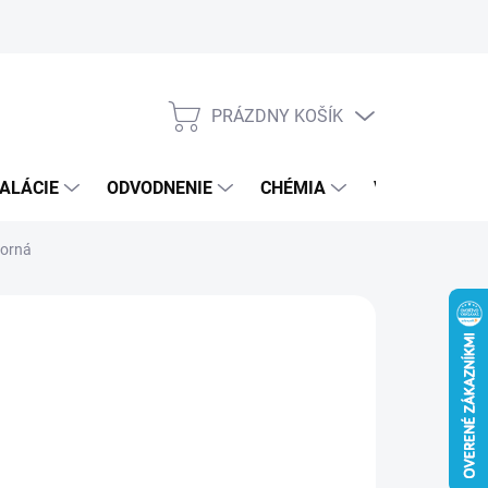
PRÁZDNY KOŠÍK
NÁKUPNÝ
KOŠÍK
ALÁCIE
ODVODNENIE
CHÉMIA
VEREJNÝ SEK
borná
€