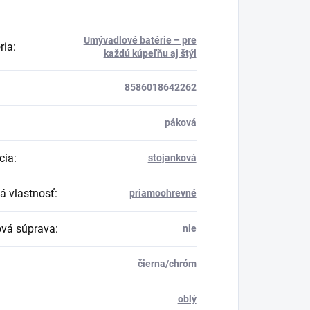
Umývadlové batérie – pre
ria
:
každú kúpeľňu aj štýl
8586018642262
páková
cia
:
stojanková
á vlastnosť
:
priamoohrevné
vá súprava
:
nie
čierna/chróm
oblý