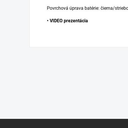
Povrchová úprava batérie: čierna/strieb
•
VIDEO prezentácia
Z
á