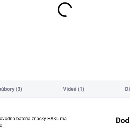
súbory (3)
Videá (1)
D
ovodná batéria
značky
HAKL
má
Dod
o.