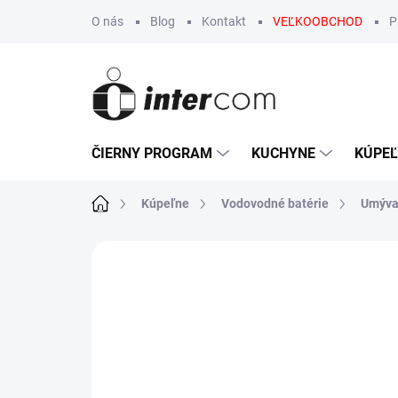
Prejsť
O nás
Blog
Kontakt
VEĽKOOBCHOD
P
na
obsah
ČIERNY PROGRAM
KUCHYNE
KÚPE
Domov
Kúpeľne
Vodovodné batérie
Umýva
Neohodnotené
Podrobnosti hodn