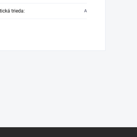
ická trieda
:
A