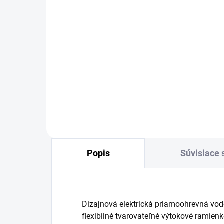
SKLADOM
Elektrická batéria
priamoohrevná HAKL OB
700, chróm/čierna
78,45 €
Detail
Popis
Súvisiace 
Dizajnová elektrická priamoohrevná
vod
flexibilné tvarovateľné výtokové ramienk