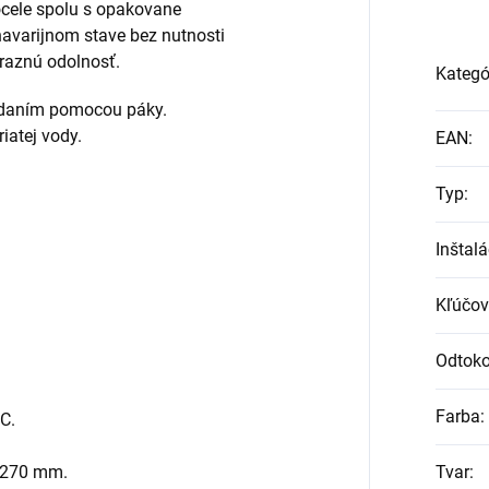
ocele spolu s opakovane
 havarijnom stave bez nutnosti
ýraznú odolnosť.
Kategó
ádaním pomocou páky.
iatej vody.
EAN
:
Typ
:
Inštalá
Kľúčov
Odtoko
Farba
:
°C.
0-270 mm.
Tvar
: