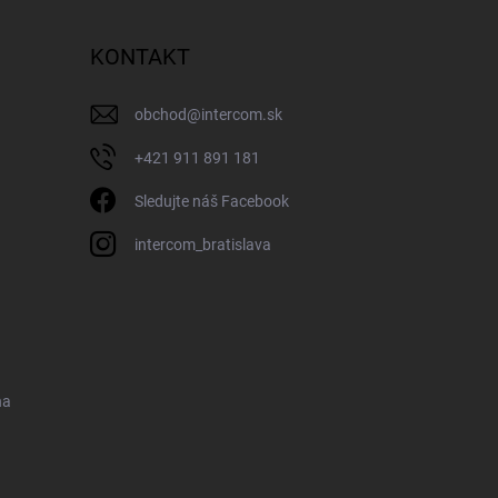
KONTAKT
obchod
@
intercom.sk
+421 911 891 181
Sledujte náš Facebook
intercom_bratislava
na