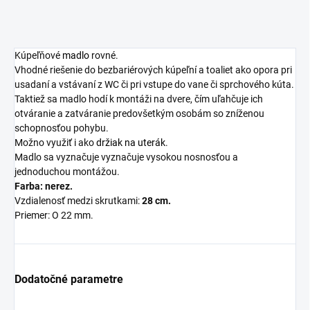
Kúpeľňové
madlo
rovné.
Vhodné riešenie do bezbariérových kúpeľní a toaliet ako opora pri
usadaní a vstávaní z WC či pri vstupe do vane či sprchového kúta.
Taktiež sa madlo hodí k montáži na dvere, čím uľahčuje ich
otváranie a zatváranie predovšetkým osobám so zníženou
schopnosťou pohybu.
Možno využiť i ako
držiak na uterák
.
Madlo sa vyznačuje vyznačuje vysokou nosnosťou a
jednoduchou montážou.
Farba: nerez.
Vzdialenosť medzi skrutkami:
28 cm.
Priemer: O 22 mm.
Dodatočné parametre