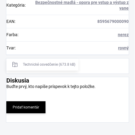
Bezpečnostné madlá - opora pre vstup a výstup z
Kategória
:
vane
EAN
:
8595679000090
Farba
:
nerez
Tvar
:
rovný
Technické osvedčenie (673.8 kB)
Diskusia
Buďte prvý, kto napíše príspevok k tejto položke.
Pridať komentár