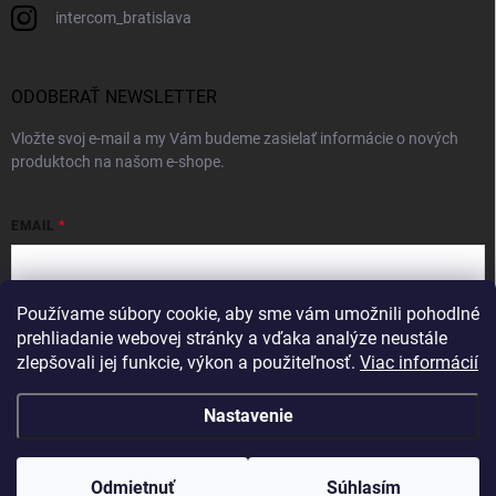
intercom_bratislava
ODOBERAŤ NEWSLETTER
Vložte svoj e-mail a my Vám budeme zasielať informácie o nových
produktoch na našom e-shope.
EMAIL
Používame súbory cookie, aby sme vám umožnili pohodlné
Vložením e-mailu súhlasíte s
podmienkami ochrany osobných údajov
prehliadanie webovej stránky a vďaka analýze neustále
zlepšovali jej funkcie, výkon a použiteľnosť.
Viac informácií
Prihlásiť sa
Nastavenie
Copyright 2026
Intercom
. Všetky práva vyhradené.
Odmietnuť
Súhlasím