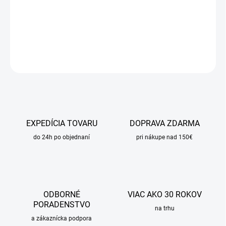
−
+
Pridať do košíka
DETAILNÉ INFORMÁCIE
OPÝTAŤ SA
STRÁŽIŤ
EXPEDÍCIA TOVARU
DOPRAVA ZDARMA
do 24h po objednaní
pri nákupe nad 150€
ODBORNÉ
VIAC AKO 30 ROKOV
PORADENSTVO
na trhu
a zákaznícka podpora