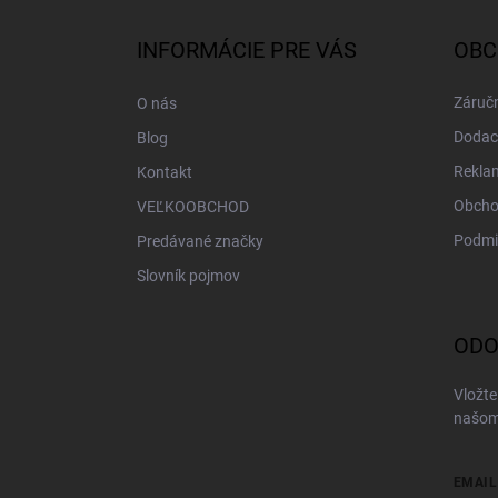
p
ä
INFORMÁCIE PRE VÁS
OBC
t
i
Záručn
O nás
e
Dodac
Blog
Rekla
Kontakt
Obcho
VEĽKOOBCHOD
Podmi
Predávané značky
Slovník pojmov
ODO
Vložte
našom
EMAIL