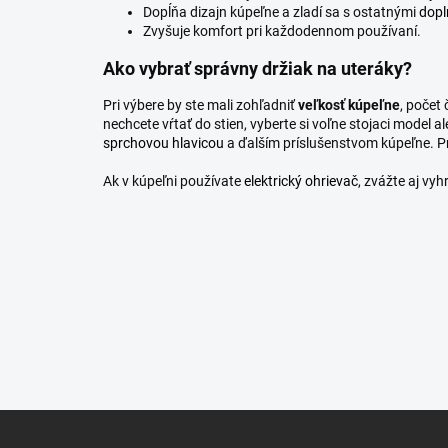
Dopĺňa dizajn kúpeľne a zladí sa s ostatnými
dopl
Zvyšuje komfort pri každodennom používaní.
Ako vybrať správny držiak na uteráky?
Pri výbere by ste mali zohľadniť
veľkosť kúpeľne
, počet
nechcete vŕtať do stien, vyberte si voľne stojaci model
sprchovou hlavicou
a ďalším príslušenstvom kúpeľne. P
Ak v kúpeľni používate
elektrický ohrievač
, zvážte aj vy
Z
á