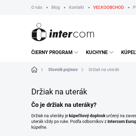
Prejsť
O nás
Blog
Kontakt
VEĽKOOBCHOD
P
na
obsah
ČIERNY PROGRAM
KUCHYNE
KÚPE
Domov
Slovník pojmov
Držiak na uterák
Držiak na uterák
Čo je držiak na uteráky?
Držiak na uteráky je
kúpeľňový doplnok
určený na zavese
uterák vždy po ruke. Podľa odborníkov z
Intercom Euro
kúpeľne.