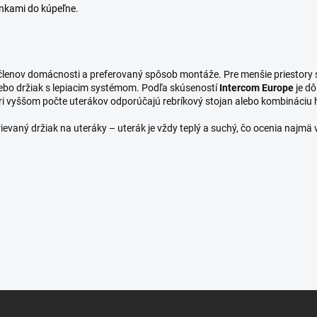
nkami do kúpeľne
.
 členov domácnosti a preferovaný spôsob montáže. Pre menšie priestory s
 alebo držiak s lepiacim systémom. Podľa skúseností
Intercom Europe
je dô
ri vyššom počte uterákov odporúčajú rebríkový stojan alebo kombináciu
hrievaný držiak na uteráky – uterák je vždy teplý a suchý, čo ocenia najmä