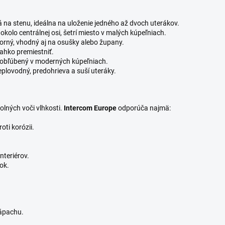
 na stenu, ideálna na uloženie jedného až dvoch uterákov.
kolo centrálnej osi, šetrí miesto v malých kúpeľniach.
orný, vhodný aj na osušky alebo župany.
ľahko premiestniť.
, obľúbený v moderných kúpeľniach.
eplovodný, predohrieva a suší uteráky.
olných voči vlhkosti.
Intercom Europe
odporúča najmä:
oti korózii.
nteriérov.
ok.
zápachu.