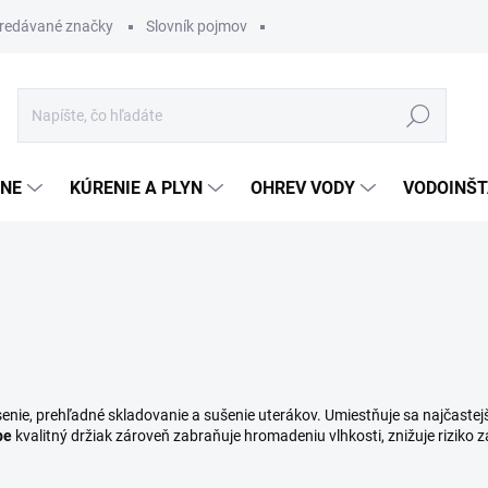
redávané značky
Slovník pojmov
Hľadať
ĽNE
KÚRENIE A PLYN
OHREV VODY
VODOINŠT
nie, prehľadné skladovanie a sušenie uterákov. Umiestňuje sa najčastejš
pe
kvalitný držiak zároveň zabraňuje hromadeniu vlhkosti, znižuje riziko 