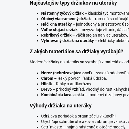
Najčastejšie typy držiakov na uteráky
Nástenný tyčový držiak
– klasická tyč montovaná
Otočný viacramenný držiak
– ramená sa otáčajú o
Háčik na uteráky
– jednoduchý a priestorovo úsp
Voľne stojaci držiak
– nevyžaduje vŕtanie, dá sa 
Rebríkový držiak
– väčší stojan na viac uterákov
Vyhrievaný držiak na uteráky
– elektrický alebo t
Z akých materiálov sa držiaky vyrábajú?
Moderné držiaky na uteráky sa vyrábajú z materiálov od
Nerez (nehrdzavejúca oceľ)
– vysoká odolnosť pr
Chróm
– lesklý povrch, ľahká údržba.
Hliník
– ľahký a antikorózny.
Drevo
– prírodný vzhľad, vhodný do rustikálnych i
Kombinácia kovu a skla
– moderný dizajnový prv
Výhody držiaka na uteráky
Udržiava poriadok a organizáciu v kúpeľni.
Urýchľuje schnutie uterákov a zabraňuje vzniku 
Šetrí miesto – najmä nástenné a otočné modely.