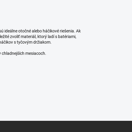
ú ideálne otočné alebo háčikové riešenia. Ak
ležité zvoliť materiál, ktorý ladí s batériami,
 háčikov s tyčovým držiakom.
 v chladnejších mesiacoch.