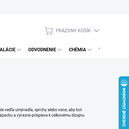
PRÁZDNY KOŠÍK
NÁKUPNÝ
KOŠÍK
ALÁCIE
ODVODNENIE
CHÉMIA
VEREJNÝ SEK
ie vedľa umývadla, sprchy alebo vane, aby bol
zápachu a výrazne prispieva k celkovému dizajnu