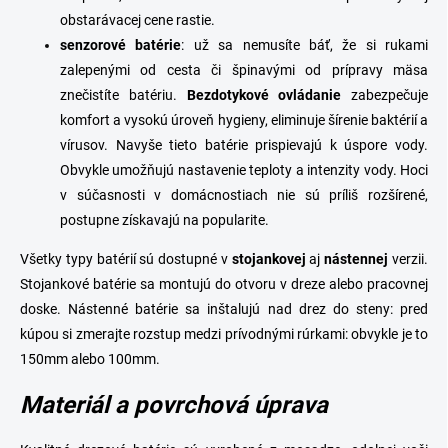
obstarávacej cene rastie.
s
enzorové
batérie
: už sa nemusíte báť, že si rukami
zalepenými od cesta či špinavými od prípravy mäsa
znečistíte batériu.
Bezdotykové
ovládanie
zabezpečuje
komfort a vysokú úroveň hygieny, eliminuje šírenie baktérií a
vírusov. Navyše tieto batérie prispievajú k úspore vody.
Obvykle umožňujú nastavenie teploty a intenzity vody. Hoci
v súčasnosti v domácnostiach nie sú príliš rozšírené,
postupne získavajú na popularite.
Všetky typy batérií sú dostupné v
stojankovej
aj
nástennej
verzii.
Stojankové batérie sa montujú do otvoru v dreze alebo pracovnej
doske. Nástenné batérie sa inštalujú nad drez do steny: pred
kúpou si zmerajte rozstup medzi prívodnými rúrkami: obvykle je to
150mm
alebo
100mm
.
Materiál a povrchová úprava