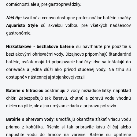
domácnosti, ale aj pre gastroprevádzky.
Náš tip:
kvalitné a cenovo dostupné
profesionálne batérie
značky
Aquaristo Style
sú skvelou voľbou pre všetkých nadšencov
gastronómie.
Nizkotlakové -
beztlakové
batérie
sú navrhnuté pre použitie s
beztlakovými
ohrievačmi vody
. Dizajnovo pripomínajú štandardné
batérie, avšak majú tri pripojovacie hadičky: dve sa inštalujú do
ohrievača a jedna slúži ako prívod studenej vody. Na trhu sú
dostupné v nástennej aj stojankovej verzii.
Batérie s filtráciou
odstraňujú z vody nežiadúce látky, napríklad
chlór. Zabezpečujú tak čerstvú, chutnú a zdravú vodu vhodnú
nielen na pitie, ale aj na umývanie riadu a prípravu potravín.
Batérie s ohrevom vody
: umožňujú okamžite získať vriacu vodu
priamo z kohútika. Rýchlo si tak pripravíte kávu či čaj alebo
napustíte vodu do hrncov na varenie. Batérie sú opatrené