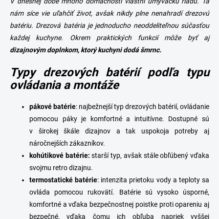
c
V dnešnej dobe mnoho domácností vlastní umývačku riadu. Tá
i
nám síce vie uľahčiť život, avšak nikdy plne nenahradí
drezovú
e
batériu
. Drezová batéria je jednoducho neoddeliteľnou súčasťou
p
r
každej kuchyne. Okrem praktických funkcií môže byť aj
v
dizajnovým doplnkom, ktorý kuchyni dodá šmrnc.
k
y
Typy drezových batérií podľa typu
v
ovládania a montáže
ý
p
i
pákové
batérie
: najbežnejší typ drezových batérií, ovládanie
s
pomocou páky je komfortné a intuitívne. Dostupné sú
u
v širokej škále dizajnov a tak uspokoja potreby aj
náročnejších zákazníkov.
kohútikové batérie:
starší typ, avšak stále obľúbený vďaka
svojmu retro dizajnu.
termostatické
batérie
: intenzita prietoku vody a teploty sa
ovláda pomocou rukovätí. Batérie sú vysoko úsporné,
komfortné a vďaka bezpečnostnej poistke proti opareniu aj
bezpečné, vďaka čomu ich obľuba napriek vyššej