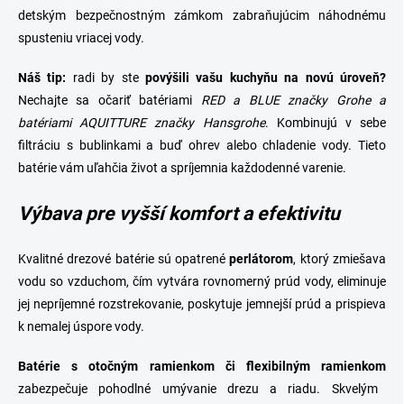
detským bezpečnostným zámkom zabraňujúcim náhodnému
spusteniu vriacej vody.
Náš tip:
radi by ste
povýšili vašu kuchyňu na novú úroveň?
Nechajte sa očariť batériami
RED a BLUE značky Grohe a
batériami AQUITTURE značky Hansgrohe
. Kombinujú v sebe
filtráciu s bublinkami a buď ohrev alebo chladenie vody. Tieto
batérie vám uľahčia život a spríjemnia každodenné varenie.
Výbava pre vyšší komfort a efektivitu
Kvalitné drezové batérie sú opatrené
perlátorom
, ktorý
zmiešava
vodu so vzduchom, čím vytvára rovnomerný prúd vody, eliminuje
jej nepríjemné rozstrekovanie, poskytuje jemnejší prúd a prispieva
k nemalej úspore vody.
Batérie s otočným ramienkom či flexibilným ramienkom
zabezpečuje pohodlné umývanie
drezu
a riadu. Skvelým