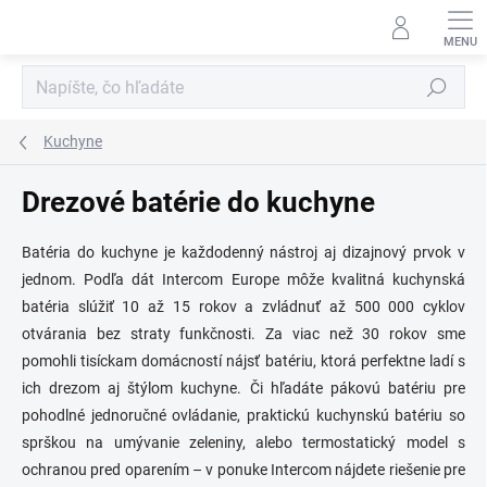
Prejsť
na
obsah
Hľadať
Kuchyne
Drezové batérie do kuchyne
Batéria do kuchyne je každodenný nástroj aj dizajnový prvok v
jednom. Podľa dát Intercom Europe môže kvalitná kuchynská
batéria slúžiť 10 až 15 rokov a zvládnuť až 500 000 cyklov
otvárania bez straty funkčnosti. Za viac než 30 rokov sme
pomohli tisíckam domácností nájsť batériu, ktorá perfektne ladí s
ich drezom aj štýlom kuchyne. Či hľadáte pákovú batériu pre
pohodlné jednoručné ovládanie, praktickú kuchynskú batériu so
sprškou na umývanie zeleniny, alebo termostatický model s
ochranou pred oparením – v ponuke Intercom nájdete riešenie pre