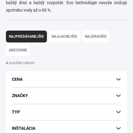
každý drez a každý rozpočet. Eco technológie navyše znižujú
spotrebu vody až o 60 %.
R
a
NAJPREDÁVANEJŠIE
NAJLACNEJŠIE
NAJDRAHŠIE
d
e
ABECEDNE
n
i
4
položiek celkom
e
p
CENA
r
o
d
ZNAČKY
u
k
TYP
t
o
v
INŠTALÁCIA