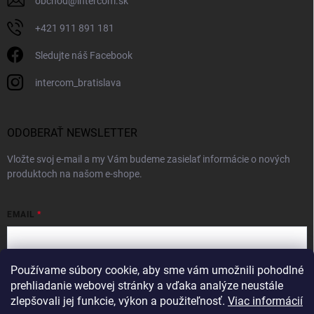
obchod
@
intercom.sk
+421 911 891 181
Sledujte náš Facebook
intercom_bratislava
ODOBERAŤ NEWSLETTER
Vložte svoj e-mail a my Vám budeme zasielať informácie o nových
produktoch na našom e-shope.
EMAIL
Používame súbory cookie, aby sme vám umožnili pohodlné
Vložením e-mailu súhlasíte s
podmienkami ochrany osobných údajov
prehliadanie webovej stránky a vďaka analýze neustále
zlepšovali jej funkcie, výkon a použiteľnosť.
Viac informácií
Prihlásiť sa