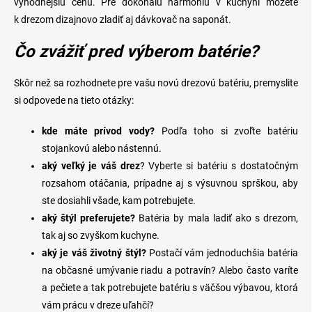
výhodnejšiu cenu. Pre dokonalú harmóniu v kuchyni môžete
k drezom dizajnovo zladiť aj
dávkovač na saponát
.
Čo zvážiť pred výberom batérie?
Skôr než sa rozhodnete pre vašu novú drezovú batériu, premyslite
si odpovede na tieto otázky:
kde máte prívod vody?
Podľa toho si zvoľte batériu
stojankovú alebo nástennú.
a
ký veľký je váš drez
? Vyberte si batériu s dostatočným
rozsahom otáčania, prípadne aj s výsuvnou sprškou, aby
ste dosiahli všade, kam potrebujete.
aký štýl preferujete?
Batéria by mala ladiť ako s drezom,
tak aj so zvyškom kuchyne.
aký je váš životný štýl?
Postačí vám jednoduchšia batéria
na občasné umývanie riadu a potravín? Alebo často varíte
a pečiete a tak potrebujete batériu s väčšou výbavou, ktorá
vám prácu v dreze uľahčí?