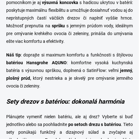
pomocníkom je aj
výsuvná
koncovka
s hadicou ukrytou v batérii:
poskytuje maximálnu flexibilitu a umožňuje dosiahnuť vodou aj do
neprístupných častí väčších drezov či naplniť vyššie hrnce.
Možnosť prepnutia na
spršku
s jemným prúdom vody, ideálnym
pre omývanie krehkého ovocia či zeleniny, prináša do umývania
ešte viac komfortu a efektivity.
Náš tip
: doprajte si maximum komfortu a funkčnosti s štýlovou
batériou Hansgrohe AQUNO
: komfortne vysoká kuchynská
batéria s výsuvnou sprškou, doplnená o SatinFlow: veľmi
jemný,
plošný prúd,
ktorý nestrieka a je skvelý pre omývanie jemného
ovocia či zeleniny.
Sety drezov s batériou: dokonalá harmónia
Plánujete vymeniť nielen batériu, ale aj
drez
? Vyberte si buď
jednotlivo alebo sa poohliadnite
po
setoch drezu s batériou
. Tieto
sety ponúkajú funkčný a dizajnový súlad a zvyčajne aj