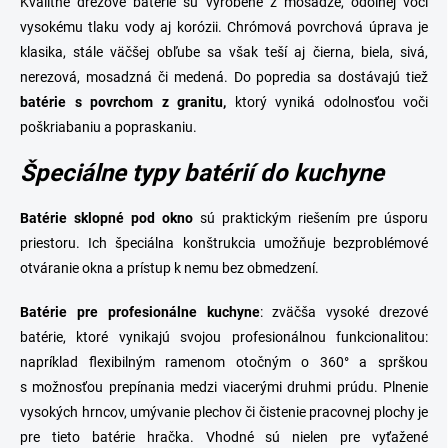
Kvalitné drezové batérie sú vyrobené z mosadze, odolnej voči
vysokému tlaku vody aj korózii. Chrómová povrchová úprava je
klasika, stále väčšej obľube sa však teší aj
čierna
,
biela
, sivá,
nerezová
, mosadzná či medená. Do popredia sa dostávajú tiež
batérie s povrchom z granitu,
ktorý vyniká odolnosťou voči
poškriabaniu a popraskaniu.
Špeciálne typy batérií do kuchyne
Batérie
sklopné
pod
okno
sú praktickým riešením pre úsporu
priestoru. Ich špeciálna konštrukcia
umožňuje bezproblémové
otváranie okna a prístup k nemu bez obmedzení.
Batérie pre profesionálne kuchyne
: zväčša vysoké drezové
batérie, ktoré vynikajú svojou profesionálnou funkcionalitou:
napríklad flexibilným ramenom otočným o 360° a sprškou
s možnosťou prepínania medzi viacerými druhmi prúdu. Plnenie
vysokých hrncov, umývanie plechov či čistenie pracovnej plochy je
pre tieto batérie hračka. Vhodné sú nielen pre vyťažené