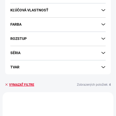
KĽÚČOVÁ VLASTNOSŤ
FARBA
ROZSTUP
SÉRIA
TVAR
Zobrazených položiek:
4
VYMAZAŤ FILTRE
V
ý
LIMITOVANÁ AKCIA
p
i