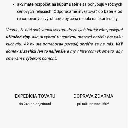
aký máte rozpočet na kúpu?
Batérie sa pohybujú v rôznych
cenových reláciách. Odporúčame investovať do batérie od
renomovaných výrobcov, aby cena nebola na úkor kvality.
Veríme, že náš sprievodca svetom drezových batérií vám poskytol
užitočné tipy
, ako si vybrať tú správnu drezovú batériu pre vašu
kuchyňu. Ak by ste potrebovali poradiť, obráťte sa na nás.
Váš
domov si zaslúži len to najlepšie
a my v
Intercom.sk
sme tu, aby
sme vám s výberom pomohli.
EXPEDÍCIA TOVARU
DOPRAVA ZDARMA
do 24h po objednaní
pri nákupe nad 150€