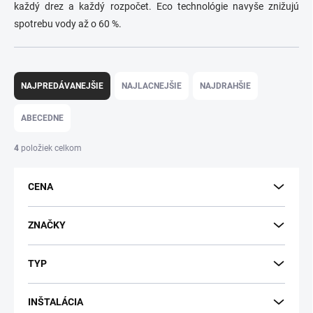
každý drez a každý rozpočet. Eco technológie navyše znižujú
spotrebu vody až o 60 %.
R
a
NAJPREDÁVANEJŠIE
NAJLACNEJŠIE
NAJDRAHŠIE
d
e
ABECEDNE
n
i
4
položiek celkom
e
p
CENA
r
o
d
ZNAČKY
u
k
TYP
t
o
v
INŠTALÁCIA