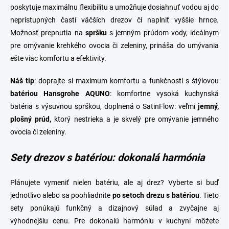
poskytuje maximálnu flexibilitu a umožňuje dosiahnuť vodou aj do
neprístupných častí väčších drezov či naplniť vyššie hrnce.
Možnosť prepnutia na
spršku
s jemným prúdom vody, ideálnym
pre omývanie krehkého ovocia či zeleniny, prináša do umývania
ešte viac komfortu a efektivity.
Náš tip
: doprajte si maximum komfortu a funkčnosti s štýlovou
batériou Hansgrohe AQUNO
: komfortne vysoká kuchynská
batéria s výsuvnou sprškou, doplnená o SatinFlow: veľmi
jemný,
plošný prúd,
ktorý nestrieka a je skvelý pre omývanie jemného
ovocia či zeleniny.
Sety drezov s batériou: dokonalá harmónia
Plánujete vymeniť nielen batériu, ale aj
drez
? Vyberte si buď
jednotlivo alebo sa poohliadnite
po
setoch drezu s batériou
. Tieto
sety ponúkajú funkčný a dizajnový súlad a zvyčajne aj
výhodnejšiu cenu. Pre dokonalú harmóniu v kuchyni môžete