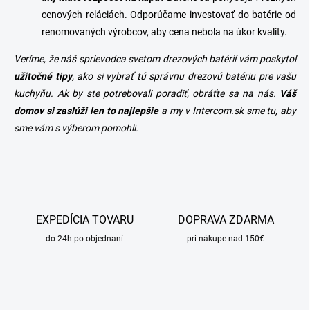
cenových reláciách. Odporúčame investovať do batérie od
renomovaných výrobcov, aby cena nebola na úkor kvality.
Veríme, že náš sprievodca svetom drezových batérií vám poskytol
užitočné tipy
, ako si vybrať tú správnu drezovú batériu pre vašu
kuchyňu. Ak by ste potrebovali poradiť, obráťte sa na nás.
Váš
domov si zaslúži len to najlepšie
a my v
Intercom.sk
sme tu, aby
sme vám s výberom pomohli.
EXPEDÍCIA TOVARU
DOPRAVA ZDARMA
do 24h po objednaní
pri nákupe nad 150€