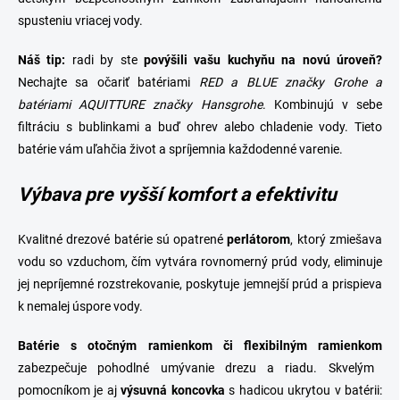
spusteniu vriacej vody.
Náš tip:
radi by ste
povýšili vašu kuchyňu na novú úroveň?
Nechajte sa očariť batériami
RED a BLUE značky Grohe a
batériami AQUITTURE značky Hansgrohe
. Kombinujú v sebe
filtráciu s bublinkami a buď ohrev alebo chladenie vody. Tieto
batérie vám uľahčia život a spríjemnia každodenné varenie.
Výbava pre vyšší komfort a efektivitu
Kvalitné drezové batérie sú opatrené
perlátorom
, ktorý
zmiešava
vodu so vzduchom, čím vytvára rovnomerný prúd vody, eliminuje
jej nepríjemné rozstrekovanie, poskytuje jemnejší prúd a prispieva
k nemalej úspore vody.
Batérie s otočným ramienkom či flexibilným ramienkom
zabezpečuje pohodlné umývanie
drezu
a riadu. Skvelým
pomocníkom je aj
výsuvná
koncovka
s hadicou ukrytou v batérii: