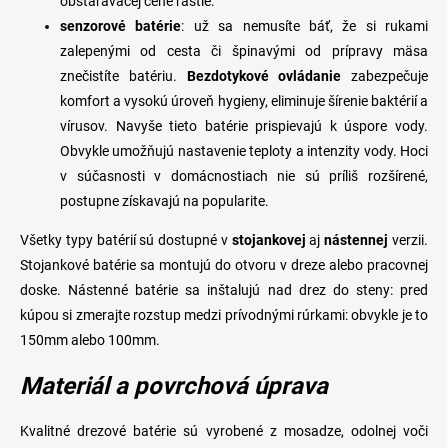
obstarávacej cene rastie.
s
enzorové
batérie
: už sa nemusíte báť, že si rukami
zalepenými od cesta či špinavými od prípravy mäsa
znečistíte batériu.
Bezdotykové
ovládanie
zabezpečuje
komfort a vysokú úroveň hygieny, eliminuje šírenie baktérií a
vírusov. Navyše tieto batérie prispievajú k úspore vody.
Obvykle umožňujú nastavenie teploty a intenzity vody. Hoci
v súčasnosti v domácnostiach nie sú príliš rozšírené,
postupne získavajú na popularite.
Všetky typy batérií sú dostupné v
stojankovej
aj
nástennej
verzii.
Stojankové batérie sa montujú do otvoru v dreze alebo pracovnej
doske. Nástenné batérie sa inštalujú nad drez do steny: pred
kúpou si zmerajte rozstup medzi prívodnými rúrkami: obvykle je to
150mm
alebo
100mm
.
Materiál a povrchová úprava
Kvalitné drezové batérie sú vyrobené z mosadze, odolnej voči