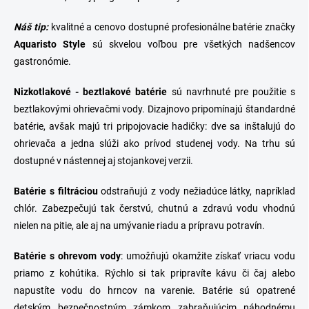
Náš tip:
kvalitné a cenovo dostupné
profesionálne batérie
značky
Aquaristo Style
sú skvelou voľbou pre všetkých nadšencov
gastronómie.
Nizkotlakové -
beztlakové
batérie
sú navrhnuté pre použitie s
beztlakovými
ohrievačmi vody
. Dizajnovo pripomínajú štandardné
batérie, avšak majú tri pripojovacie hadičky: dve sa inštalujú do
ohrievača a jedna slúži ako prívod studenej vody. Na trhu sú
dostupné v nástennej aj stojankovej verzii.
Batérie s filtráciou
odstraňujú z vody nežiadúce látky, napríklad
chlór. Zabezpečujú tak čerstvú, chutnú a zdravú vodu vhodnú
nielen na pitie, ale aj na umývanie riadu a prípravu potravín.
Batérie s ohrevom vody
: umožňujú okamžite získať vriacu vodu
priamo z kohútika. Rýchlo si tak pripravíte kávu či čaj alebo
napustíte vodu do hrncov na varenie. Batérie sú opatrené
detským bezpečnostným zámkom zabraňujúcim náhodnému