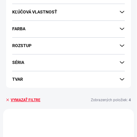
KĽÚČOVÁ VLASTNOSŤ
FARBA
ROZSTUP
SÉRIA
TVAR
Zobrazených položiek:
4
VYMAZAŤ FILTRE
V
ý
p
i