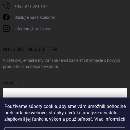
+421 911 891 181
Sledujte náš Facebook
intercom_bratislava
ODOBERAŤ NEWSLETTER
Vložte svoj e-mail a my Vám budeme zasielať informácie o nových
produktoch na našom e-shope.
EMAIL
Používame súbory cookie, aby sme vám umožnili pohodlné
Vložením e-mailu súhlasíte s
podmienkami ochrany osobných údajov
prehliadanie webovej stránky a vďaka analýze neustále
zlepšovali jej funkcie, výkon a použiteľnosť.
Viac informácií
Prihlásiť sa