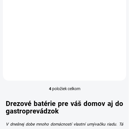
OBVYKLE 6-10 DNÍ
OBVYKLE 6-10 DNÍ
Drezová batéria
Drezová batéria
stojanková
nástenná HANSATWIST s
HANSATWIST, chróm
"S" ramienkom, chróm
251,20 €
226,07 €
Detail
Detail
4
položiek celkom
O
v
l
Drezové batérie pre váš domov aj do
á
gastroprevádzok
d
a
c
V dnešnej dobe mnoho domácností vlastní umývačku riadu. Tá