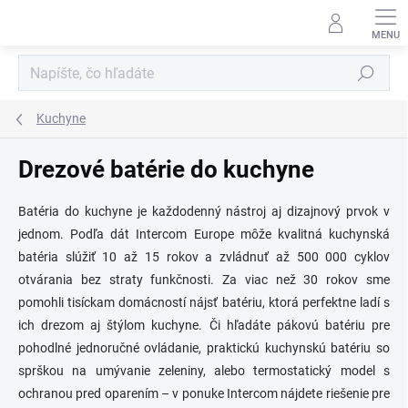
Prejsť
na
obsah
Hľadať
Kuchyne
Drezové batérie do kuchyne
Batéria do kuchyne je každodenný nástroj aj dizajnový prvok v
jednom. Podľa dát Intercom Europe môže kvalitná kuchynská
batéria slúžiť 10 až 15 rokov a zvládnuť až 500 000 cyklov
otvárania bez straty funkčnosti. Za viac než 30 rokov sme
pomohli tisíckam domácností nájsť batériu, ktorá perfektne ladí s
ich drezom aj štýlom kuchyne. Či hľadáte pákovú batériu pre
pohodlné jednoručné ovládanie, praktickú kuchynskú batériu so
sprškou na umývanie zeleniny, alebo termostatický model s
ochranou pred oparením – v ponuke Intercom nájdete riešenie pre