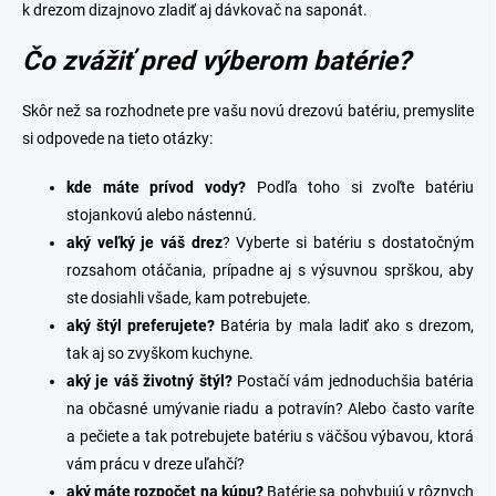
k drezom dizajnovo zladiť aj
dávkovač na saponát
.
Čo zvážiť pred výberom batérie?
Skôr než sa rozhodnete pre vašu novú drezovú batériu, premyslite
si odpovede na tieto otázky:
kde máte prívod vody?
Podľa toho si zvoľte batériu
stojankovú alebo nástennú.
a
ký veľký je váš drez
? Vyberte si batériu s dostatočným
rozsahom otáčania, prípadne aj s výsuvnou sprškou, aby
ste dosiahli všade, kam potrebujete.
aký štýl preferujete?
Batéria by mala ladiť ako s drezom,
tak aj so zvyškom kuchyne.
aký je váš životný štýl?
Postačí vám jednoduchšia batéria
na občasné umývanie riadu a potravín? Alebo často varíte
a pečiete a tak potrebujete batériu s väčšou výbavou, ktorá
vám prácu v dreze uľahčí?
aký máte rozpočet na kúpu?
Batérie sa pohybujú v rôznych