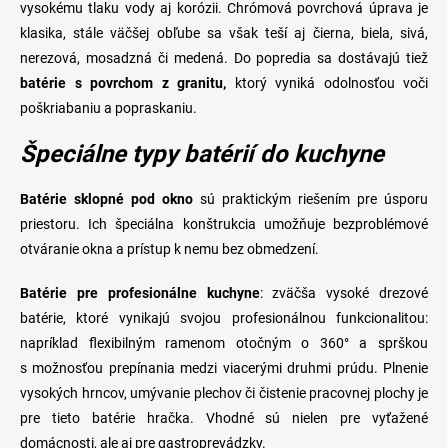
vysokému tlaku vody aj korózii. Chrómová povrchová úprava je
klasika, stále väčšej obľube sa však teší aj
čierna
,
biela
, sivá,
nerezová
, mosadzná či medená. Do popredia sa dostávajú tiež
batérie s povrchom z granitu,
ktorý vyniká odolnosťou voči
poškriabaniu a popraskaniu.
Špeciálne typy batérií do kuchyne
Batérie
sklopné
pod
okno
sú praktickým riešením pre úsporu
priestoru. Ich špeciálna konštrukcia
umožňuje bezproblémové
otváranie okna a prístup k nemu bez obmedzení.
Batérie pre profesionálne kuchyne
: zväčša vysoké drezové
batérie, ktoré vynikajú svojou profesionálnou funkcionalitou:
napríklad flexibilným ramenom otočným o 360° a sprškou
s možnosťou prepínania medzi viacerými druhmi prúdu. Plnenie
vysokých hrncov, umývanie plechov či čistenie pracovnej plochy je
pre tieto batérie hračka. Vhodné sú nielen pre vyťažené
domácnosti, ale aj pre gastroprevádzky.