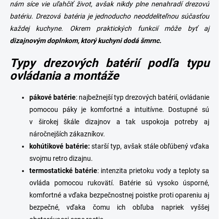
i
nám síce vie uľahčiť život, avšak nikdy plne nenahradí
drezovú
e
batériu
. Drezová batéria je jednoducho neoddeliteľnou súčasťou
p
r
každej kuchyne. Okrem praktických funkcií môže byť aj
v
dizajnovým doplnkom, ktorý kuchyni dodá šmrnc.
k
y
Typy drezových batérií podľa typu
v
ovládania a montáže
ý
p
i
pákové
batérie
: najbežnejší typ drezových batérií, ovládanie
s
pomocou páky je komfortné a intuitívne. Dostupné sú
u
v širokej škále dizajnov a tak uspokoja potreby aj
náročnejších zákazníkov.
kohútikové batérie:
starší typ, avšak stále obľúbený vďaka
svojmu retro dizajnu.
termostatické
batérie
: intenzita prietoku vody a teploty sa
ovláda pomocou rukovätí. Batérie sú vysoko úsporné,
komfortné a vďaka bezpečnostnej poistke proti opareniu aj
bezpečné, vďaka čomu ich obľuba napriek vyššej