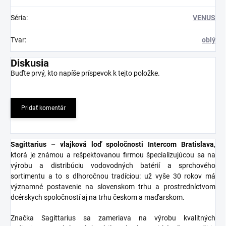
Séria
:
VENUS
Tvar
:
oblý
Diskusia
Buďte prvý, kto napíše príspevok k tejto položke.
Pridať komentár
Sagittarius – vlajková loď spoločnosti Intercom Bratislava
,
ktorá je známou a rešpektovanou firmou špecializujúcou sa na
výrobu a distribúciu vodovodných batérií a sprchového
sortimentu a to s dlhoročnou tradíciou: už vyše 30 rokov má
významné postavenie na slovenskom trhu a prostredníctvom
dcérskych spoločností aj na trhu českom a maďarskom.
Značka Sagittarius sa zameriava na výrobu kvalitných