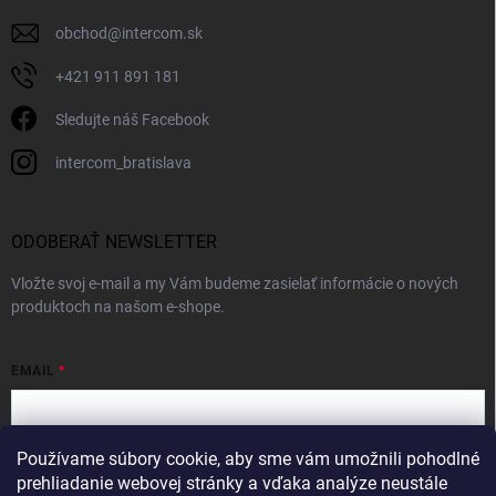
obchod
@
intercom.sk
+421 911 891 181
Sledujte náš Facebook
intercom_bratislava
ODOBERAŤ NEWSLETTER
Vložte svoj e-mail a my Vám budeme zasielať informácie o nových
produktoch na našom e-shope.
EMAIL
Používame súbory cookie, aby sme vám umožnili pohodlné
Vložením e-mailu súhlasíte s
podmienkami ochrany osobných údajov
prehliadanie webovej stránky a vďaka analýze neustále