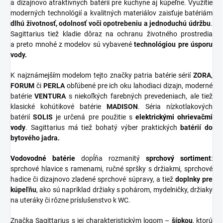
a dizajnovo atraktívnych batérií pre kuchyne aj kúpeľne. Využitie
moderných technológií a kvalitných materiálov zaisťuje batériám
dlhú životnosť, odolnosť voči opotrebeniu a jednoduchú údržbu
.
Sagittarius tiež kladie dôraz na ochranu životného prostredia
a preto mnohé z modelov sú vybavené
technológiou pre úsporu
vody.
K najznámejším modelom tejto značky patria batérie sérií
ZORA
,
FORUM
či
PERLA
obľúbené pre ich oku lahodiaci dizajn, moderné
batérie
VENTURA
s niekoľkých farebných prevedeniach, ale tiež
klasické kohútikové batérie
MADISON
. Séria nízkotlakových
batérií
SOLIS
je určená pre použitie s
elektrickými ohrievačmi
vody
. Sagittarius má tiež bohatý výber praktických
batérií do
bytového jadra.
Vodovodné batérie
dopĺňa rozmanitý
sprchový
sortiment
:
sprchové hlavice s ramenami, ručné spršky s držiakmi, sprchové
hadice či dizajnovo zladené sprchové súpravy, a tiež
doplnky
pre
kúpeľňu
, ako sú napríklad držiaky s pohárom, mydelničky, držiaky
na uteráky či rôzne príslušenstvo k WC.
Značka Sagittarius s jej charakteristickým logom –
šípkou
, ktorú