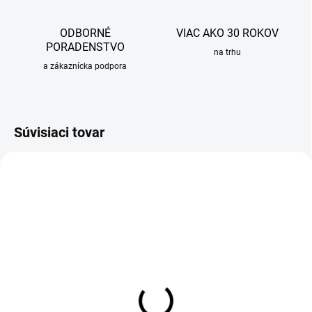
ODBORNÉ
VIAC AKO 30 ROKOV
PORADENSTVO
na trhu
a zákaznícka podpora
Súvisiaci tovar
SKLADOM
OBVYKLE 6-10 DNÍ
Dávkovač na saponát SLIM,
Nerezový drez Sinks
nerez
CLASSIC 500 + drezová