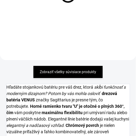
batéria VENUS
17,52 €
94,33 €
Detail
Detail
Zobraziť všetky súvisiace produkty
Hľadáte stojankovú batériu pre váš
drez
, ktorá
skĺbi funkčnosť s
moderným dizajnom? Potom by vás mohla osloviť
drezová
b
atéria
VENUS
značky Sagittarius je presne tým, čo
potrebujete.
Horné ramienko tvaru "U" je otočné o plných 360°,
čím
vám poskytne
maximálnu flexibilitu
pri umývaní riadu alebo
plnení väčších nádob. Elegantné línie batérie dodajú vašej kuchyni
elegantný a nadčasový vzhľad
.
Chrómový povrch
je nielen
vizuálne príťažlivý a ľahko kombinovateľný, ale zároveň