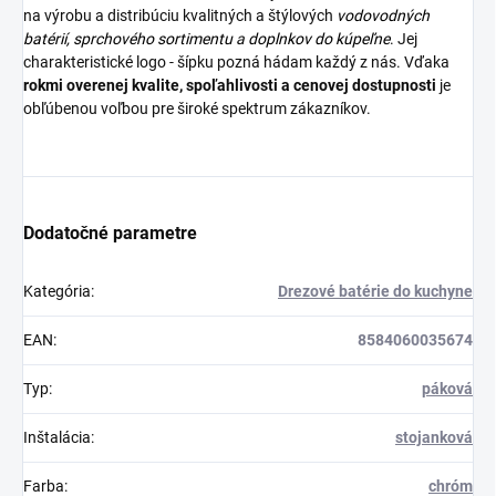
na výrobu a distribúciu kvalitných a štýlových
vodovodných
batérií
,
sprchového sortimentu
a
doplnkov do kúpeľne
. Jej
charakteristické logo - šípku pozná hádam každý z nás. Vďaka
rokmi overenej kvalite, spoľahlivosti a cenovej dostupnosti
je
obľúbenou voľbou pre široké spektrum zákazníkov.
Dodatočné parametre
Kategória
:
Drezové batérie do kuchyne
EAN
:
8584060035674
Typ
:
páková
Inštalácia
:
stojanková
Farba
:
chróm