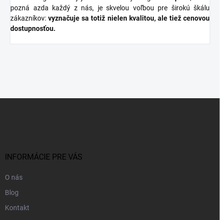
pozná azda každý z nás, je skvelou voľbou pre širokú škálu
zákazníkov:
vyznačuje sa totiž nielen kvalitou, ale tiež cenovou
dostupnosťou.
Z
á
p
ä
t
i
INFORMÁCIE PRE VÁS
e
O nás
Blog
Kontakt