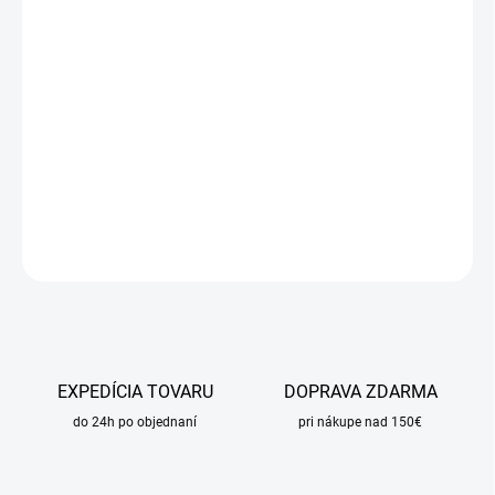
DORUČIŤ DO:
11.8.2026
MOŽNOSTI
DORUČENIA
−
+
Pridať do košíka
DETAILNÉ INFORMÁCIE
OPÝTAŤ SA
STRÁŽIŤ
EXPEDÍCIA TOVARU
DOPRAVA ZDARMA
do 24h po objednaní
pri nákupe nad 150€