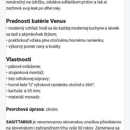
nenáročný na údržbu, odoláva odtlačkom prstov a tak si
zachová
svoj lesk po dlhé roky
.
Prednosti batérie Venus
• moderný vzhľad: hodí sa do každej modernej kuchyne a skvele
sa ladí s akýmkoľvek štýlom;
• praktickosť vďaka plne otočnému hornému ramienku;
• výborný pomer ceny a kvality.
Vlastnosti
• pákové ovládanie;
• stojanková montáž;
• bez odtokovej súpravy;
• horné liate "U" výtokové ramienko otočné o 360°;
• kartuša: ø 35 mm;
• materiál: mosadz.
Povrchová úprava
:
chróm.
SAGITTARIUS
je
renomovanou slovenskou značkou
pôsobiacou
na slovenskom i zahraničnom trhu vyše 30 rokov. Zameriava sa