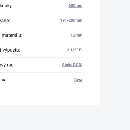
krinky
:
600mm
vane
:
191-200mm
 materiálu
:
1,2mm
ť výpustu
:
3 1/2“ FI
vý rad
:
Sinks RODI
ácia
:
ľavá