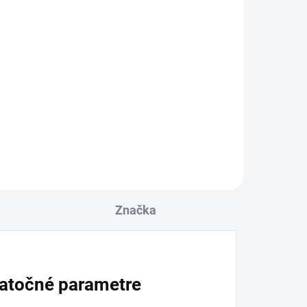
 DNÍ
OBVYKLE 6-10 DNÍ
SET doplnkov pre drezy
Sinks BOX/BOXER: doska,
cedidlo a miska
172,50 €
l
Detail
Značka
atočné parametre