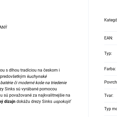
Kategó
VANÝ
EAN
:
Typ
:
Farba
:
ou s dlhou tradíciou na českom i
ia predovšetkým
kuchynské
Povrch
batérie
či moderné
koše na triedenie
zy
Sinks sú vyrábané pomocou
u sú považované za najkvalitnejšie na
Tvar
:
ný dizajn
dokážu drezy Sinks
uspokojiť
Typ m