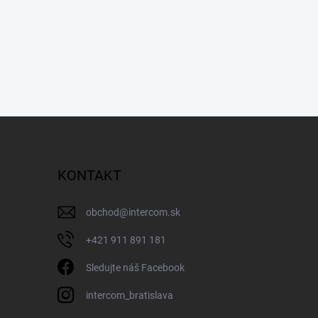
KONTAKT
obchod
@
intercom.sk
+421 911 891 181
Sledujte náš Facebook
intercom_bratislava