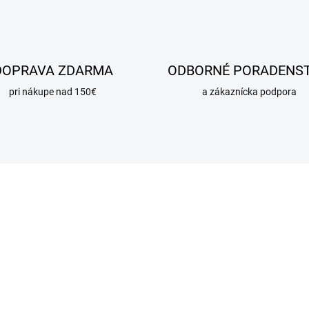
DOPRAVA ZDARMA
ODBORNÉ PORADENS
pri nákupe nad 150€
a zákaznícka podpora