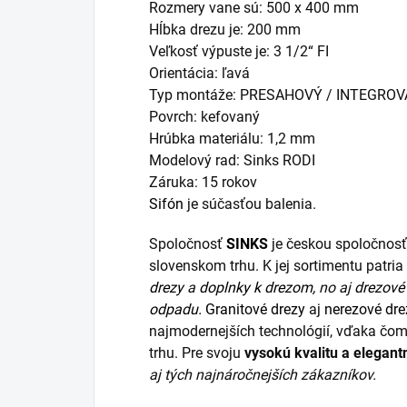
Rozmery vane sú: 500 x 400 mm
Hĺbka drezu je: 200 mm
Veľkosť výpuste je: 3 1/2“ FI
Orientácia: ľavá
Typ montáže: PRESAHOVÝ / INTEGRO
Povrch: kefovaný
Hrúbka materiálu: 1,2 mm
Modelový rad: Sinks RODI
Záruka: 15 rokov
Sifón
je súčasťou balenia.
Spoločnosť
SINKS
je českou spoločnosť
slovenskom trhu. K jej sortimentu patr
drezy
a
doplnky k drezom,
no aj
drezové 
odpadu.
Granitové drezy
aj
nerezové dre
najmodernejších technológií, vďaka čom
trhu. Pre svoju
vysokú kvalitu a elegant
aj tých najnáročnejších zákazníkov.