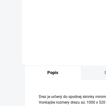
OBVYKLE 6-10 DNÍ
Prípravná doska Sinks
Pr
pre drezy, 415x178mm,
pre
bambus
pla
44,60 €
34
Detail
Popis
Drez je určený do spodnej skrinky minim
Vonkajšie rozmery drezu sú: 1000 x 52