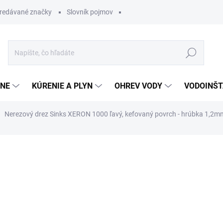
redávané značky
Slovník pojmov
Hľadať
ĽNE
KÚRENIE A PLYN
OHREV VODY
VODOINŠT
Nerezový drez Sinks XERON 1000 ľavý, kefovaný povrch - hrúbka 1,2m
otenia
951,10 €
808,4
Jednotková
NA DOTAZ
cena: