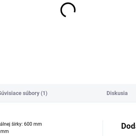
OBVYKLE 6-10 DNÍ
OBVYKLE 6-10
ídavný odkvapkávač
Cedidlo Sinks
 drezy Sinks, čierny
BOX/BOXER pre drezy,
st
415x178mm, nerez
,23 €
89,47 €
Detail
Detai
Súvisiace súbory (1)
Diskusia
álnej šírky: 600 mm
Dod
0 mm