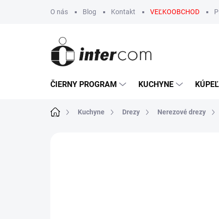
Prejsť
O nás
Blog
Kontakt
VEĽKOOBCHOD
P
na
obsah
ČIERNY PROGRAM
KUCHYNE
KÚPE
Domov
Kuchyne
Drezy
Nerezové drezy
Neohodnotené
Podrobnosti hodn