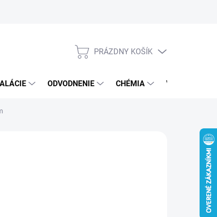
PRÁZDNY KOŠÍK
NÁKUPNÝ
KOŠÍK
ALÁCIE
ODVODNENIE
CHÉMIA
VEREJNÝ SEK
m
3 €