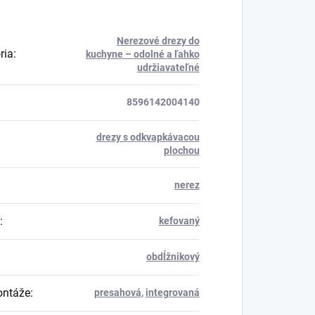
Nerezové drezy do
ria
:
kuchyne – odolné a ľahko
udržiavateľné
8596142004140
drezy s odkvapkávacou
plochou
nerez
:
kefovaný
obdĺžnikový
ontáže
:
presahová
,
integrovaná