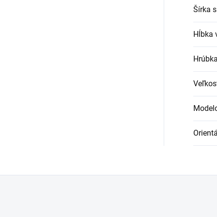
Šírka s
Hĺbka 
Hrúbka
Veľkos
Modelo
Orient