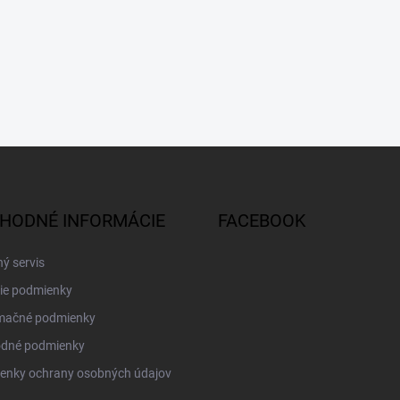
HODNÉ INFORMÁCIE
FACEBOOK
ý servis
ie podmienky
mačné podmienky
dné podmienky
enky ochrany osobných údajov