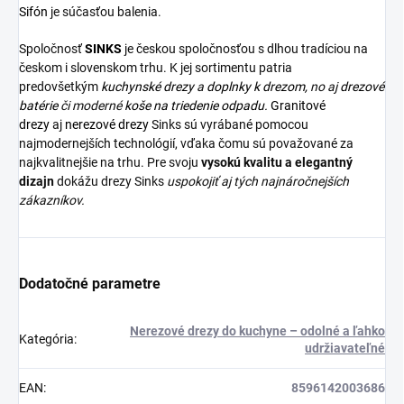
Sifón
je súčasťou balenia.
Spoločnosť
SINKS
je českou spoločnosťou s dlhou tradíciou na
českom i slovenskom trhu. K jej sortimentu patria
predovšetkým
kuchynské drezy
a
doplnky k drezom,
no aj
drezové
batérie
či moderné
koše na triedenie odpadu.
Granitové
drezy
aj
nerezové drezy
Sinks sú vyrábané pomocou
najmodernejších technológií, vďaka čomu sú považované za
najkvalitnejšie na trhu. Pre svoju
vysokú kvalitu a elegantný
dizajn
dokážu drezy Sinks
uspokojiť aj tých najnáročnejších
zákazníkov.
Dodatočné parametre
Nerezové drezy do kuchyne – odolné a ľahko
Kategória
:
udržiavateľné
EAN
:
8596142003686