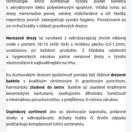
technológie, ktorá kombinuje vysoký podiel kameňa
s akrylátovým alebo polyesterovým spojivom. Vďaka tomu sú
drezy mimoriadne pevné, odolné, stálofarebné a ich hladký
neporézny povrch zabezpečuje vysokú hygienu. Považované sú
za vrchol kvality v oblasti granitových drezov.
Nerezové
drezy
sú vyrobené z nehrdzavejúcej chróm niklovej
ocele v pomere 18/10 (AISI 304) s hrúbkou plechu 0,5-1,2mm,
uvádzanou pri každom produkte. Z hľadiska odolnosti
a hygienických nárokov patria nerezové drezy s týmito
vlastnosťami k najkvalitnejším na trhu.
Ku kuchynským drezom spoločnosť ponúka tiež štýlové
drezové
batérie
s kvalitným chrómovým či granitovým povrchom,
harmonicky
zladené do
setov
. Batérie sú osadené kvalitnými
keramickými kartušami, zaisťujúcimi dlhodobú funkčnosť
s minimálnou poruchovosťou, s predĺženou 5-ročnou zárukou.
Doplnkový sortiment
ako sú dávkovače saponátu, prídavné
dosky a odkvapkávače, držiaky hubky či drviče odpadu
podčiarkujú komplexnosť tohto sortimentu.