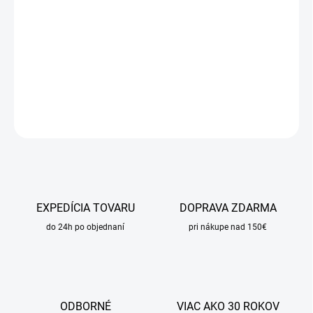
DORUČENIA
−
+
Pridať do košíka
DETAILNÉ INFORMÁCIE
OPÝTAŤ SA
STRÁŽIŤ
EXPEDÍCIA TOVARU
DOPRAVA ZDARMA
do 24h po objednaní
pri nákupe nad 150€
ODBORNÉ
VIAC AKO 30 ROKOV