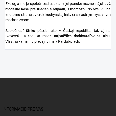
Ekológia nie je spoločnosti cudzia: v jej ponuke možno nájsť
tiež
moderné koše pre triedenie odpadu
, s montážou do výsuvu, na
vnútornú stranu dvierok kuchynskej linky či s vlastným výsuvným
mechanizmom.
Spoločnosť
Sinks
pôsobí ako v Českej republike, tak aj na
Slovensku a radí sa medzi
najväčších dodávateľov na trhu
.
Vlastnú kamennú predajňu má v Pardubiciach.
Z
á
p
ä
t
i
INFORMÁCIE PRE VÁS
e