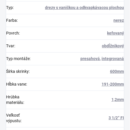
Typ
:
drezy s vaničkou a odkvapkávacou plochou
Farba
:
nerez
Povrch
:
kefovaný
Tvar
:
obdĺžnikový
Typ montáže
:
presahová
,
integrovaná
Šírka skrinky
:
600mm
Hĺbka vane
:
191-200mm
Hrúbka
1,2mm
materiálu
:
Veľkosť
3 1/2“ FI
výpustu
: