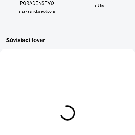
PORADENSTVO
na trhu
a zákaznícka podpora
Súvisiaci tovar
OBVYKLE 6-10 DNÍ
OBVYKLE 6-10 DNÍ
Prídavný odkvapkávač pre
Prípravná doska Sinks pre
drezy Sinks, čierny plast
drezy, 415x178mm, bambus
34,23 €
44,60 €
Detail
Detail