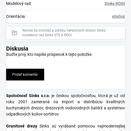
Modelový rad
:
Sinks RODI
Orientácia
:
otočná
Návod na montáž a údržbu nerezových drezov Sinks -
modelový rad Sinks STS a RODI
Diskusia
Buďte prvý, kto napíše príspevok k tejto položke.
Pridať komentár
Spoločnosť Sinks s.r.o
.
je českou spoločnosťou, ktorá je už od
roku 2001 zameraná na import a distribúciu kvalitných
kuchynských drezov, drezových vodovodných batérií a systémov
odpadkových košov-sortérov.
Granitové
drezy
Sinks sú vyrábané pomocou najmodernejšej