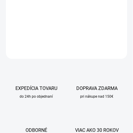
DORUČENIA
−
+
Pridať do košíka
DETAILNÉ INFORMÁCIE
OPÝTAŤ SA
STRÁŽIŤ
EXPEDÍCIA TOVARU
DOPRAVA ZDARMA
do 24h po objednaní
pri nákupe nad 150€
ODBORNÉ
VIAC AKO 30 ROKOV