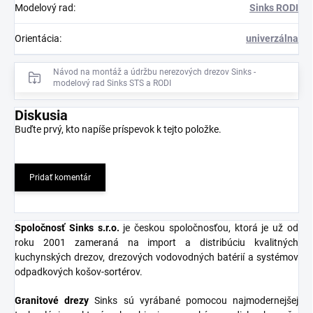
Modelový rad
:
Sinks RODI
Orientácia
:
univerzálna
Návod na montáž a údržbu nerezových drezov Sinks -
modelový rad Sinks STS a RODI
Diskusia
Buďte prvý, kto napíše príspevok k tejto položke.
Pridať komentár
Spoločnosť Sinks s.r.o
.
je českou spoločnosťou, ktorá je už od
roku 2001 zameraná na import a distribúciu kvalitných
kuchynských drezov, drezových vodovodných batérií a systémov
odpadkových košov-sortérov.
Granitové
drezy
Sinks sú vyrábané pomocou najmodernejšej