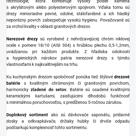
technológie, ktorá kombinuje vysoký podiel kameňa
s akrylátovým alebo polyesterovým spojivom. Vďaka tomu sú
drezy mimoriadne pevné, odolné, stálofarebné a ich hladký
neporézny povrch zabezpečuje vysokú hygienu. Považované sú
za vrchol kvality v oblasti granitových drezov.
Nerezové
drezy
sú vyrobené z nehrdzavejúcej chróm niklovej
ocele v pomere 18/10 (AISI 304) s hrúbkou plechu 0,5-1,2mm,
uvádzanou pri každom produkte. Z hľadiska odolnosti
a hygienických nárokov patria nerezové drezy s týmito
vlastnosťami k najkvalitnejším na trhu.
Ku kuchynským drezom spoločnosť ponúka tiež štýlové
drezové
batérie
s kvalitným chrómovým či granitovým povrchom,
harmonicky
zladené do
setov
. Batérie sú osadené kvalitnými
keramickými kartušami, zaisťujúcimi dlhodobú funkčnosť
s minimálnou poruchovosťou, s predĺženou 5-ročnou zárukou.
Doplnkový sortiment
ako sú dávkovače saponátu, prídavné
dosky a odkvapkávače, držiaky hubky či drviče odpadu
podčiarkujú komplexnosť tohto sortimentu.