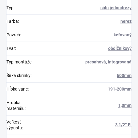
Typ
:
sólo jednodrezy
Farba
:
nerez
Povrch
:
kefovaný
Tvar
:
obdĺžnikový
Typ montáže
:
presahová
,
integrovaná
Šírka skrinky
:
600mm
Hĺbka vane
:
191-200mm
Hrúbka
1,0mm
materiálu
:
Veľkosť
3 1/2“ FI
výpustu
: