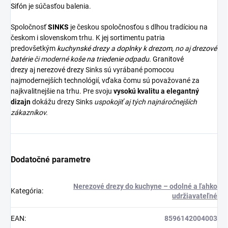
Sifón
je súčasťou balenia.
Spoločnosť
SINKS
je českou spoločnosťou s dlhou tradíciou na
českom i slovenskom trhu. K jej sortimentu patria
predovšetkým
kuchynské drezy
a
doplnky k drezom,
no aj
drezové
batérie
či moderné
koše na triedenie odpadu.
Granitové
drezy
aj
nerezové drezy
Sinks sú vyrábané pomocou
najmodernejších technológií, vďaka čomu sú považované za
najkvalitnejšie na trhu. Pre svoju
vysokú kvalitu a elegantný
dizajn
dokážu drezy Sinks
uspokojiť aj tých najnáročnejších
zákazníkov.
Dodatočné parametre
Nerezové drezy do kuchyne – odolné a ľahko
Kategória
:
udržiavateľné
EAN
:
8596142004003