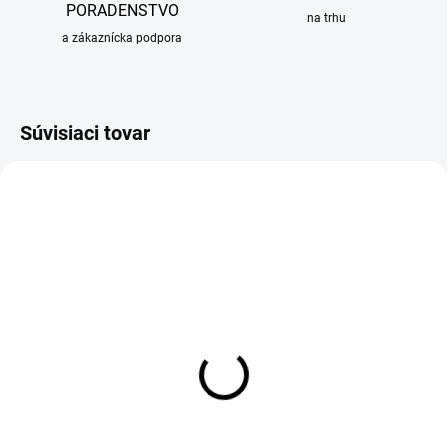
PORADENSTVO
na trhu
a zákaznícka podpora
Súvisiaci tovar
OBVYKLE 6-10 DNÍ
OBVYKLE 6-10 DNÍ
Prípravná doska Sinks pre
Prídavný odkvapkávač pre
drezy, 415x178mm, bambus
drezy Sinks, čierny plast
44,60 €
34,23 €
Detail
Detail