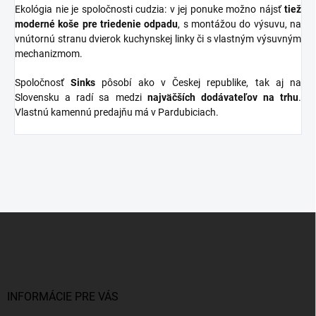
Ekológia nie je spoločnosti cudzia: v jej ponuke možno nájsť
tiež
moderné koše pre triedenie odpadu
, s montážou do výsuvu, na
vnútornú stranu dvierok kuchynskej linky či s vlastným výsuvným
mechanizmom.
Spoločnosť
Sinks
pôsobí ako v Českej republike, tak aj na
Slovensku a radí sa medzi
najväčších dodávateľov na trhu
.
Vlastnú kamennú predajňu má v Pardubiciach.
Z
á
p
ä
t
i
INFORMÁCIE PRE VÁS
e