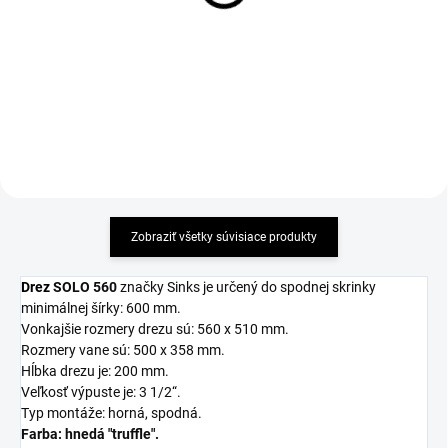
11,41 €
6,17 €
Detail
Detail
Zobraziť všetky súvisiace produkty
Drez
SOLO 560
značky Sinks je určený do spodnej skrinky
minimálnej šírky: 600 mm.
Vonkajšie rozmery drezu sú: 560 x 510 mm.
Rozmery vane sú: 500 x 358 mm.
Hĺbka drezu je: 200 mm.
Veľkosť výpuste je: 3 1/2“.
Typ montáže: horná, spodná.
Farba: hnedá "truffle".