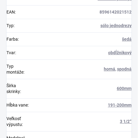
EAN
:
8596142021512
Typ
:
sólo jednodrezy
Farba
:
šedá
Tvar
:
obdĺžnikový
Typ
horná
,
spodná
montáže
:
Šírka
600mm
skrinky
:
Hĺbka vane
:
191-200mm
Veľkosť
3 1/2“
výpustu
:
Modelový