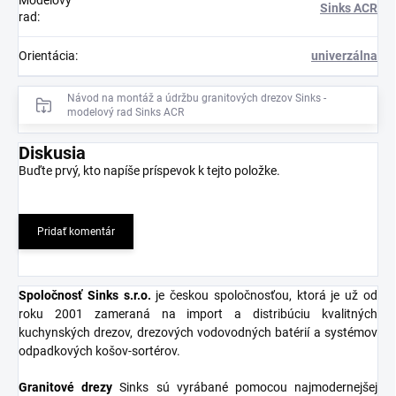
Sinks ACR
rad
:
Orientácia
:
univerzálna
Návod na montáž a údržbu granitových drezov Sinks -
modelový rad Sinks ACR
Diskusia
Buďte prvý, kto napíše príspevok k tejto položke.
Pridať komentár
Spoločnosť Sinks s.r.o
.
je českou spoločnosťou, ktorá je už od
roku 2001 zameraná na import a distribúciu kvalitných
kuchynských drezov, drezových vodovodných batérií a systémov
odpadkových košov-sortérov.
Granitové
drezy
Sinks sú vyrábané pomocou najmodernejšej