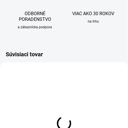
ODBORNÉ
VIAC AKO 30 ROKOV
PORADENSTVO
na trhu
a zákaznícka podpora
Súvisiaci tovar
SKLADOM
OBVYKLE 6-10 DNÍ
Impregnácia pre granitové
Čistiaca pasta Sinks pre
drezy Sinks
drezy