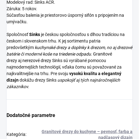
Modelový rad: Sinks ACR.
Záruka: 5 rokov.
Súčasťou balenia je priestorovo úsporný
sifón
s pripojením na
umývačku.
Spoločnosť
Sinks
je českou spoločnosťou s dlhou tradíciou na
českom i slovenskom trhu. K jej sortimentu patria
predovšetkým
kuchynské drezy
a
doplnky k drezom,
no aj
drezové
batérie
či moderné
koše na triedenie odpadu.
Granitové
drezy
aj
nerezové drezy
Sinks sú vyrábané pomocou
najmodernejších technológií, vďaka čomu sú považované za
najkvalitnejšie na trhu. Pre svoju
vysokú kvalitu a elegantný
dizajn
dokážu drezy Sinks
uspokojiť aj tých najnáročnejších
zákazníkov.
Dodatočné parametre
Granitové drezy do kuchyne – pevnosť, farba a
Kategória
:
nadčasový dizajn