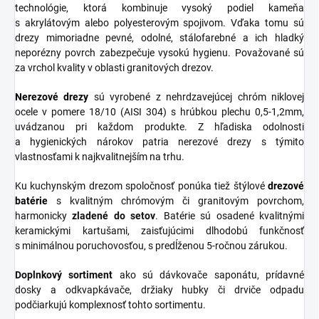
technológie, ktorá kombinuje vysoký podiel kameňa
s akrylátovým alebo polyesterovým spojivom. Vďaka tomu sú
drezy mimoriadne pevné, odolné, stálofarebné a ich hladký
neporézny povrch zabezpečuje vysokú hygienu. Považované sú
za vrchol kvality v oblasti granitových drezov.
Nerezové
drezy
sú vyrobené z nehrdzavejúcej chróm niklovej
ocele v pomere 18/10 (AISI 304) s hrúbkou plechu 0,5-1,2mm,
uvádzanou pri každom produkte. Z hľadiska odolnosti
a hygienických nárokov patria nerezové drezy s týmito
vlastnosťami k najkvalitnejším na trhu.
Ku kuchynským drezom spoločnosť ponúka tiež štýlové
drezové
batérie
s kvalitným chrómovým či granitovým povrchom,
harmonicky
zladené do
setov
. Batérie sú osadené kvalitnými
keramickými kartušami, zaisťujúcimi dlhodobú funkčnosť
s minimálnou poruchovosťou, s predĺženou 5-ročnou zárukou.
Doplnkový sortiment
ako sú dávkovače saponátu, prídavné
dosky a odkvapkávače, držiaky hubky či drviče odpadu
podčiarkujú komplexnosť tohto sortimentu.