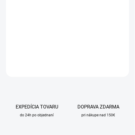
DORUČIŤ DO:
24.8.2026
MOŽNOSTI
DORUČENIA
−
+
Pridať do košíka
DETAILNÉ INFORMÁCIE
OPÝTAŤ SA
STRÁŽIŤ
EXPEDÍCIA TOVARU
DOPRAVA ZDARMA
do 24h po objednaní
pri nákupe nad 150€