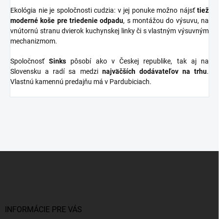
Ekológia nie je spoločnosti cudzia: v jej ponuke možno nájsť
tiež
moderné koše pre triedenie odpadu
, s montážou do výsuvu, na
vnútornú stranu dvierok kuchynskej linky či s vlastným výsuvným
mechanizmom.
Spoločnosť
Sinks
pôsobí ako v Českej republike, tak aj na
Slovensku a radí sa medzi
najväčších dodávateľov na trhu
.
Vlastnú kamennú predajňu má v Pardubiciach.
Z
á
p
ä
t
i
INFORMÁCIE PRE VÁS