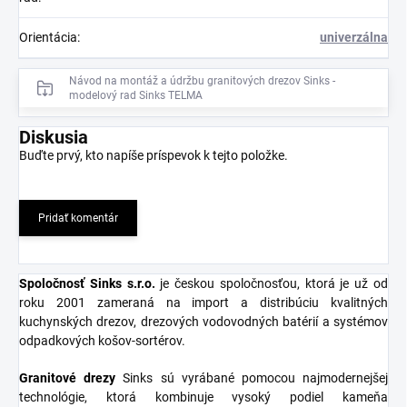
Orientácia
:
univerzálna
Návod na montáž a údržbu granitových drezov Sinks -
modelový rad Sinks TELMA
Diskusia
Buďte prvý, kto napíše príspevok k tejto položke.
Pridať komentár
Spoločnosť Sinks s.r.o
.
je českou spoločnosťou, ktorá je už od
roku 2001 zameraná na import a distribúciu kvalitných
kuchynských drezov, drezových vodovodných batérií a systémov
odpadkových košov-sortérov.
Granitové
drezy
Sinks sú vyrábané pomocou najmodernejšej
technológie, ktorá kombinuje vysoký podiel kameňa