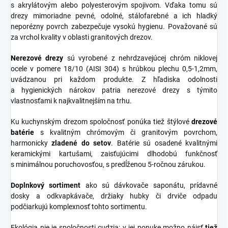
s akrylátovým alebo polyesterovým spojivom. Vďaka tomu sú
drezy mimoriadne pevné, odolné, stálofarebné a ich hladký
neporézny povrch zabezpečuje vysokú hygienu. Považované sú
za vrchol kvality v oblasti granitových drezov.
Nerezové
drezy
sú vyrobené z nehrdzavejúcej chróm niklovej
ocele v pomere 18/10 (AISI 304) s hrúbkou plechu 0,5-1,2mm,
uvádzanou pri každom produkte. Z hľadiska odolnosti
a hygienických nárokov patria nerezové drezy s týmito
vlastnosťami k najkvalitnejším na trhu.
Ku kuchynským drezom spoločnosť ponúka tiež štýlové
drezové
batérie
s kvalitným chrómovým či granitovým povrchom,
harmonicky
zladené do
setov
. Batérie sú osadené kvalitnými
keramickými kartušami, zaisťujúcimi dlhodobú funkčnosť
s minimálnou poruchovosťou, s predĺženou 5-ročnou zárukou.
Doplnkový sortiment
ako sú dávkovače saponátu, prídavné
dosky a odkvapkávače, držiaky hubky či drviče odpadu
podčiarkujú komplexnosť tohto sortimentu.
Ekológia nie je spoločnosti cudzia: v jej ponuke možno nájsť
tiež