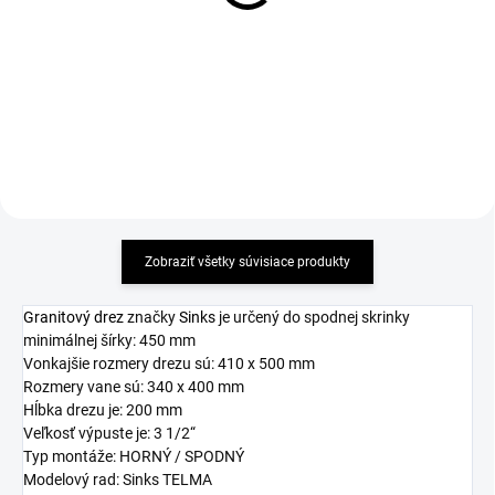
11,41 €
99,84 €
Detail
Detail
Zobraziť všetky súvisiace produkty
Granitový drez
značky
Sinks
je určený do spodnej skrinky
minimálnej šírky: 450 mm
Vonkajšie rozmery drezu sú: 410 x 500 mm
Rozmery vane sú: 340 x 400 mm
Hĺbka drezu je: 200 mm
Veľkosť výpuste je: 3 1/2“
Typ montáže: HORNÝ / SPODNÝ
Modelový rad: Sinks TELMA