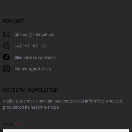
KONTAKT
obchod
@
intercom.sk
+421 911 891 181
Sledujte náš Facebook
intercom_bratislava
ODOBERAŤ NEWSLETTER
Vložte svoj e-mail a my Vám budeme zasielať informácie o nových
produktoch na našom e-shope.
EMAIL