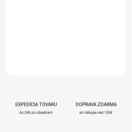
DORUČIŤ DO:
21.8.2026
MOŽNOSTI
DORUČENIA
−
+
Pridať do košíka
DETAILNÉ INFORMÁCIE
OPÝTAŤ SA
STRÁŽIŤ
EXPEDÍCIA TOVARU
DOPRAVA ZDARMA
do 24h po objednaní
pri nákupe nad 150€