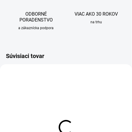
ODBORNÉ
VIAC AKO 30 ROKOV
PORADENSTVO
na trhu
a zákaznícka podpora
Súvisiaci tovar
SKLADOM
OBVYKLE 6-10 DNÍ
Impregnácia pre granitové
Drezová batéria granitová
drezy Sinks
Sinks VITALIA Granblack