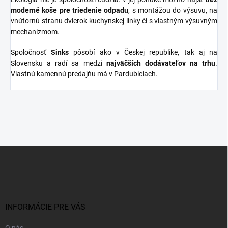
moderné koše pre triedenie odpadu
, s montážou do výsuvu, na
vnútornú stranu dvierok kuchynskej linky či s vlastným výsuvným
mechanizmom.
Spoločnosť
Sinks
pôsobí ako v Českej republike, tak aj na
Slovensku a radí sa medzi
najväčších dodávateľov na trhu
.
Vlastnú kamennú predajňu má v Pardubiciach.
Z
á
p
ä
t
i
INFORMÁCIE PRE VÁS
e
O nás