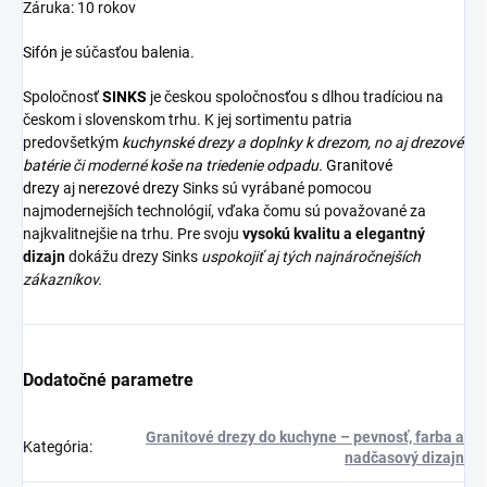
Záruka: 10 rokov
Sifón
je súčasťou balenia.
Spoločnosť
SINKS
je českou spoločnosťou s dlhou tradíciou na
českom i slovenskom trhu. K jej sortimentu patria
predovšetkým
kuchynské drezy
a
doplnky k drezom,
no aj
drezové
batérie
či moderné
koše na triedenie odpadu.
Granitové
drezy
aj
nerezové drezy
Sinks sú vyrábané pomocou
najmodernejších technológií, vďaka čomu sú považované za
najkvalitnejšie na trhu. Pre svoju
vysokú kvalitu a elegantný
dizajn
dokážu drezy Sinks
uspokojiť aj tých najnáročnejších
zákazníkov.
Dodatočné parametre
Granitové drezy do kuchyne – pevnosť, farba a
Kategória
:
nadčasový dizajn