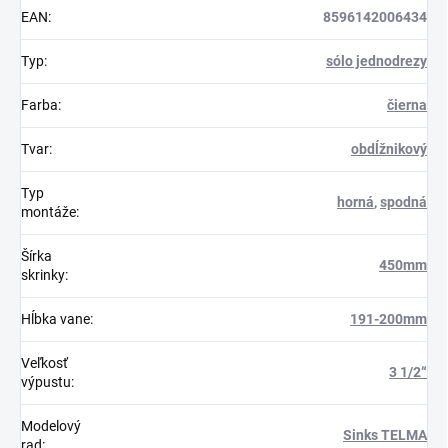
EAN
:
8596142006434
Typ
:
sólo jednodrezy
Farba
:
čierna
Tvar
:
obdĺžnikový
Typ
horná
,
spodná
montáže
:
Šírka
450mm
skrinky
:
Hĺbka vane
:
191-200mm
Veľkosť
3 1/2“
výpustu
:
Modelový
Sinks TELMA
rad
: