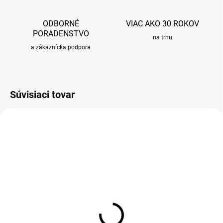
ODBORNÉ
VIAC AKO 30 ROKOV
PORADENSTVO
na trhu
a zákaznícka podpora
Súvisiaci tovar
OBVYKLE 6-10 DNÍ
SKLADOM
Granitový drez Sinks BEST
Impregnácia pre granitové
780 Titanium + drezová
drezy Sinks