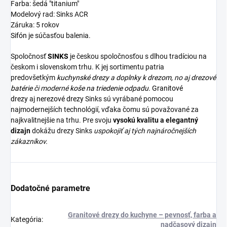
Farba: šedá "titanium"
Modelový rad: Sinks ACR
Záruka: 5 rokov
Sifón
je súčasťou balenia.
Spoločnosť
SINKS
je českou spoločnosťou s dlhou tradíciou na
českom i slovenskom trhu. K jej sortimentu patria
predovšetkým
kuchynské drezy
a
doplnky k drezom,
no aj
drezové
batérie
či moderné
koše na triedenie odpadu.
Granitové
drezy
aj
nerezové drezy
Sinks sú vyrábané pomocou
najmodernejších technológií, vďaka čomu sú považované za
najkvalitnejšie na trhu. Pre svoju
vysokú kvalitu a elegantný
dizajn
dokážu drezy Sinks
uspokojiť aj tých najnáročnejších
zákazníkov.
Dodatočné parametre
Granitové drezy do kuchyne – pevnosť, farba a
Kategória
:
nadčasový dizajn