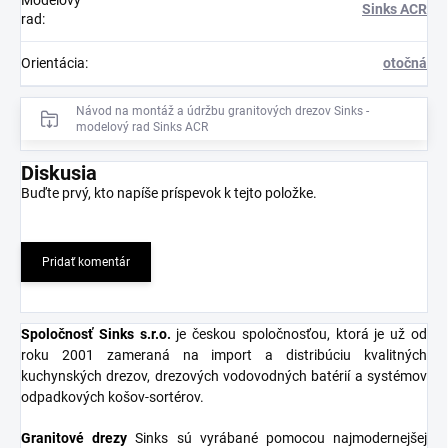
Sinks ACR
rad
:
Orientácia
:
otočná
Návod na montáž a údržbu granitových drezov Sinks -
modelový rad Sinks ACR
Diskusia
Buďte prvý, kto napíše príspevok k tejto položke.
Pridať komentár
Spoločnosť Sinks s.r.o
.
je českou spoločnosťou, ktorá je už od
roku 2001 zameraná na import a distribúciu kvalitných
kuchynských drezov, drezových vodovodných batérií a systémov
odpadkových košov-sortérov.
Granitové
drezy
Sinks sú vyrábané pomocou najmodernejšej