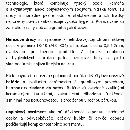
technológie, ktorá kombinuje vysoký podiel kameňa
s akrylátovým alebo polyesterovým spojivom. Vďaka tomu sú
drezy mimoriadne pevné, odolné, stálofarebné a ich hladký
neporézny povrch zabezpečuje vysokú hygienu. Považované sú
za vrchol kvality v oblasti granitových drezov.
Nerezové
drezy
sú vyrobené z nehrdzavejúcej chróm niklovej
ocele v pomere 18/10 (AISI 304) s hrúbkou plechu 0,5-1,2mm,
uvádzanou pri každom produkte. Z hľadiska odolnosti
a hygienických nárokov patria nerezové drezy s týmito
vlastnosťami k najkvalitnejším na trhu.
Ku kuchynským drezom spoločnosť ponúka tiež štýlové
drezové
batérie
s kvalitným chrómovým či granitovým povrchom,
harmonicky
zladené do
setov
. Batérie sú osadené kvalitnými
keramickými kartušami, zaisťujúcimi dlhodobú funkčnosť
s minimálnou poruchovosťou, s predĺženou 5-ročnou zárukou.
Doplnkový sortiment
ako sú dávkovače saponátu, prídavné
dosky a odkvapkávače, držiaky hubky či drviče odpadu
podčiarkujú komplexnosť tohto sortimentu.