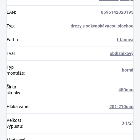
EAN
:
8596142020195
Typ
:
drezy s odkvapkávacou plochou
Farba
:
titánová
Tvar
:
obdĺžnikový
Typ
horná
montáže
:
Šírka
450mm
skrinky
:
Hĺbka vane
:
201-210mm
Veľkosť
3 1/2“
výpustu
:
Modelový