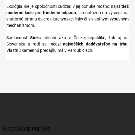
Ekológia nie je spoločnosti cudzia: v jej ponuke možno nájsť
tiež
moderné koše pre triedenie odpadu
, s montážou do výsuvu, na
vnútornú stranu dvierok kuchynskej linky či s vlastným výsuvným
mechanizmom.
Spoločnosť
Sinks
pôsobí ako v Českej republike, tak aj na
Slovensku a radí sa medzi
najväčších dodávateľov na trhu
.
Vlastnú kamennú predajňu má v Pardubiciach.
Z
á
p
ä
t
i
INFORMÁCIE PRE VÁS