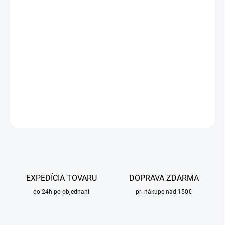
DORUČIŤ DO:
21.8.2026
MOŽNOSTI
DORUČENIA
−
+
Pridať do košíka
DETAILNÉ INFORMÁCIE
OPÝTAŤ SA
STRÁŽIŤ
EXPEDÍCIA TOVARU
DOPRAVA ZDARMA
do 24h po objednaní
pri nákupe nad 150€