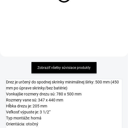
batéria VITALIA GR
11,41 €
262,06 €
Detail
Detail
Zobraziť všetky súvisiace produkty
Drez je určený do spodnej skrinky minimálnej šírky: 500 mm (450
mm po úprave skrinky/bez batérie)
Vonkajšie rozmery drezu sú: 780 x 500 mm
Rozmery vane sú: 347 x 440 mm
Hĺbka drezu je: 205 mm
Veľkosť výpuste je: 3 1/2“
Typ montáže: horná
Orientácia: otočný