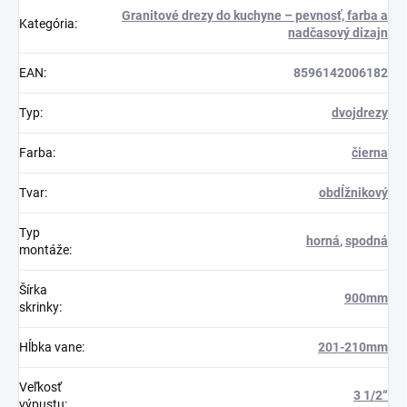
Granitové drezy do kuchyne – pevnosť, farba a
Kategória
:
nadčasový dizajn
EAN
:
8596142006182
Typ
:
dvojdrezy
Farba
:
čierna
Tvar
:
obdĺžnikový
Typ
horná
,
spodná
montáže
:
Šírka
900mm
skrinky
:
Hĺbka vane
:
201-210mm
Veľkosť
3 1/2“
výpustu
: