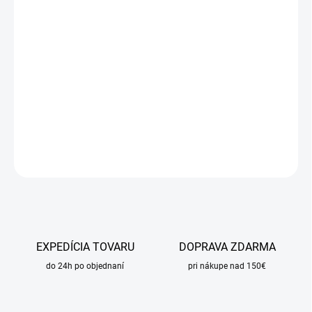
DORUČIŤ DO:
24.8.2026
MOŽNOSTI
DORUČENIA
−
+
Pridať do košíka
DETAILNÉ INFORMÁCIE
OPÝTAŤ SA
STRÁŽIŤ
EXPEDÍCIA TOVARU
DOPRAVA ZDARMA
do 24h po objednaní
pri nákupe nad 150€