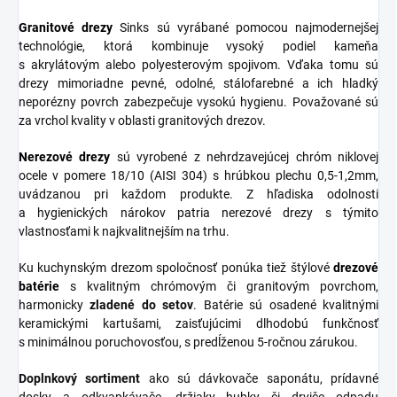
Granitové
drezy
Sinks sú vyrábané pomocou najmodernejšej
technológie, ktorá kombinuje vysoký podiel kameňa
s akrylátovým alebo polyesterovým spojivom. Vďaka tomu sú
drezy mimoriadne pevné, odolné, stálofarebné a ich hladký
neporézny povrch zabezpečuje vysokú hygienu. Považované sú
za vrchol kvality v oblasti granitových drezov.
Nerezové
drezy
sú vyrobené z nehrdzavejúcej chróm niklovej
ocele v pomere 18/10 (AISI 304) s hrúbkou plechu 0,5-1,2mm,
uvádzanou pri každom produkte. Z hľadiska odolnosti
a hygienických nárokov patria nerezové drezy s týmito
vlastnosťami k najkvalitnejším na trhu.
Ku kuchynským drezom spoločnosť ponúka tiež štýlové
drezové
batérie
s kvalitným chrómovým či granitovým povrchom,
harmonicky
zladené do
setov
. Batérie sú osadené kvalitnými
keramickými kartušami, zaisťujúcimi dlhodobú funkčnosť
s minimálnou poruchovosťou, s predĺženou 5-ročnou zárukou.
Doplnkový sortiment
ako sú dávkovače saponátu, prídavné
dosky a odkvapkávače, držiaky hubky či drviče odpadu