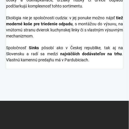
podčiarkujú komplexnosť tohto sortimentu.
Ekológia nie je spoločnosti cudzia: v jej ponuke možno nájsť
tiež
moderné koše pre triedenie odpadu
, s montážou do výsuvu, na
vnútornú stranu dvierok kuchynskej linky či s vlastným výsuvným
mechanizmom.
Spoločnosť
Sinks
pôsobí ako v Českej republike, tak aj na
Slovensku a radí sa medzi
najväčších dodávateľov na trhu
.
Vlastnú kamennú predajňu má v Pardubiciach.
Z
á
p
ä
t