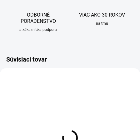
ODBORNÉ
VIAC AKO 30 ROKOV
PORADENSTVO
na trhu
a zákaznícka podpora
Súvisiaci tovar
OBVYKLE 6-10 DNÍ
SKLADOM
Čistiaca pasta Sinks pre
Impregnácia pre granitové
drezy
drezy Sinks