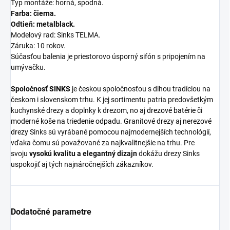
Typ montáže: horná, spodná.
Farba: čierna.
Odtieň: metalblack.
Modelový rad: Sinks TELMA.
Záruka: 10 rokov.
Súčasťou balenia je priestorovo úsporný
sifón
s pripojením na
umývačku.
Spoločnosť
SINKS
je českou spoločnosťou s dlhou tradíciou na
českom i slovenskom trhu. K jej sortimentu patria predovšetkým
kuchynské drezy a doplnky k drezom, no aj
drezové batérie
či
moderné
koše na triedenie odpadu
.
Granitové drezy
aj
nerezové
drezy
Sinks sú vyrábané pomocou najmodernejších technológií,
vďaka čomu sú považované za najkvalitnejšie na trhu. Pre
svoju
vysokú kvalitu a elegantný dizajn
dokážu drezy Sinks
uspokojiť aj tých najnáročnejších zákazníkov.
Dodatočné parametre