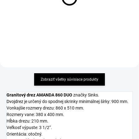
6,17 €
11,41 €
Detail
Detail
Zobraziť všetky súvisiace produkty
Granitový drez
AMANDA 860 DUO
značky Sinks.
Dvojdrez
je určený do spodnej skrinky minimálnej šírky: 900 mm.
Vonkajšie rozmery drezu: 860 x 510 mm.
Rozmery vane: 380 x 400 mm.
Hĺbka drezu: 210 mm.
Veľkosť výpuste: 3 1/2“.
Orientácia: otočný.