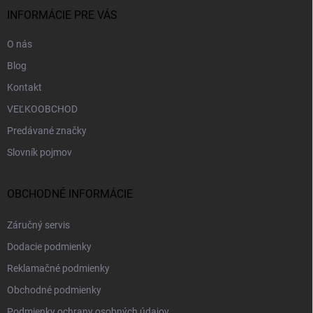
i
INFORMÁCIE PRE VÁS
e
O nás
Blog
Kontakt
VEĽKOOBCHOD
Predávané značky
Slovník pojmov
OBCHODNÉ INFORMÁCIE
Záručný servis
Dodacie podmienky
Reklamačné podmienky
Obchodné podmienky
Podmienky ochrany osobných údajov