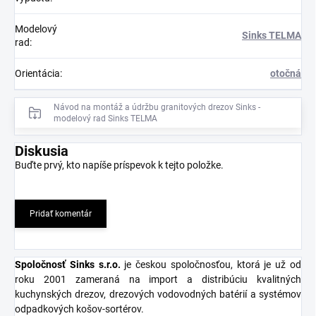
Modelový
Sinks TELMA
rad
:
Orientácia
:
otočná
Návod na montáž a údržbu granitových drezov Sinks -
modelový rad Sinks TELMA
Diskusia
Buďte prvý, kto napíše príspevok k tejto položke.
Pridať komentár
Spoločnosť Sinks s.r.o
.
je českou spoločnosťou, ktorá je už od
roku 2001 zameraná na import a distribúciu kvalitných
kuchynských drezov, drezových vodovodných batérií a systémov
odpadkových košov-sortérov.