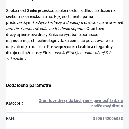
Spoločnosť
Sinks
je českou spoločnosťou s dlhou tradíciou na
českom i slovenskom trhu. K jej sortimentu patria
predovšetkým
kuchynské drezy
a
doplnky k drezom,
no aj
drezové
batérie
či moderné
koše na triedenie odpadu.
Granitové
drezy
aj
nerezové drezy
Sinks sú vyrábané pomocou
najmodernejších technológií, vďaka čomu sú považované za
najkvalitnejšie na trhu. Pre svoju
vysokú kvalitu a elegantný
dizajn
dokážu drezy Sinks
uspokojiť aj tých najnáročnejších
zákazníkov.
Dodatočné parametre
Granitové drezy do kuchyne – pevnosť, farba a
Kategória
:
nadčasový dizajn
EAN
:
8596142006038