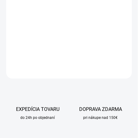
DORUČIŤ DO:
24.8.2026
MOŽNOSTI
DORUČENIA
−
+
Pridať do košíka
DETAILNÉ INFORMÁCIE
OPÝTAŤ SA
STRÁŽIŤ
EXPEDÍCIA TOVARU
DOPRAVA ZDARMA
do 24h po objednaní
pri nákupe nad 150€