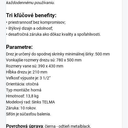
každodennému používaniu.
Tri kľúčové benefity:
• priestrannosť bez kompromisov;
• štýlový dizajn a odolnosť;
• desaťročná záruka ako dôkaz kvality a spoľahlivosti.
Parametre:
Drez je určený do spodnej skrinky minimálnej šírky: 500 mm
Vonkajšie rozmery drezu sú: 780 x 500 mm
Rozmery vane sú: 390 x 430 mm
Hĺbka drezu je: 210 mm
Veľkosť výpuste je: 3 1/2“
Orientácia: otočná
Typ montáže: horná
Hmotnosť: 13,8 kg
Modelový rad: Sinks TELMA
Záruka: 10 rokov.
Sifón
je súčasťou balenia.
Povrchová úprava
:
čierna - odtieň metalblack.