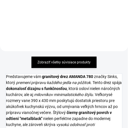
11,41 €
99,84 €
Detail
Detail
Zobraziť všetky súvisiace produkty
Predstavujeme vám
granitový drez
AMANDA 780
značky Sinks,
ktorý
premení prípravu každého jedla na pôžitok
. Tento
drez
spája
dokonalosť dizajnu s funkčnosťou
, ktorá osloví nielen náročných
kuchárov, ale aj
milovníkov minimalistického štýlu
.
Veľkorysé
rozmery vane 390 x 430 mm poskytujú dostatok priestoru pre
akúkoľvek kuchynskú výzvu, od umývania veľkých hrncov až po
prípravu vianočnej večere. Š
týlový
čierny granitový povrch v
odtieni "metalblack"
nielen perfektne zapadne do modernej
kuchyne, ale zároveň skrýva
vysokú odolnosť proti