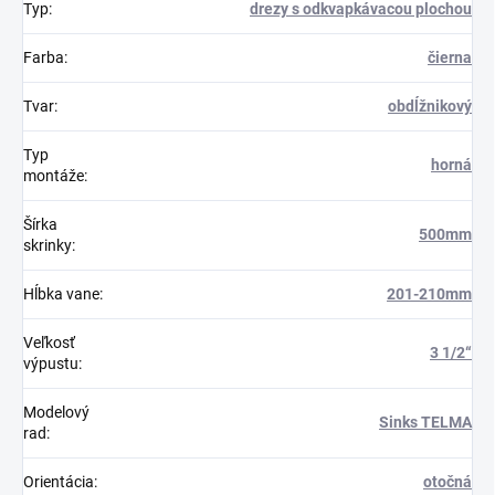
Typ
:
drezy s odkvapkávacou plochou
Farba
:
čierna
Tvar
:
obdĺžnikový
Typ
horná
montáže
:
Šírka
500mm
skrinky
:
Hĺbka vane
:
201-210mm
Veľkosť
3 1/2“
výpustu
:
Modelový
Sinks TELMA
rad
:
Orientácia
:
otočná