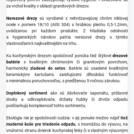
za vrchol kvality v oblasti granitových drezov.
Nerezové
drezy
sú vyrobené z nehrdzavejúcej chróm niklovej
ocele v pomere 18/10 (AISI 304) s hrúbkou plechu 0,5-1,2mm,
uvádzanou pri každom produkte. Z hľadiska odolnosti
a hygienických nárokov patria nerezové drezy s týmito
vlastnosťami k najkvalitnejším na trhu.
Ku kuchynským drezom spoločnosť ponúka tiež štýlové
drezové
batérie
s kvalitným chrómovým či granitovým povrchom,
harmonicky
zladené do
setov
. Batérie sú osadené kvalitnými
keramickými kartušami, zaisťujúcimi dlhodobú funkčnosť
s minimálnou poruchovosťou, s predĺženou 5-ročnou zárukou.
Doplnkový sortiment
ako sú dávkovače saponátu, prídavné
dosky a odkvapkávače, držiaky hubky či drviče odpadu
podčiarkujú komplexnosť tohto sortimentu.
Ekológia nie je spoločnosti cudzia: v jej ponuke možno nájsť
tiež
moderné koše pre triedenie odpadu
, s montážou do výsuvu, na
vnútornú stranu dvierok kuchynskej linky či s vlastným výsuvným