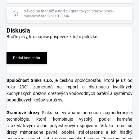
Návod na montáž a údržbu granitových drezov Sinks -
modelový rad Sinks TELMA
Diskusia
Buďte prvý, kto napíše príspevok k tejto položke.
Pridať komentár
Spoločnosť Sinks s.r.o
.
je českou spoločnosťou, ktorá je už od
roku 2001 zameraná na import a distribúciu kvalitných
kuchynských drezov, drezových vodovodných batérií a systémov
odpadkových košov-sortérov.
Granitové
drezy
Sinks sú vyrábané pomocou najmodernejšej
technológie, ktorá kombinuje vysoký podiel kameňa
s akrylátovým alebo polyesterovým spojivom. Vďaka tomu sú
drezy mimoriadne pevné, odolné, stálofarebné a ich hladký
neporézny povrch zabezpečuje vysokú hygienu. Považované sú