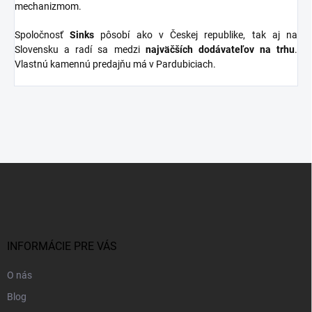
mechanizmom.
Spoločnosť
Sinks
pôsobí ako v Českej republike, tak aj na
Slovensku a radí sa medzi
najväčších dodávateľov na trhu
.
Vlastnú kamennú predajňu má v Pardubiciach.
Z
á
p
ä
t
i
INFORMÁCIE PRE VÁS
e
O nás
Blog