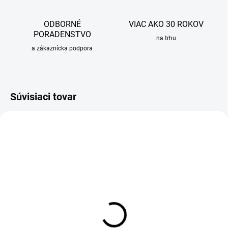
ODBORNÉ
VIAC AKO 30 ROKOV
PORADENSTVO
na trhu
a zákaznícka podpora
Súvisiaci tovar
SKLADOM
OBVYKLE 6-10 DNÍ
Impregnácia pre granitové
Prípravná doska Sinks pre
drezy Sinks
drezy, 520x300mm, drevo