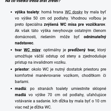
Na čo všetko treba brať zreteľ?
výška
toalety
: horná hrana
WC dosky
by mala byť
vo výške 50 cm od podlahy. Vhodnou voľbou je
preto špeciálna
zvýšená WC misa pre vozíčkarov
.
Ak však táto výška nevyhovuje ostatným členom
domácnosti, riešením môže byť
odnímateľný
nadstavec
.
tvar
WC
misy
: optimálny je
predĺžený
tvar,
ktorý
umožňuje väčší odstup od steny a zjednodušuje
prístup na invalidnom vozíku.
priestor
: okolo WC je nutný dostatok priestoru pre
komfortné manévrovanie vozíkom, chodítkom či
barlami.
madlá
: po stranách toalety umiestnite sklopné
madlá
vo výške 70 cm od podlahy, uľahčujúce
vstávanie a sadanie. Ich dĺžka by mala byť o 10 cm
viac než je dĺžka WC.