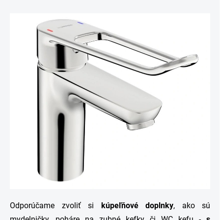
Odporúčame zvoliť si
kúpeľňové doplnky
, ako sú
mydelničky
,
poháre na zubné kefky
či
WC kefu
-
s