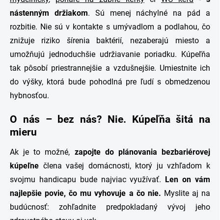
nástenným držiakom
. Sú menej náchylné na pád a
rozbitie. Nie sú v kontakte s umývadlom a podlahou, čo
znižuje riziko šírenia baktérií, nezaberajú miesto a
umožňujú jednoduchšie udržiavanie poriadku. Kúpeľňa
tak pôsobí priestrannejšie a vzdušnejšie. Umiestnite ich
do výšky, ktorá bude pohodlná pre ľudí s obmedzenou
hybnosťou.
O nás – bez nás? Nie. Kúpeľňa šitá na
mieru
Ak je to možné,
zapojte
do plánovania
bezbariérovej
kúpeľne
člena vašej domácnosti, ktorý ju vzhľadom k
svojmu handicapu bude najviac využívať.
Len on vám
najlepšie povie, čo mu vyhovuje a čo nie.
Myslite aj na
budúcnosť: zohľadnite predpokladaný vývoj jeho