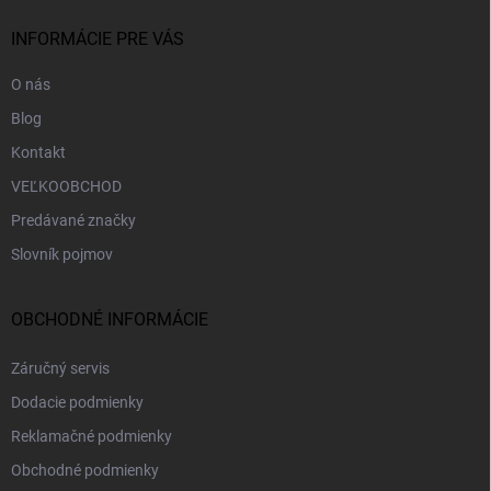
t
i
INFORMÁCIE PRE VÁS
e
O nás
Blog
Kontakt
VEĽKOOBCHOD
Predávané značky
Slovník pojmov
OBCHODNÉ INFORMÁCIE
Záručný servis
Dodacie podmienky
Reklamačné podmienky
Obchodné podmienky