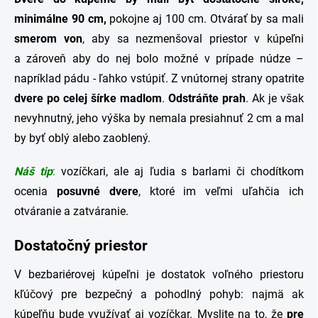
minimálne 90 cm,
pokojne aj 100 cm. Otvárať by sa mali
smerom von
, aby sa nezmenšoval priestor v kúpeľni
a zároveň aby do nej bolo možné v prípade núdze –
napríklad pádu - ľahko vstúpiť. Z vnútornej strany opatrite
dvere po celej šírke madlom
.
Odstráňte prah
. Ak je však
nevyhnutný, jeho výška by nemala presiahnuť 2 cm a mal
by byť oblý alebo zaoblený.
Náš tip
:
vozíčkari, ale aj ľudia s barlami či chodítkom
ocenia
posuvné
dvere
, ktoré im veľmi uľahčia ich
otváranie a zatváranie.
Dostatočný priestor
V bezbariérovej kúpeľni je dostatok voľného priestoru
kľúčový pre bezpečný a pohodlný pohyb: najmä ak
kúpeľňu bude využívať aj vozíčkar. Myslite na to, že
pre