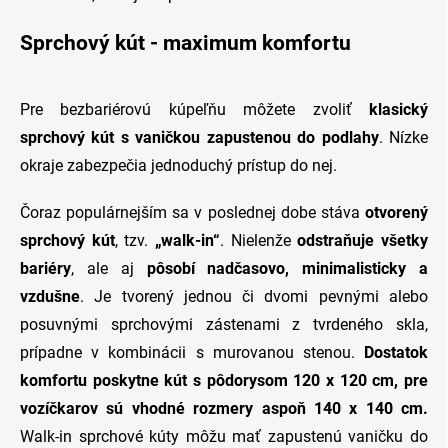
Sprchový kút - maximum komfortu
Pre bezbariérovú kúpeľňu môžete zvoliť
klasický
sprchový kút s vaničkou zapustenou do podlahy
. Nízke
okraje zabezpečia jednoduchý prístup do nej.
Čoraz populárnejším sa v poslednej dobe stáva
otvorený
sprchový kút
, tzv.
„walk-in“
. Nielenže
odstraňuje všetky
bariéry
, ale aj
pôsobí nadčasovo, minimalisticky a
vzdušne
. Je tvorený jednou či dvomi pevnými alebo
posuvnými sprchovými zástenami z tvrdeného skla,
prípadne v kombinácii s murovanou stenou.
Dostatok
komfortu poskytne kút s pôdorysom 120 x 120 cm, pre
vozíčkarov sú vhodné rozmery aspoň 140 x 140 cm.
Walk-in sprchové kúty môžu mať zapustenú vaničku do