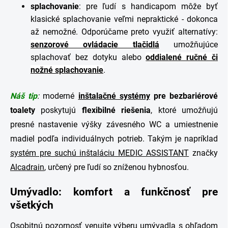
splachovanie
: pre ľudí s handicapom môže byť
klasické splachovanie veľmi nepraktické - dokonca
až nemožné. Odporúčame preto využiť alternatívy:
senzorové ovládacie tlačidlá
umožňujúce
splachovať bez dotyku alebo
oddialené ručné či
nožné splachovanie
.
Náš tip
:
moderné
inštalačné systémy
pre bezbariérové
toalety
poskytujú
flexibilné
riešenia
, ktoré umožňujú
presné nastavenie výšky závesného WC a umiestnenie
madiel podľa individuálnych potrieb. Takým je napríklad
systém pre suchú inštaláciu MEDIC ASSISTANT
značky
Alcadrain
, určený pre ľudí so zníženou hybnosťou.
Umývadlo: komfort a funkčnosť pre
všetkých
Osobitnú pozornosť venujte výberu umývadla s ohľadom