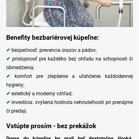
Benefity bezbariérovej kúpeľne:
✔
bezpečnosť: prevencia úrazov a pádov;
✔
prístupnosť pre každého bez ohľadu na schopnosti či
obmedzenia;
✔
komfort pre zlepšenie a uľahčenie každodennej
hygieny;
✔
estetický a moderný vzhľad;
✔
investícia: zvýšená hodnota nehnuteľnosti pri prenájme
či predaji.
Vstúpte prosím - bez prekážok
Dvere do kúpeľne by mali byť dostatočne široké,