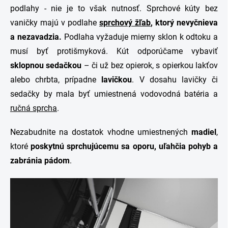
podlahy - nie je to však nutnosť. Sprchové kúty bez
vaničky majú v podlahe
sprchový žľab
, ktorý nevyčnieva
a nezavadzia.
Podlaha vyžaduje mierny sklon k odtoku a
musí byť protišmyková. Kút odporúčame vybaviť
sklopnou
sedačkou
– či už bez opierok, s opierkou lakťov
alebo chrbta, prípadne
lavičkou
. V dosahu lavičky či
sedačky by mala byť umiestnená vodovodná batéria a
ručná sprcha
.
Nezabudnite na dostatok vhodne umiestnených
madiel
,
ktoré
poskytnú sprchujúcemu sa
oporu, uľahčia pohyb a
zabránia pádom
.