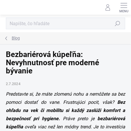
Prejsť
na
obsah
Hľadať
Blog
Bezbariérová kúpeľňa:
Nevyhnutnosť pre moderné
bývanie
2.7.2024
Predstavte si, že máte zlomenú nohu a nemôžete sa bez
pomoci dostať do vane. Frustrujúci pocit, však?
Bez
ohľadu na vek či mobilitu si každý zaslúži komfort a
bezpečnosť pri hygiene.
Práve preto je
bezbariérová
kúpeľňa
oveľa viac než len módny trend. Je to investícia