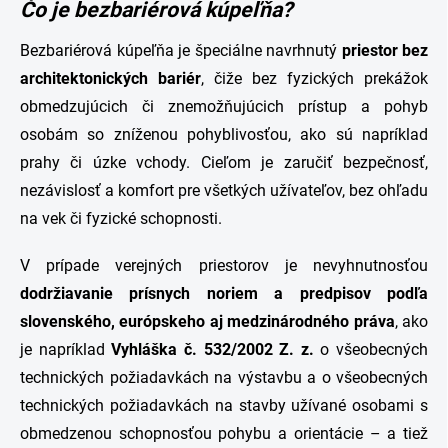
Čo je bezbariérová kúpeľňa?
Bezbariérová kúpeľňa je špeciálne navrhnutý
priestor bez
architektonických bariér
, čiže bez fyzických prekážok
obmedzujúcich či znemožňujúcich prístup a pohyb
osobám so zníženou pohyblivosťou, ako sú napríklad
prahy či úzke vchody. Cieľom je zaručiť bezpečnosť,
nezávislosť a komfort pre všetkých užívateľov, bez ohľadu
na vek či fyzické schopnosti.
V prípade verejných priestorov je nevyhnutnosťou
dodržiavanie prísnych noriem a predpisov podľa
slovenského, európskeho aj medzinárodného práva
, ako
je napríklad
Vyhláška č. 532/2002 Z. z.
o všeobecných
technických požiadavkách na výstavbu a o všeobecných
technických požiadavkách na stavby užívané osobami s
obmedzenou schopnosťou pohybu a orientácie – a tiež