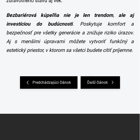
zdravotného stavu aj vek.
Bezbariérová kúpeľňa nie je len trendom
,
ale aj
investíciou do budúcnosti
. Poskytuje komfort a
bezpečnosť pre všetky generácie a znižuje riziko úrazov.
Aj s menšími úpravami môžete vytvoriť funkčný a
estetický priestor, v ktorom sa všetci budete cítiť príjemne.
Predchádzajúci článok
Ďalší článok
Z
á
p
ä