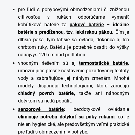
pre ľudí s pohybovými obmedzeniami či zníženou
citlivosťou v rukách odporúčame vymeniť
kohútikové batérie za
pákové batérie
–
ideálne
batérie s predĺženou, tzv. lekárskou pákou
.
Čím je
dlhšia páka, tým ľahšie sa ovláda, dokonca aj len
chrbtom ruky. Batériu je potrebné osadiť do výšky
nanajvýš 120 cm nad podlahou.
vhodným riešením sú aj
termostatické
batérie
,
umožňujúce presné nastavenie požadovanej teploty
vody a zabraňujúce jej náhlym zmenám. Mnohé
modely disponujú technológiami, ktoré zaručujú
chladný povrch batérie,
takže ani náhodným
dotykom sa nedá popáliť.
senzorové batérie
:
bezdotykové ovládanie
eliminuje potrebu dotýkať sa páky rukami
, čo je
nielen hygienické, ale predovšetkým veľmi praktické
pre ľudí s obmedzením v pohybe.