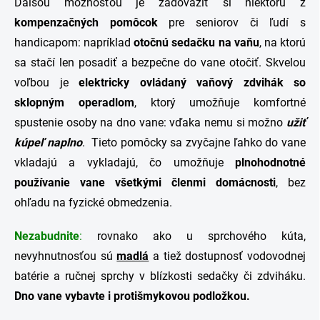
Ďalšou možnosťou je zadovážiť si niektorú z
kompenzačných pomôcok
pre seniorov či ľudí s
handicapom: napríklad
otočnú sedačku na vaňu
, na ktorú
sa stačí len posadiť a bezpečne do vane otočiť. Skvelou
voľbou je
elektricky ovládaný vaňový zdvihák so
sklopným operadlom
, ktorý umožňuje komfortné
spustenie osoby na dno vane: vďaka nemu si možno
užiť
kúpeľ naplno
. Tieto pomôcky sa zvyčajne ľahko do vane
vkladajú a vykladajú, čo umožňuje
plnohodnotné
používanie vane všetkými členmi domácnosti
, bez
ohľadu na fyzické obmedzenia.
Nezabudnite
:
rovnako ako u sprchového kúta,
nevyhnutnosťou sú
madlá
a tiež dostupnosť vodovodnej
batérie a ručnej sprchy v blízkosti sedačky či zdviháku.
Dno vane vybavte i protišmykovou podložkou.