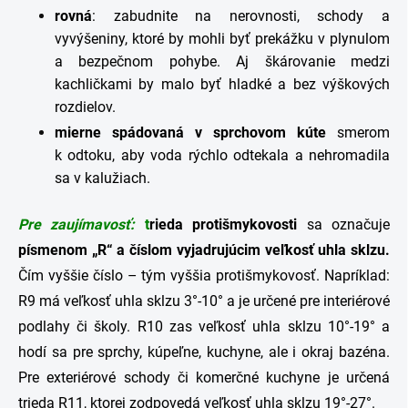
rovná
: zabudnite na nerovnosti, schody a
vyvýšeniny, ktoré by mohli byť prekážku v plynulom
a bezpečnom pohybe. Aj škárovanie medzi
kachličkami by malo byť hladké a bez výškových
rozdielov.
mierne spádovaná v sprchovom kúte
smerom
k odtoku, aby voda rýchlo odtekala a nehromadila
sa v kalužiach.
Pre zaujímavosť:
t
rieda protišmykovosti
sa označuje
písmenom „R“ a číslom vyjadrujúcim veľkosť uhla sklzu.
Čím vyššie číslo – tým vyššia protišmykovosť. Napríklad:
R9 má veľkosť uhla sklzu 3°-10° a je určené pre interiérové
podlahy či školy. R10 zas veľkosť uhla sklzu 10°-19° a
hodí sa pre sprchy, kúpeľne, kuchyne, ale i okraj bazéna.
Pre exteriérové schody či komerčné kuchyne je určená
trieda R11, ktorej zodpovedá veľkosť uhla sklzu 19°-27°.