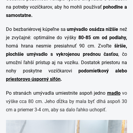
na potreby vozíčkarov, aby ho mohli používať
pohodlne a
samostatne.
Do bezbariérovej kúpeľne sa
umývadlo osádza nižšie
než
je zvyčajné: optimálne do výšky
80-85 cm
od podlahy,
horná hrana nesmie presiahnuť 90 cm. Zvoľte
širšie,
plochšie umývadlo s vykrojenou prednou časťou
, čo
umožní ľahší prístup aj na vozíku. Dostatok priestoru na
nohy poskytne vozíčkarovi
podomietkový alebo
priestorovo úsporný sifón
.
Po stranách umývadla umiestnite aspoň jedno
madlo
vo
výške cca 80 cm. Jeho dĺžka by mala byť dlhá aspoň 30
cm a priemer 3-4 cm, aby sa dalo ľahko uchopiť.