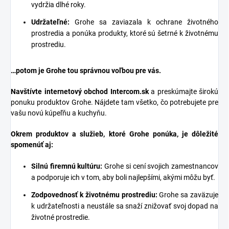
vydržia dlhé roky.
Udržateľné:
Grohe sa zaviazala k ochrane životného
prostredia a ponúka produkty, ktoré sú šetrné k životnému
prostrediu.
…potom je Grohe tou správnou voľbou pre vás.
Navštívte internetový obchod
Intercom.sk
a preskúmajte širokú
ponuku produktov Grohe. Nájdete tam všetko, čo potrebujete pre
vašu novú kúpeľňu a kuchyňu.
Okrem produktov a služieb, ktoré Grohe ponúka, je dôležité
spomenúť aj:
Silnú firemnú kultúru:
Grohe si cení svojich zamestnancov
a podporuje ich v tom, aby boli najlepšími, akými môžu byť.
Zodpovednosť k životnému prostrediu:
Grohe sa zaväzuje
k udržateľnosti a neustále sa snaží znižovať svoj dopad na
životné prostredie.