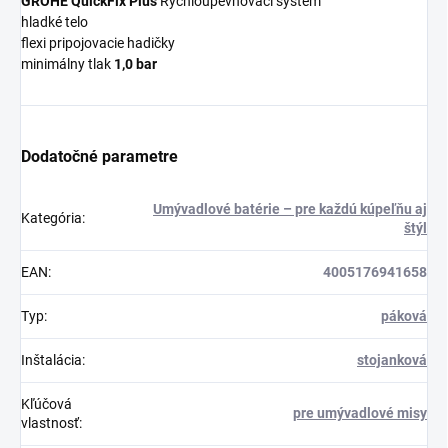
GROHE QuickFix Plus
Rýchloupevňovací systém
hladké telo
flexi pripojovacie hadičky
minimálny tlak
1,0 bar
Dodatočné parametre
Umývadlové batérie – pre každú kúpeľňu aj
Kategória
:
štýl
EAN
:
4005176941658
Typ
:
páková
Inštalácia
:
stojanková
Kľúčová
pre umývadlové misy
vlastnosť
: