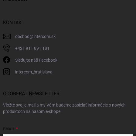
KONTAKT
obchod
@
intercom.sk
+421 911 891 181
Sledujte náš Facebook
intercom_bratislava
ODOBERAŤ NEWSLETTER
Vložte svoj e-mail a my Vám budeme zasielať informácie o nových
produktoch na našom e-shope.
EMAIL