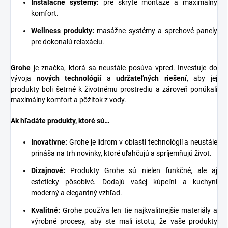
Inštalačné systémy
:
pre skryté montáže a maximálny
komfort.
Wellness produkty:
masážne systémy a sprchové panely
pre dokonalú relaxáciu.
Grohe
je značka, ktorá sa neustále posúva vpred. Investuje do
vývoja
nových technológií
a
udržateľných riešení
, aby jej
produkty boli šetrné k životnému prostrediu a zároveň ponúkali
maximálny komfort a pôžitok z vody.
Ak hľadáte produkty, ktoré sú…
Inovatívne:
Grohe je lídrom v oblasti technológií a neustále
prináša na trh novinky, ktoré uľahčujú a spríjemňujú život.
Dizajnové:
Produkty Grohe sú nielen funkčné, ale aj
esteticky pôsobivé. Dodajú vašej kúpeľni a kuchyni
moderný a elegantný vzhľad.
Kvalitné:
Grohe používa len tie najkvalitnejšie materiály a
výrobné procesy, aby ste mali istotu, že vaše produkty