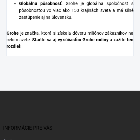
Globálnu pôsobnosť:
Grohe je globálna spoločnosť s
pôsobnosťou vo viac ako 150 krajinách sveta a má silné
zastúpenie aj na Slovensku.
Grohe
je značka, ktorá si získala dôveru miliónov zákazníkov na
celom svete.
Staňte sa aj vy súčasťou Grohe rodiny a zažite ten
rozdiel!
Z
á
p
ä
t
i
INFORMÁCIE PRE VÁS
e