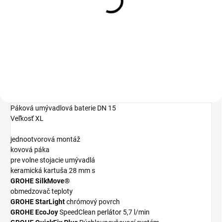
Grohclean - 500ml
16,97 €
Detail
Páková umývadlová baterie DN 15
Veľkosť XL
jednootvorová montáž
kovová páka
pre volne stojacie umývadlá
keramická kartuša 28 mm s
GROHE SilkMove®
obmedzovač teploty
GROHE StarLight
chrómový povrch
GROHE EcoJoy
SpeedClean
perlátor
5,7 l/min