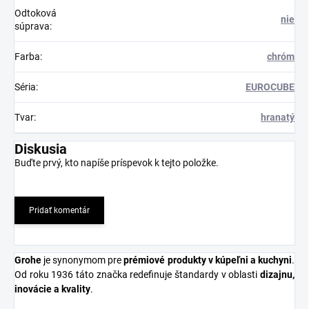
Odtoková
nie
súprava
:
Farba
:
chróm
Séria
:
EUROCUBE
Tvar
:
hranatý
Diskusia
Buďte prvý, kto napíše príspevok k tejto položke.
Pridať komentár
Grohe
je synonymom pre
prémiové produkty v kúpeľni a kuchyni
.
Od roku 1936 táto značka redefinuje štandardy v oblasti
dizajnu,
inovácie a kvality
.