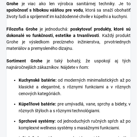
Grohe
je viac ako len výrobca sanitárnej techniky. Je to
spoločnosť s hlbokou vášňou pre vodu
, ktorá sa snaží obohatiť
životy ľudí a spríjemniť im každodenné chvíle v kúpeľni a kuchyni.
Filozofia Grohe
je jednoduchá:
poskytovať produkty, ktoré sú
dokonalé vo funkčnosti, estetike a trvanlivosti
. Každý produkt
Grohe je výsledkom precízneho inžinierstva, prvotriednych
materiálov a premysleného dizajnu.
Sortiment Grohe
je taký bohatý, že uspokojí aj tých
najnáročnejších zákazníkov. Nájdete v ňom:
Kuchynské batérie
:
od moderných minimalistických až po
klasické a elegantné, s rôznymi funkciami a v rôznych
cenových kategóriách.
Kúpeľňové batérie
:
pre umývadlá, vane, sprchy a bidety, v
rôznych štýloch a s rôznymi technológiami.
Sprchové systémy
:
od jednoduchých ručných spŕch až po
komplexné wellness systémy s masážnymi funkciami.