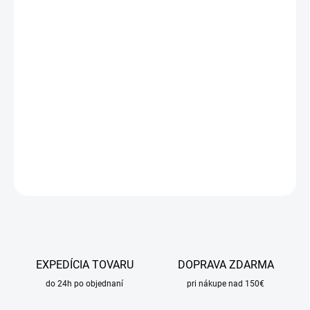
cena:
MÔŽEME
DORUČIŤ DO:
17.8.2026
MOŽNOSTI
DORUČENIA
−
+
Pridať do košíka
DETAILNÉ INFORMÁCIE
OPÝTAŤ SA
STRÁŽIŤ
EXPEDÍCIA TOVARU
DOPRAVA ZDARMA
do 24h po objednaní
pri nákupe nad 150€