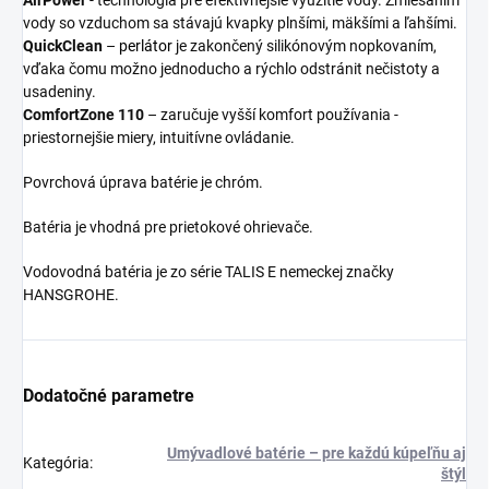
AirPower
- technológia pre efektívnejšie využitie vody. Zmiešaním
vody so vzduchom sa stávajú kvapky plnšími, mäkšími a ľahšími.
QuickClean
–
perlátor
je zakončený silikónovým nopkovaním,
vďaka čomu možno jednoducho a rýchlo odstránit nečistoty a
usadeniny.
ComfortZone 110
– zaručuje vyšší komfort používania -
priestornejšie miery, intuitívne ovládanie.
Povrchová úprava batérie je chróm.
Batéria je vhodná pre prietokové ohrievače.
Vodovodná batéria je zo série TALIS E nemeckej značky
HANSGROHE.
Dodatočné parametre
Umývadlové batérie – pre každú kúpeľňu aj
Kategória
:
štýl