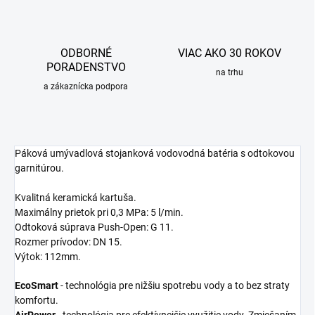
ODBORNÉ
VIAC AKO 30 ROKOV
PORADENSTVO
na trhu
a zákaznícka podpora
Páková umývadlová stojanková vodovodná batéria s odtokovou
garnitúrou.
Kvalitná keramická kartuša.
Maximálny prietok pri 0,3 MPa: 5 l/min.
Odtoková súprava Push-Open: G 11.
Rozmer prívodov: DN 15.
Výtok: 112mm.
EcoSmart
- technológia pre nižšiu spotrebu vody a to bez straty
komfortu.