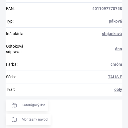
EAN
:
4011097770758
Typ
:
páková
Inštalácia
:
stojanková
Odtoková
áno
súprava
:
Farba
:
chróm
Séria
:
TALIS E
Tvar
:
oblý
Katalógový list
Montážny návod