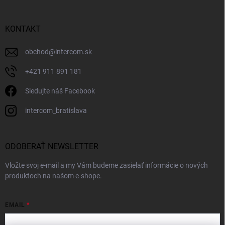
KONTAKT
obchod
@
intercom.sk
+421 911 891 181
Sledujte náš Facebook
intercom_bratislava
ODOBERAŤ NEWSLETTER
Vložte svoj e-mail a my Vám budeme zasielať informácie o nových
produktoch na našom e-shope.
EMAIL