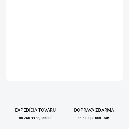
cena:
MÔŽEME
DORUČIŤ DO:
17.8.2026
MOŽNOSTI
DORUČENIA
−
+
Pridať do košíka
DETAILNÉ INFORMÁCIE
OPÝTAŤ SA
STRÁŽIŤ
EXPEDÍCIA TOVARU
DOPRAVA ZDARMA
do 24h po objednaní
pri nákupe nad 150€