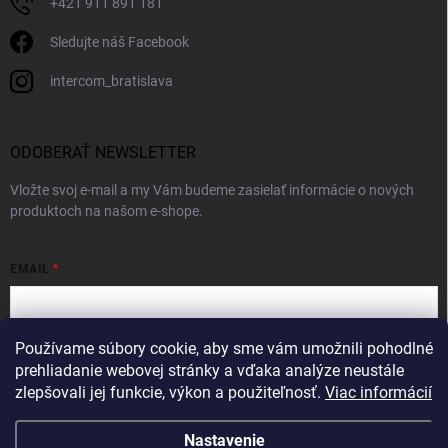
+421 911 891 181
Sledujte náš Facebook
intercom_bratislava
ODOBERAŤ NEWSLETTER
Vložte svoj e-mail a my Vám budeme zasielať informácie o nových
produktoch na našom e-shope.
EMAIL
Používame súbory cookie, aby sme vám umožnili pohodlné
Vložením e-mailu súhlasíte s
podmienkami ochrany osobných údajov
prehliadanie webovej stránky a vďaka analýze neustále
zlepšovali jej funkcie, výkon a použiteľnosť.
Viac informácií
Prihlásiť sa
Nastavenie