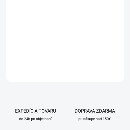
cena:
MÔŽEME
DORUČIŤ DO:
24.8.2026
MOŽNOSTI
DORUČENIA
−
+
Pridať do košíka
DETAILNÉ INFORMÁCIE
OPÝTAŤ SA
STRÁŽIŤ
EXPEDÍCIA TOVARU
DOPRAVA ZDARMA
do 24h po objednaní
pri nákupe nad 150€