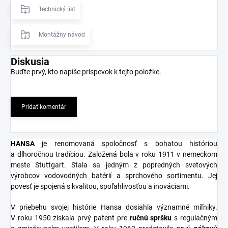
Technický list
Montážny návod
Diskusia
Buďte prvý, kto napíše príspevok k tejto položke.
Pridať komentár
HANSA
je renomovaná spoločnosť s bohatou históriou
a dlhoročnou tradíciou. Založená bola v roku 1911 v nemeckom
meste Stuttgart. Stala sa jedným z popredných svetových
výrobcov vodovodných batérií a sprchového sortimentu. Jej
povesť je spojená s kvalitou, spoľahlivosťou a inováciami.
V priebehu svojej histórie Hansa dosiahla významné míľniky.
V roku 1950 získala prvý patent pre
ručnú spršku
s regulačným