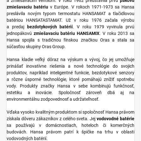
a zmiešavacím ventilom. V roku 1962 predstavila prvú
pákovú
zmiešavaciu batériu
v Európe. V rokoch 1971-1973 sa Hansa
preslávila novým typom termostatu HANSAMAT a tlačidlovou
batériou HANSATASTAMAT. Už v roku 1976 začala výrobu
a predaj
bezdotykových batérií
. V roku 1979 vyvinula prvú
jednopákovú
zmiešavaciu batériu HANSAMIX
. V roku 2013 sa
Hansa spojila s tradičnou fínskou značkou Oras a stala sa
súčasťou skupiny Oras Group.
Hansa kladie veľký dôraz na výskum a vývoj, čo jej umožňuje
prinášať inovatívne riešenia a nové technológie do svojich
produktov, napríklad inteligentné funkcie, bezdotykové senzory
a rôzne úsporné technológie, ktoré pomáhajú znížiť spotrebu
vody. Produkty značky Hansa v sebe kombinujú funkčnosť,
estetiku a inovácie. Spoločnosť zároveň dbá aj na
environmentálnu zodpovednosť a udržateľnosť.
Vďaka vysoko kvalitným produktom si spoločnosť Hansa právom
získala dôveru zákazníkov z celého sveta. Jej
vodovodné batérie
sa používajú v domácnostiach, hoteloch či komerčných
budovách. Hansa právom patrí k špičke na trhu v oblasti
vodovodných batérií.