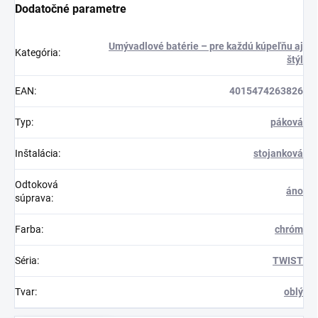
Dodatočné parametre
Umývadlové batérie – pre každú kúpeľňu aj
Kategória
:
štýl
EAN
:
4015474263826
Typ
:
páková
Inštalácia
:
stojanková
Odtoková
áno
súprava
:
Farba
:
chróm
Séria
:
TWIST
Tvar
:
oblý