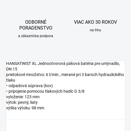
ODBORNÉ
VIAC AKO 30 ROKOV
PORADENSTVO
na trhu
a zákaznícka podpora
HANSATWIST XL Jednootvorová páková batéria pre umývadlo,
DN 15
prietokové množstvo: 6 l/min., merané pri 3 baroch hydraulického
tlaku
• odpadová súprava (kov)
• pripojenie pomocou tlakových hadíc G 3/8
vyloženie: 123 mm
výtok: pevný, liaty
výška výtoku: 98 mm