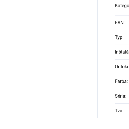
Kategó
EAN
:
Typ
:
Inštalá
Odtoko
Farba
:
Séria
:
Tvar
: