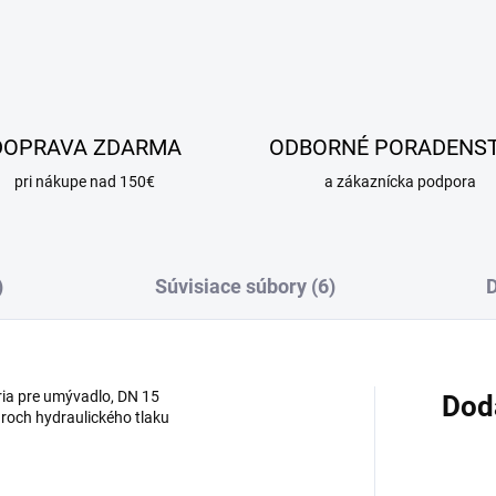
DOPRAVA ZDARMA
ODBORNÉ PORADENS
pri nákupe nad 150€
a zákaznícka podpora
)
Súvisiace súbory (6)
D
a pre umývadlo, DN 15
Dod
aroch hydraulického tlaku