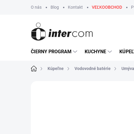
Prejsť
O nás
Blog
Kontakt
VEĽKOOBCHOD
P
na
obsah
ČIERNY PROGRAM
KUCHYNE
KÚPE
Domov
Kúpeľne
Vodovodné batérie
Umýva
Neohodnotené
Podrobnosti hodn
LIMITOVANÁ AKCIA