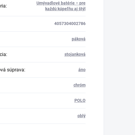
Umývadlové batérie – pre
ria
:
každú kúpeľňu aj štýl
4057304002786
páková
cia
:
stojanková
vá súprava
:
áno
chróm
POLO
oblý