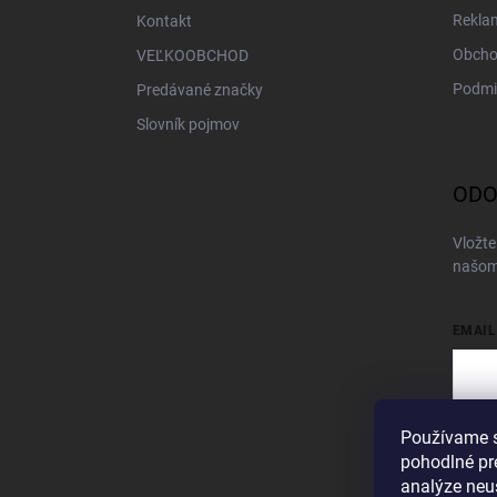
Rekla
Kontakt
Obcho
VEĽKOOBCHOD
Podmi
Predávané značky
Slovník pojmov
ODO
Vložte
našom
EMAIL
Používame s
Vložen
pohodlné pr
Pri
analýze neus