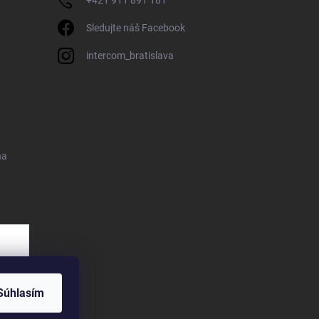
+421 911 891 181
Sledujte náš Facebook
intercom_bratislava
na
Súhlasím