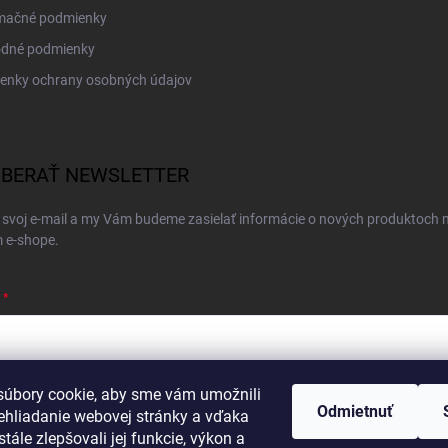
mačné podmienky
dné podmienky
enky ochrany osobných údajov
BERAŤ NEWSLETTER
 svoj e-mail a my Vám budeme zasielať informácie o nových produktoch 
 e-shope.
úbory cookie, aby sme vám umožnili
ím e-mailu súhlasíte s
podmienkami ochrany osobných údajov
Odmietnuť
ehliadanie webovej stránky a vďaka
hlásiť sa
tále zlepšovali jej funkcie, výkon a