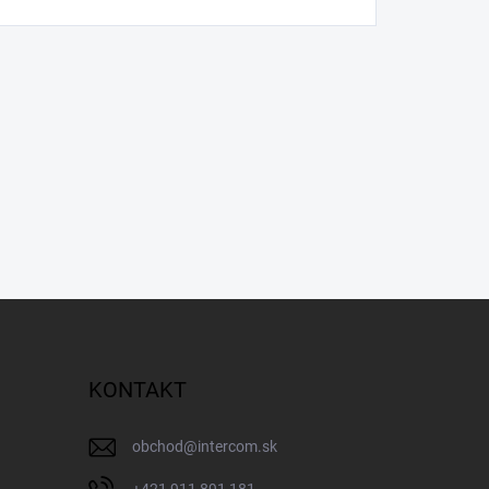
KONTAKT
obchod
@
intercom.sk