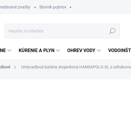
redávané značky
Slovník pojmov
Hľadať
ĽNE
KÚRENIE A PLYN
OHREV VODY
VODOINŠT
dlové
Umývadlová batéria stojanková HANSAPOLO XL s odtokovo
otenia
217,49 €
63,07
Jednotková
SKLADOM