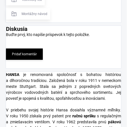
Montážny návod
Diskusia
Buďte prvý, kto napíše príspevok k tejto položke.
Pridať komentár
HANSA
je renomovaná spoločnosť s bohatou históriou
a dlhoročnou tradíciou. Založená bola v roku 1911 v nemeckom
meste Stuttgart. Stala sa jedným z popredných svetových
výrobcov vodovodných batérií a sprchového sortimentu. Jej
povesť je spojená s kvalitou, spoľahlivosťou a inováciami.
V priebehu svojej histórie Hansa dosiahla významné míľniky.
V roku 1950 získala prvý patent pre
ručnú spršku
s regulačným
a zmiešavacím ventilom. V roku 1962 predstavila prvú
pákovú