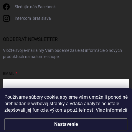
Sledujte náš Facebook
intercom_bratislava
ODOBERAŤ NEWSLETTER
Vložte svoj e-mail a my Vám budeme zasielať informácie o nových
produktoch na našom e-shope.
EMAIL
Používame súbory cookie, aby sme vám umožnili pohodlné
Vložením e-mailu súhlasíte s
podmienkami ochrany osobných údajov
prehliadanie webovej stránky a vďaka analýze neustále
zlepšovali jej funkcie, výkon a použiteľnosť.
Viac informácií
Prihlásiť sa
Nastavenie