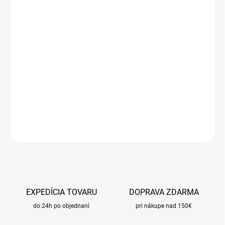
cena:
MÔŽEME
DORUČIŤ DO:
25.8.2026
MOŽNOSTI
DORUČENIA
−
+
Pridať do košíka
DETAILNÉ INFORMÁCIE
OPÝTAŤ SA
STRÁŽIŤ
EXPEDÍCIA TOVARU
DOPRAVA ZDARMA
do 24h po objednaní
pri nákupe nad 150€