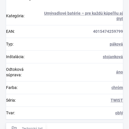
Umývadlové batérie – pre každú kúpeľňu aj
Kategória
:
štýl
EAN
:
4015474259799
Typ
:
páková
Inštalácia
:
stojanková
Odtoková
áno
súprava
:
Farba
:
chróm
Séria
:
TWIST
Tvar
:
oblý
Technický list