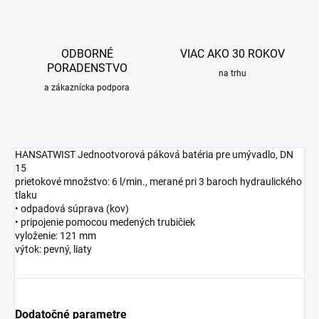
ODBORNÉ
VIAC AKO 30 ROKOV
PORADENSTVO
na trhu
a zákaznícka podpora
HANSATWIST Jednootvorová páková batéria pre umývadlo, DN
15
prietokové množstvo: 6 l/min., merané pri 3 baroch hydraulického
tlaku
• odpadová súprava (kov)
• pripojenie pomocou medených trubičiek
vyloženie: 121 mm
výtok: pevný, liaty
Dodatočné parametre