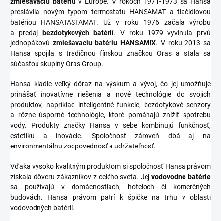
zmiešavaciu batériu
v Európe. V rokoch 1971-1973 sa Hansa
preslávila novým typom termostatu HANSAMAT a tlačidlovou
batériou HANSATASTAMAT. Už v roku 1976 začala výrobu
a predaj
bezdotykových batérií
. V roku 1979 vyvinula prvú
jednopákovú
zmiešavaciu batériu HANSAMIX
. V roku 2013 sa
Hansa spojila s tradičnou fínskou značkou Oras a stala sa
súčasťou skupiny Oras Group.
Hansa kladie veľký dôraz na výskum a vývoj, čo jej umožňuje
prinášať inovatívne riešenia a nové technológie do svojich
produktov, napríklad inteligentné funkcie, bezdotykové senzory
a rôzne úsporné technológie, ktoré pomáhajú znížiť spotrebu
vody. Produkty značky Hansa v sebe kombinujú funkčnosť,
estetiku a inovácie. Spoločnosť zároveň dbá aj na
environmentálnu zodpovednosť a udržateľnosť.
Vďaka vysoko kvalitným produktom si spoločnosť Hansa právom
získala dôveru zákazníkov z celého sveta. Jej
vodovodné batérie
sa používajú v domácnostiach, hoteloch či komerčných
budovách. Hansa právom patrí k špičke na trhu v oblasti
vodovodných batérií.