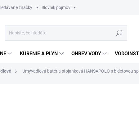
redávané značky
Slovník pojmov
Hľadať
ĽNE
KÚRENIE A PLYN
OHREV VODY
VODOINŠT
dlové
Umývadlová batéria stojanková HANSAPOLO s bidetovou sp
otenia
300,38 €
210,2
Jednotková
SKLADOM
cena: