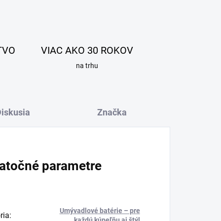
TVO
VIAC AKO 30 ROKOV
na trhu
iskusia
Značka
atočné parametre
Umývadlové batérie – pre
ria
:
každú kúpeľňu aj štýl