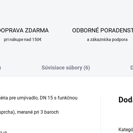
DOPRAVA ZDARMA
ODBORNÉ PORADENS
pri nákupe nad 150€
a zákaznícka podpora
)
Súvisiace súbory (6)
D
ria pre umývadlo, DN 15 s funkčnou
Dod
sprcha), merané pri 3 baroch
Kategó