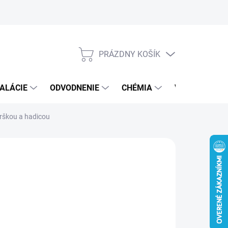
PRÁZDNY KOŠÍK
NÁKUPNÝ
KOŠÍK
ALÁCIE
ODVODNENIE
CHÉMIA
VEREJNÝ SEK
rškou a hadicou
6 €