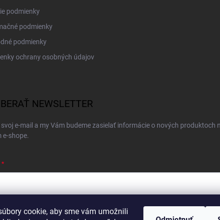
ie podmienky
mačné podmienky
dné podmienky
enky ochrany osobných údajov
BERAŤ NEWSLETTER
 svoj e-mail a my Vám budeme zasielať informácie o nových produktoch 
 e-shope.
úbory cookie, aby sme vám umožnili
ím e-mailu súhlasíte s
podmienkami ochrany osobných údajov
Odmietnuť