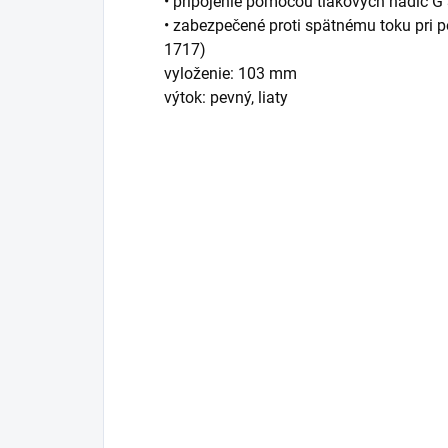
• pripojenie pomocou tlakových hadíc G
• zabezpečené proti spätnému toku pri 
1717)
vyloženie: 103 mm
výtok: pevný, liaty