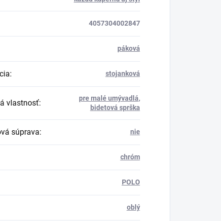
4057304002847
páková
cia
:
stojanková
pre malé umývadlá
,
á vlastnosť
:
bidetová sprška
vá súprava
:
nie
chróm
POLO
oblý