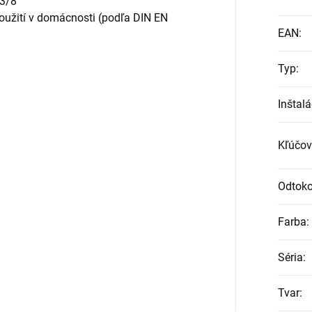
 3/8
použití v domácnosti (podľa DIN EN
EAN
:
Typ
:
Inštalá
Kľúčov
Odtoko
Farba
:
Séria
:
Tvar
: