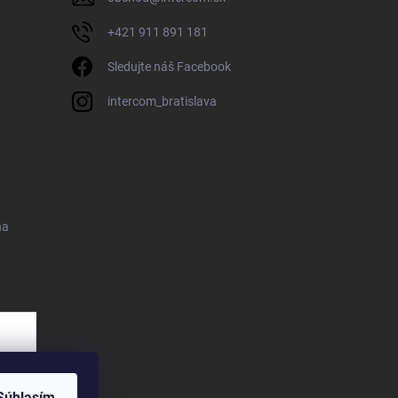
+421 911 891 181
Sledujte náš Facebook
intercom_bratislava
na
Súhlasím