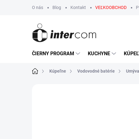
Prejsť
O nás
Blog
Kontakt
VEĽKOOBCHOD
P
na
obsah
ČIERNY PROGRAM
KUCHYNE
KÚPE
Domov
Kúpeľne
Vodovodné batérie
Umýva
Neohodnotené
Podrobnosti hodn