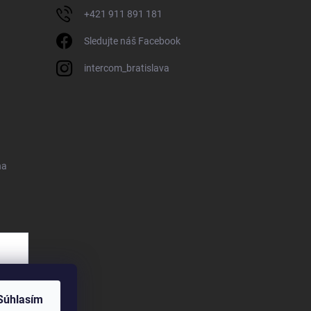
+421 911 891 181
Sledujte náš Facebook
intercom_bratislava
na
Súhlasím