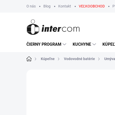
Prejsť
O nás
Blog
Kontakt
VEĽKOOBCHOD
P
na
obsah
ČIERNY PROGRAM
KUCHYNE
KÚPE
Domov
Kúpeľne
Vodovodné batérie
Umýva
Neohodnotené
Podrobnosti hodn