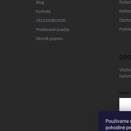
Dodac
Blog
Rekla
Kontakt
Obcho
VEĽKOOBCHOD
Podmi
Predávané značky
Slovník pojmov
ODO
Vložte
našom
EMAIL
Používame s
Vložen
pohodlné pr