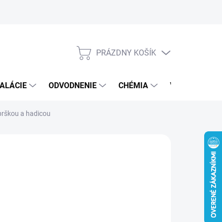
PRÁZDNY KOŠÍK
NÁKUPNÝ
KOŠÍK
ALÁCIE
ODVODNENIE
CHÉMIA
VEREJNÝ SEK
rškou a hadicou
8 €