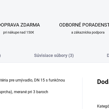
DOPRAVA ZDARMA
ODBORNÉ PORADENS
pri nákupe nad 150€
a zákaznícka podpora
)
Súvisiace súbory (3)
D
ria pre umývadlo, DN 15 s funkčnou
Dod
sprcha), merané pri 3 baroch
Kategó