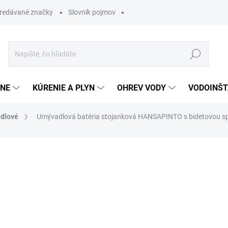
redávané značky
Slovník pojmov
Hľadať
ĽNE
KÚRENIE A PLYN
OHREV VODY
VODOINŠT
dlové
Umývadlová batéria stojanková HANSAPINTO s bidetovou sp
otenia
289,98 €
173,9
Jednotková
OBVYKLE 6-10 DNÍ
cena: