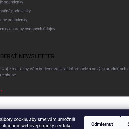
ie podmienky
mačné podmienky
dné podmienky
enky ochrany osobných údajov
BERAŤ NEWSLETTER
 svoj e-mail a my Vám budeme zasielať informácie o nových produktoch 
 e-shope.
úbory cookie, aby sme vám umožnili
ím e-mailu súhlasíte s
podmienkami ochrany osobných údajov
Odmietnuť
ehliadanie webovej stránky a vďaka