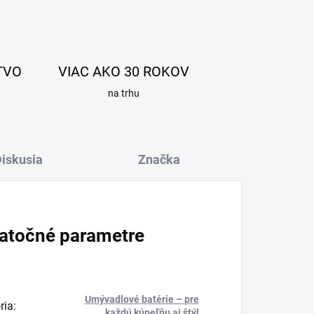
TVO
VIAC AKO 30 ROKOV
na trhu
iskusia
Značka
atočné parametre
Umývadlové batérie – pre
ria
:
každú kúpeľňu aj štýl