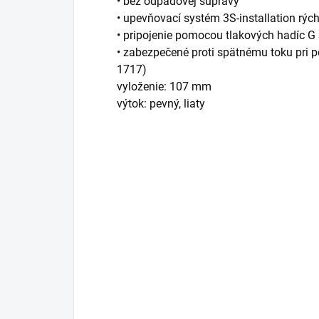
• bez odpadovej súpravy
• upevňovací systém 3S-installation rý
• pripojenie pomocou tlakových hadíc G
• zabezpečené proti spätnému toku pri 
1717)
vyloženie: 107 mm
výtok: pevný, liaty