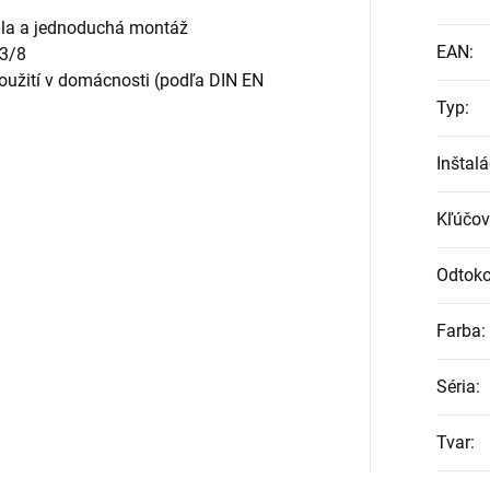
chla a jednoduchá montáž
EAN
:
 3/8
použití v domácnosti (podľa DIN EN
Typ
:
Inštalá
Kľúčov
Odtoko
Farba
:
Séria
:
Tvar
: