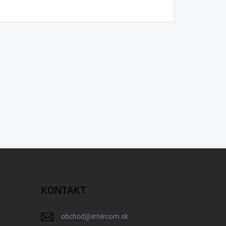
KONTAKT
obchod
@
intercom.sk