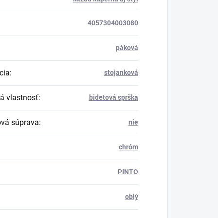
4057304003080
páková
cia
:
stojanková
á vlastnosť
:
bidetová sprška
vá súprava
:
nie
chróm
PINTO
oblý