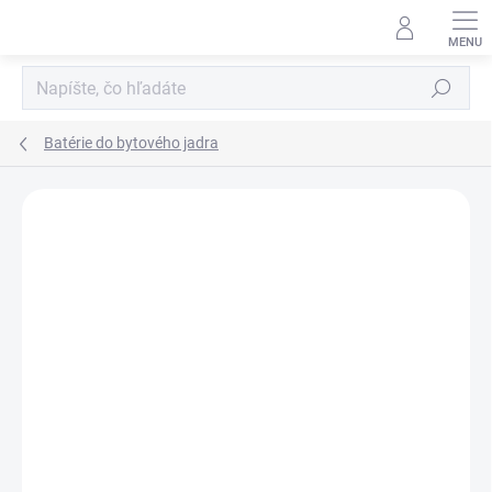
Prejsť
na
obsah
Hľadať
Batérie do bytového jadra
Neohodnotené
Podrobnosti hodnotenia