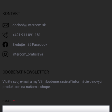
KONTAKT
obchod
@
intercom.sk
+421 911 891 181
Sledujte náš Facebook
intercom_bratislava
ODOBERAŤ NEWSLETTER
Vložte svoj e-mail a my Vám budeme zasielať informácie o nových
produktoch na našom e-shope.
EMAIL