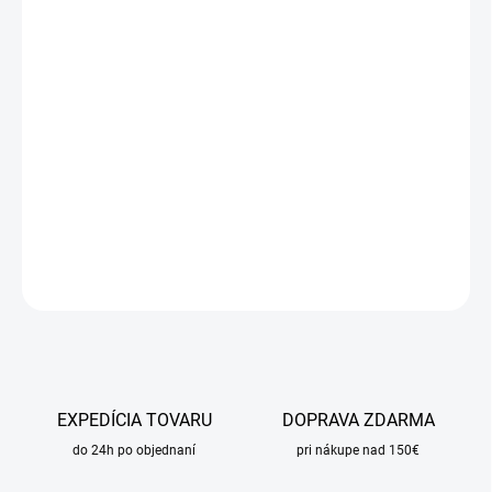
cena:
MÔŽEME
DORUČIŤ DO:
11.8.2026
MOŽNOSTI
DORUČENIA
−
+
Pridať do košíka
DETAILNÉ INFORMÁCIE
OPÝTAŤ SA
STRÁŽIŤ
EXPEDÍCIA TOVARU
DOPRAVA ZDARMA
do 24h po objednaní
pri nákupe nad 150€