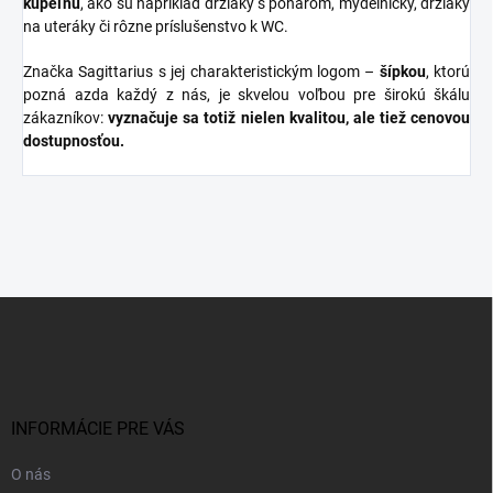
kúpeľňu
, ako sú napríklad držiaky s pohárom, mydelničky, držiaky
na uteráky či rôzne príslušenstvo k WC.
Značka Sagittarius s jej charakteristickým logom –
šípkou
, ktorú
pozná azda každý z nás, je skvelou voľbou pre širokú škálu
zákazníkov:
vyznačuje sa totiž nielen kvalitou, ale tiež cenovou
dostupnosťou.
Z
á
p
ä
t
i
INFORMÁCIE PRE VÁS
e
O nás