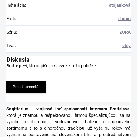
Inštalácia
:
stojanková
Farba
:
chróm
Séria
:
ZORA
Tvar
:
oblý
Diskusia
Buďte prvý, kto napíše príspevok k tejto položke.
Pridať komentár
Sagittarius – vlajková loď spoločnosti Intercom Bratislava
,
ktorá je známou a rešpektovanou firmou špecializujúcou sa na
výrobu a distribúciu vodovodných batérií a sprchového
sortimentu a to s dlhoročnou tradíciou: už vyše 30 rokov má
významné postavenie na slovenskom trhu a prostredníctvom