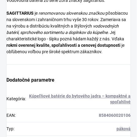
Vodovodná batéria zo série Zora značky Sagittarius.
SAGITTARIUS
je
renomovanou slovenskou značkou
pôsobiacou
na slovenskom i zahraničnom trhu vyše 30 rokov. Zameriava sa
na výrobu a distribúciu kvalitných a štýlových
vodovodných
batérií
,
sprchového sortimentu
a
doplnkov do kúpeľne
. Jej
charakteristické logo - šípku pozná hádam každý z nás. Vďaka
rokmi overenej kvalite, spoľahlivosti a cenovej dostupnosti
je
obľúbenou voľbou pre široké spektrum zákazníkov.
Dodatočné parametre
Kúpeľňové batérie do bytového jadra – kompaktné a
Kategória
:
spoľahlivé
EAN
:
8584060020106
Typ
:
páková