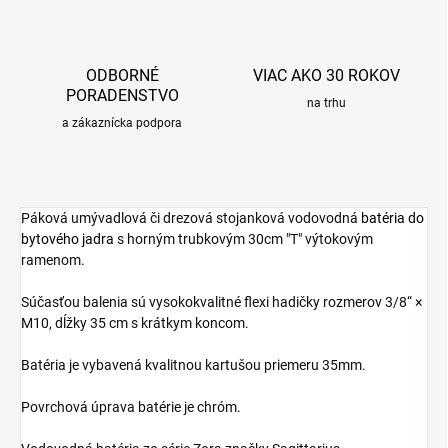
ODBORNÉ
VIAC AKO 30 ROKOV
PORADENSTVO
na trhu
a zákaznícka podpora
Páková umývadlová či drezová stojanková vodovodná
batéria do
bytového jadra
s horným trubkovým 30cm "T" výtokovým
ramenom.
Súčasťou balenia sú vysokokvalitné flexi hadičky rozmerov 3/8“ ×
M10, dĺžky 35 cm s krátkym koncom.
Batéria je vybavená kvalitnou kartušou priemeru 35mm.
Povrchová úprava batérie je chróm.