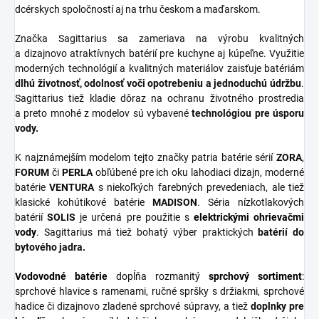
dcérskych spoločností aj na trhu českom a maďarskom.
Značka Sagittarius sa zameriava na výrobu kvalitných
a dizajnovo atraktívnych batérií pre kuchyne aj kúpeľne. Využitie
moderných technológií a kvalitných materiálov zaisťuje batériám
dlhú životnosť, odolnosť voči opotrebeniu a jednoduchú údržbu
.
Sagittarius tiež kladie dôraz na ochranu životného prostredia
a preto mnohé z modelov sú vybavené
technológiou pre úsporu
vody.
K najznámejším modelom tejto značky patria batérie sérií
ZORA
,
FORUM
či
PERLA
obľúbené pre ich oku lahodiaci dizajn, moderné
batérie
VENTURA
s niekoľkých farebných prevedeniach, ale tiež
klasické kohútikové batérie
MADISON
. Séria nízkotlakových
batérií
SOLIS
je určená pre použitie s
elektrickými ohrievačmi
vody
. Sagittarius má tiež bohatý výber praktických
batérií do
bytového jadra.
Vodovodné batérie
dopĺňa rozmanitý
sprchový
sortiment
:
sprchové hlavice s ramenami, ručné spršky s držiakmi, sprchové
hadice či dizajnovo zladené sprchové súpravy, a tiež
doplnky
pre