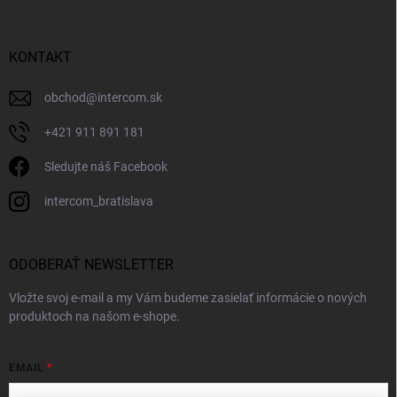
KONTAKT
obchod
@
intercom.sk
+421 911 891 181
Sledujte náš Facebook
intercom_bratislava
ODOBERAŤ NEWSLETTER
Vložte svoj e-mail a my Vám budeme zasielať informácie o nových
produktoch na našom e-shope.
EMAIL