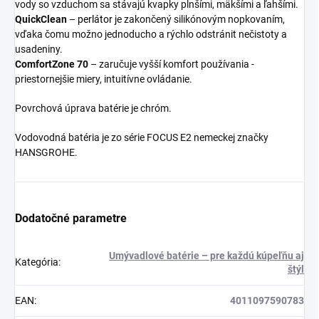
vody so vzduchom sa stávajú kvapky plnšími, mäkšími a ľahšími.
QuickClean
–
perlátor
je zakončený silikónovým nopkovaním,
vďaka čomu možno jednoducho a rýchlo odstránit nečistoty a
usadeniny.
ComfortZone 70
– zaručuje vyšší komfort používania -
priestornejšie miery, intuitívne ovládanie.
Povrchová úprava batérie je chróm.
Vodovodná batéria je zo série FOCUS E2 nemeckej značky
HANSGROHE.
Dodatočné parametre
Umývadlové batérie – pre každú kúpeľňu aj
Kategória
:
štýl
EAN
:
4011097590783