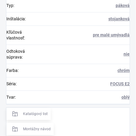
Typ
:
páková
Inštalácia
:
stojanková
Kľúčová
pre malé umývadlá
vlastnosť
:
Odtoková
nie
súprava
:
Farba
:
chróm
Séria
:
FOCUS E2
Tvar
:
oblý
Katalógový list
Montážny návod