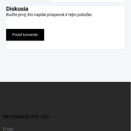
Diskusia
Buďte prvý, kto napíše príspevok k tejto položke.
Pridať komentár
Z
á
p
ä
t
i
INFORMÁCIE PRE VÁS
e
O nás