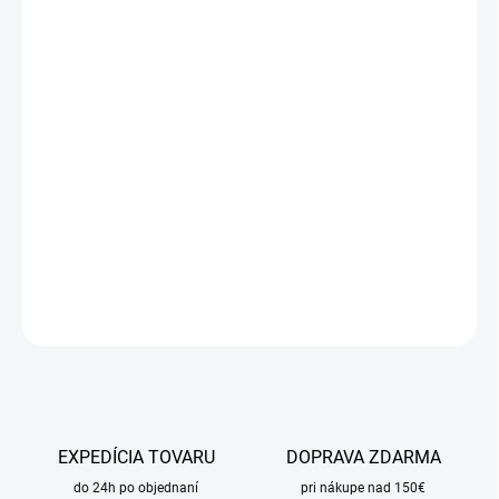
Jednotková
SKLADOM
cena:
MÔŽEME
DORUČIŤ DO:
10.8.2026
MOŽNOSTI
DORUČENIA
−
+
Pridať do košíka
DETAILNÉ INFORMÁCIE
OPÝTAŤ SA
STRÁŽIŤ
EXPEDÍCIA TOVARU
DOPRAVA ZDARMA
do 24h po objednaní
pri nákupe nad 150€