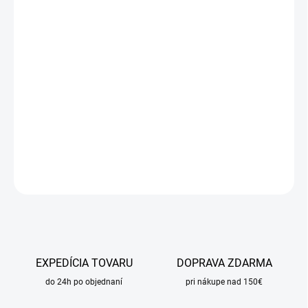
cena:
MÔŽEME
DORUČIŤ DO:
17.8.2026
MOŽNOSTI
DORUČENIA
−
+
Pridať do košíka
DETAILNÉ INFORMÁCIE
OPÝTAŤ SA
STRÁŽIŤ
EXPEDÍCIA TOVARU
DOPRAVA ZDARMA
do 24h po objednaní
pri nákupe nad 150€