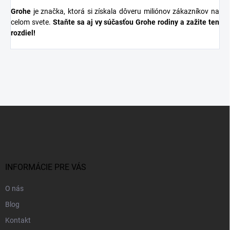
Grohe
je značka, ktorá si získala dôveru miliónov zákazníkov na
celom svete.
Staňte sa aj vy súčasťou Grohe rodiny a zažite ten
rozdiel!
Z
á
p
ä
t
i
INFORMÁCIE PRE VÁS
e
O nás
Blog
Kontakt