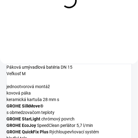
Grohclean - 500ml
16,97 €
Detail
Páková
umývadlová batéria
DN 15
Veľkosť M
jednootvorová montáž
kovová páka
keramická kartuša 28 mm s
GROHE SilkMove®
s obmedzovačom teploty
GROHE StarLight
chrómový povrch
GROHE EcoJoy
SpeedClean
perlátor
5,7 l/min
GROHE QuickFix Plus
Rýchloupevňovací systém