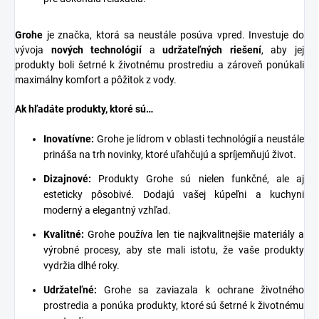
Grohe
je značka, ktorá sa neustále posúva vpred. Investuje do
vývoja
nových technológií
a
udržateľných riešení
, aby jej
produkty boli šetrné k životnému prostrediu a zároveň ponúkali
maximálny komfort a pôžitok z vody.
Ak hľadáte produkty, ktoré sú…
Inovatívne:
Grohe je lídrom v oblasti technológií a neustále
prináša na trh novinky, ktoré uľahčujú a spríjemňujú život.
Dizajnové:
Produkty Grohe sú nielen funkčné, ale aj
esteticky pôsobivé. Dodajú vašej kúpeľni a kuchyni
moderný a elegantný vzhľad.
Kvalitné:
Grohe používa len tie najkvalitnejšie materiály a
výrobné procesy, aby ste mali istotu, že vaše produkty
vydržia dlhé roky.
Udržateľné:
Grohe sa zaviazala k ochrane životného
prostredia a ponúka produkty, ktoré sú šetrné k životnému