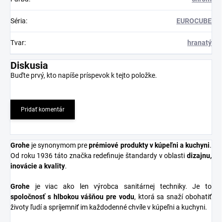
Séria
:
EUROCUBE
Tvar
:
hranatý
Diskusia
Buďte prvý, kto napíše príspevok k tejto položke.
Pridať komentár
Grohe
je synonymom pre
prémiové produkty v kúpeľni a kuchyni
.
Od roku 1936 táto značka redefinuje štandardy v oblasti
dizajnu,
inovácie a kvality
.
Grohe
je viac ako len výrobca sanitárnej techniky. Je to
spoločnosť s hlbokou vášňou pre vodu
, ktorá sa snaží obohatiť
životy ľudí a spríjemniť im každodenné chvíle v kúpeľni a kuchyni.