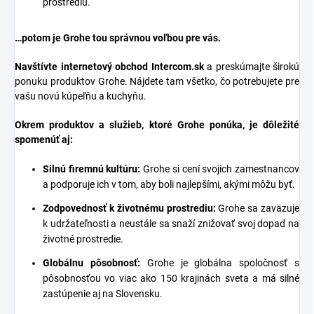
prostrediu.
…potom je Grohe tou správnou voľbou pre vás.
Navštívte internetový obchod
Intercom.sk
a preskúmajte širokú
ponuku produktov Grohe. Nájdete tam všetko, čo potrebujete pre
vašu novú kúpeľňu a kuchyňu.
Okrem produktov a služieb, ktoré Grohe ponúka, je dôležité
spomenúť aj:
Silnú firemnú kultúru:
Grohe si cení svojich zamestnancov
a podporuje ich v tom, aby boli najlepšími, akými môžu byť.
Zodpovednosť k životnému prostrediu:
Grohe sa zaväzuje
k udržateľnosti a neustále sa snaží znižovať svoj dopad na
životné prostredie.
Globálnu pôsobnosť:
Grohe je globálna spoločnosť s
pôsobnosťou vo viac ako 150 krajinách sveta a má silné
zastúpenie aj na Slovensku.