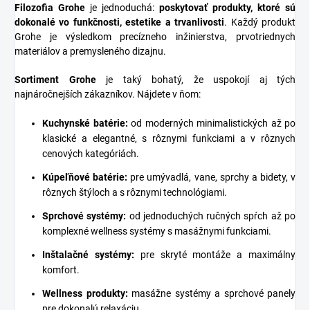
Filozofia Grohe
je jednoduchá:
poskytovať produkty, ktoré sú
dokonalé vo funkčnosti, estetike a trvanlivosti
. Každý produkt
Grohe je výsledkom precízneho inžinierstva, prvotriednych
materiálov a premysleného dizajnu.
Sortiment Grohe
je taký bohatý, že uspokojí aj tých
najnáročnejších zákazníkov. Nájdete v ňom:
Kuchynské batérie
:
od moderných minimalistických až po
klasické a elegantné, s rôznymi funkciami a v rôznych
cenových kategóriách.
Kúpeľňové batérie
:
pre umývadlá, vane, sprchy a bidety, v
rôznych štýloch a s rôznymi technológiami.
Sprchové systémy
:
od jednoduchých ručných spŕch až po
komplexné wellness systémy s masážnymi funkciami.
Inštalačné systémy
:
pre skryté montáže a maximálny
komfort.
Wellness produkty:
masážne systémy a sprchové panely
pre dokonalú relaxáciu.