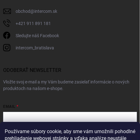
obchod
@
intercom.sk
+421 911 891 181
Sledujte náš Facebook
intercom_bratislava
ODOBERAŤ NEWSLETTER
Vložte svoj e-mail a my Vám budeme zasielať informácie o nových
produktoch na našom e-shope.
EMAIL
Používame súbory cookie, aby sme vám umožnili pohodlné
Vložením e-mailu súhlasíte s
podmienkami ochrany osobných údajov
prehliadanie webovej stránky a vďaka analýze neustále