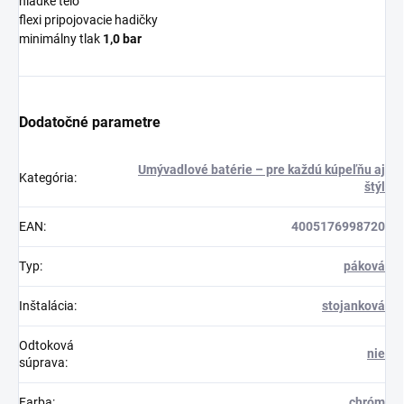
hladké telo
flexi pripojovacie hadičky
minimálny tlak
1,0 bar
Dodatočné parametre
Umývadlové batérie – pre každú kúpeľňu aj
Kategória
:
štýl
EAN
:
4005176998720
Typ
:
páková
Inštalácia
:
stojanková
Odtoková
nie
súprava
:
Farba
:
chróm