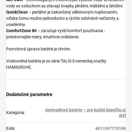
vody so vzduchom sa stávajú kvapky plnšími, mäkšími a ľahšími.
QuickClean
–
perlátor
je zakončený silikónovým nopkovaním,
vďaka čomu možno jednoducho a rýchlo odstránit nečistoty a
usadeniny.
ComfortZone 80
– zaručuje vyšší komfort používania -
priestornejšie miery, intuitívne ovládanie.
Povrchová úprava batérie je chróm.
Vodovodná batéria je zo série TALIS S nemeckej značky
HANSGROHE.
Dodatočné parametre
Umývadlové batérie – pre každú kúpeľňu aj
Kategória
:
štýl
EAN
:
4011097770109