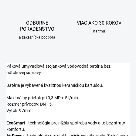
ODBORNÉ
VIAC AKO 30 ROKOV
PORADENSTVO
na trhu
a zákaznícka podpora
Páková umývadlová stojanková vodovodná batéria bez
odtokovej súpravy.
Batéria je vybavená kvalitnou keramickou kartušou.
Maximálny prietok pri 0,3 MPa: 5 l/min.
Rozmer prívodov: DN 15.
Výtok: 97mm.
EcoSmart
- technológia pre nižšiu spotrebu vody a to bez straty
komfortu.
AirPower
- technológia pre efektívnejšie využitie vody. Zmiešaním