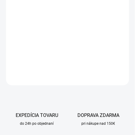
cena:
MÔŽEME
DORUČIŤ DO:
17.8.2026
MOŽNOSTI
DORUČENIA
−
+
Pridať do košíka
DETAILNÉ INFORMÁCIE
OPÝTAŤ SA
STRÁŽIŤ
EXPEDÍCIA TOVARU
DOPRAVA ZDARMA
do 24h po objednaní
pri nákupe nad 150€