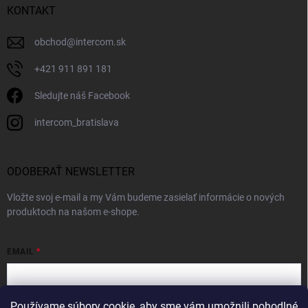
KONTAKT
obchod
@
intercom.sk
+421 911 891 181
Sledujte náš Facebook
intercom_bratislava
ODOBERAŤ NEWSLETTER
Vložte svoj e-mail a my Vám budeme zasielať informácie o nových
produktoch na našom e-shope.
EMAIL
Používame súbory cookie, aby sme vám umožnili pohodlné