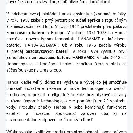
povesť je spojená s kvalitou, spoľahlivosťou a inováciami.
V priebehu svojej histórie Hansa dosiahla významné míľniky.
V roku 1950 získala prvý patent pre
ručnú spršku
s regulačným
a zmiešavacím ventilom. V roku 1962 predstavila prvú
pákovú
zmiešavaciu batériu
v Európe. V rokoch 1971-1973 sa Hansa
preslávila novým typom termostatu HANSAMAT a tlačidlovou
batériou HANSATASTAMAT. Už v roku 1976 začala výrobu
a predaj
bezdotykových batérií
. V roku 1979 vyvinula prvú
jednopákovú
zmiešavaciu batériu HANSAMIX
. V roku 2013 sa
Hansa spojila s tradičnou fínskou značkou Oras a stala sa
súčasťou skupiny Oras Group.
Hansa kladie veľký dôraz na výskum a vývoj, čo jej umožňuje
prinášať inovatívne riešenia a nové technológie do svojich
produktov, napríklad inteligentné funkcie, bezdotykové senzory
a rôzne úsporné technológie, ktoré pomáhajú znížiť spotrebu
vody. Produkty značky Hansa v sebe kombinujú funkčnosť,
estetiku a inovácie. Spoločnosť zároveň dbá aj na
environmentálnu zodpovednosť a udržateľnosť.
Vďaka vysoko kvalitným produktom si spoločnosť Hansa právom