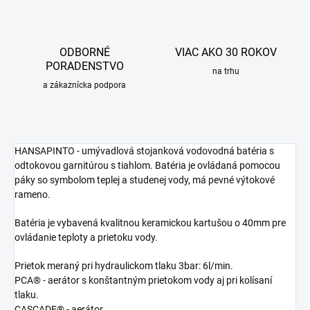
ODBORNÉ
VIAC AKO 30 ROKOV
PORADENSTVO
na trhu
a zákaznícka podpora
HANSAPINTO - umývadlová stojanková vodovodná batéria s
odtokovou garnitúrou s tiahlom. Batéria je ovládaná pomocou
páky so symbolom teplej a studenej vody, má pevné výtokové
rameno.
Batéria je vybavená kvalitnou keramickou kartušou o 40mm pre
ovládanie teploty a prietoku vody.
Prietok meraný pri hydraulickom tlaku 3bar: 6l/min.
PCA® - aerátor s konštantným prietokom vody aj pri kolísaní
tlaku.
CASCADE® - aerátor.