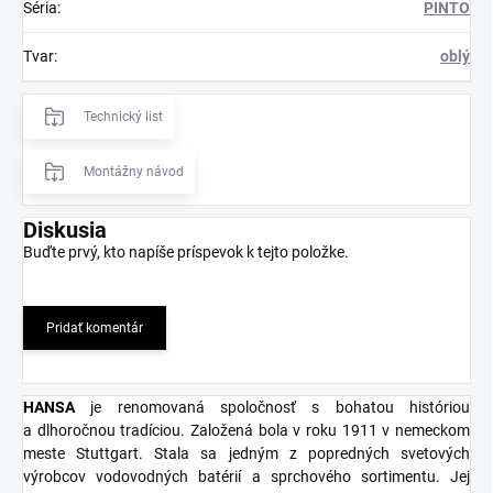
Séria
:
PINTO
Tvar
:
oblý
Technický list
Montážny návod
Diskusia
Buďte prvý, kto napíše príspevok k tejto položke.
Pridať komentár
HANSA
je renomovaná spoločnosť s bohatou históriou
a dlhoročnou tradíciou. Založená bola v roku 1911 v nemeckom
meste Stuttgart. Stala sa jedným z popredných svetových
výrobcov vodovodných batérií a sprchového sortimentu. Jej