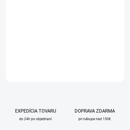
cena:
MÔŽEME
DORUČIŤ DO:
25.8.2026
MOŽNOSTI
DORUČENIA
−
+
Pridať do košíka
DETAILNÉ INFORMÁCIE
OPÝTAŤ SA
STRÁŽIŤ
EXPEDÍCIA TOVARU
DOPRAVA ZDARMA
do 24h po objednaní
pri nákupe nad 150€