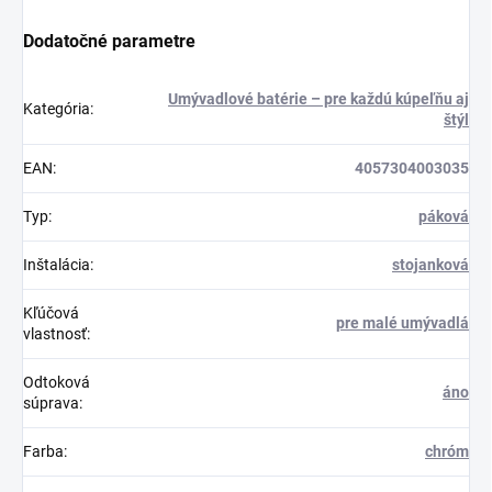
Dodatočné parametre
Umývadlové batérie – pre každú kúpeľňu aj
Kategória
:
štýl
EAN
:
4057304003035
Typ
:
páková
Inštalácia
:
stojanková
Kľúčová
pre malé umývadlá
vlastnosť
:
Odtoková
áno
súprava
:
Farba
:
chróm