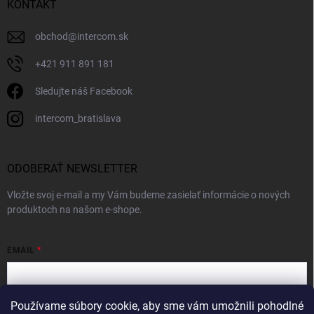
KONTAKT
obchod
@
intercom.sk
+421 911 891 181
Sledujte náš Facebook
intercom_bratislava
ODOBERAŤ NEWSLETTER
Vložte svoj e-mail a my Vám budeme zasielať informácie o nových
produktoch na našom e-shope.
EMAIL
Používame súbory cookie, aby sme vám umožnili pohodlné