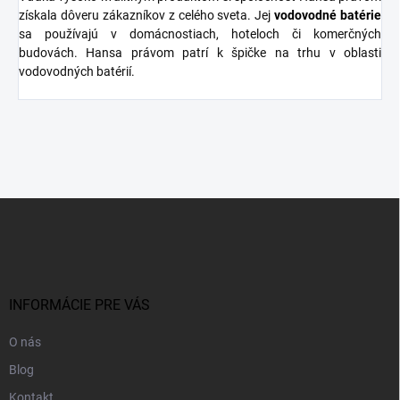
získala dôveru zákazníkov z celého sveta. Jej
vodovodné batérie
sa používajú v domácnostiach, hoteloch či komerčných
budovách. Hansa právom patrí k špičke na trhu v oblasti
vodovodných batérií.
Z
á
p
ä
t
i
INFORMÁCIE PRE VÁS
e
O nás
Blog
Kontakt