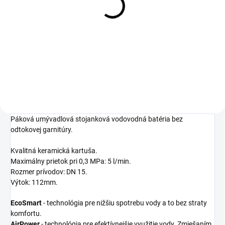
bez odtok.súpravy,
ComfortZone 110, biela
182,50 €
Detail
Páková umývadlová stojanková vodovodná batéria bez
odtokovej garnitúry.
Kvalitná keramická kartuša.
Maximálny prietok pri 0,3 MPa: 5 l/min.
Rozmer prívodov: DN 15.
Výtok: 112mm.
EcoSmart
- technológia pre nižšiu spotrebu vody a to bez straty
komfortu.
AirPower
- technológia pre efektívnejšie využitie vody. Zmiešaním