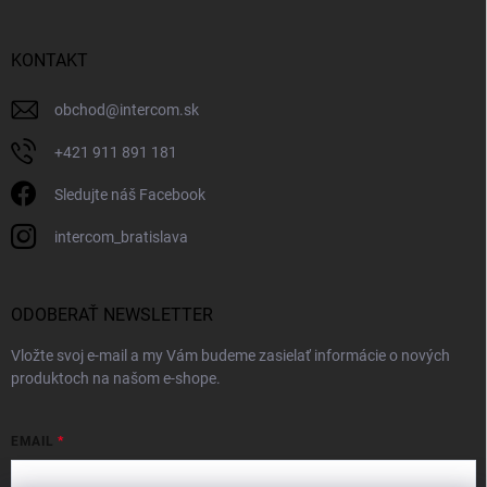
KONTAKT
obchod
@
intercom.sk
+421 911 891 181
Sledujte náš Facebook
intercom_bratislava
ODOBERAŤ NEWSLETTER
Vložte svoj e-mail a my Vám budeme zasielať informácie o nových
produktoch na našom e-shope.
EMAIL