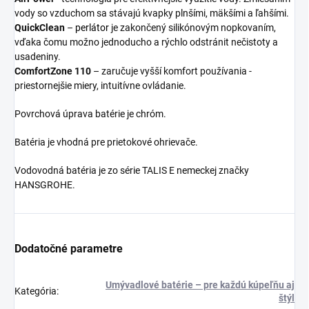
vody so vzduchom sa stávajú kvapky plnšími, mäkšími a ľahšími.
QuickClean
–
perlátor
je zakončený silikónovým nopkovaním,
vďaka čomu možno jednoducho a rýchlo odstránit nečistoty a
usadeniny.
ComfortZone 110
– zaručuje vyšší komfort používania -
priestornejšie miery, intuitívne ovládanie.
Povrchová úprava batérie je chróm.
Batéria je vhodná pre prietokové ohrievače.
Vodovodná batéria je zo série TALIS E nemeckej značky
HANSGROHE.
Dodatočné parametre
Umývadlové batérie – pre každú kúpeľňu aj
Kategória
:
štýl