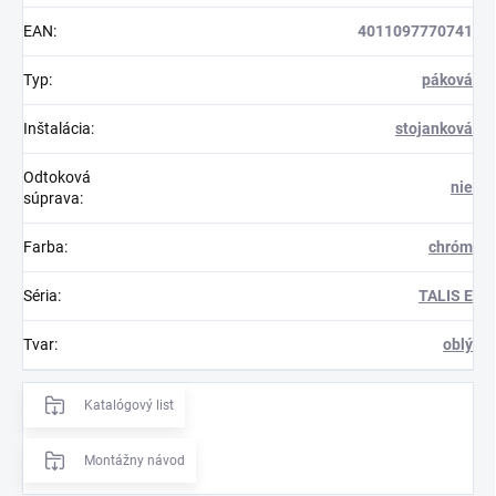
EAN
:
4011097770741
Typ
:
páková
Inštalácia
:
stojanková
Odtoková
nie
súprava
:
Farba
:
chróm
Séria
:
TALIS E
Tvar
:
oblý
Katalógový list
Montážny návod