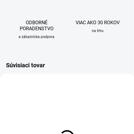
ODBORNÉ
VIAC AKO 30 ROKOV
PORADENSTVO
na trhu
a zákaznícka podpora
Súvisiaci tovar
OBVYKLE 1-5 DNÍ
Umývadlová batéria TALIS E