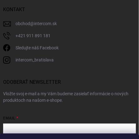
KONTAKT
obchod
@
intercom.sk
+421 911 891 181
Sledujte náš Facebook
intercom_bratislava
ODOBERAŤ NEWSLETTER
Vložte svoj e-mail a my Vám budeme zasielať informácie o nových
produktoch na našom e-shope.
EMAIL