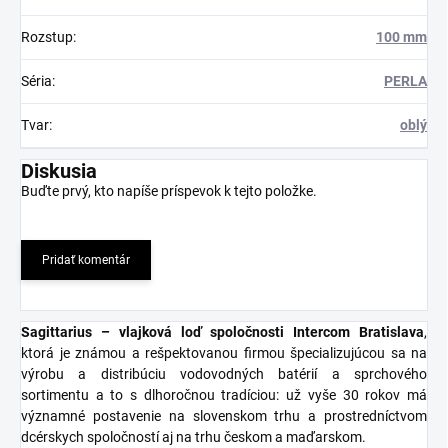
Rozstup
:
100 mm
Séria
:
PERLA
Tvar
:
oblý
Diskusia
Buďte prvý, kto napíše príspevok k tejto položke.
Pridať komentár
Sagittarius – vlajková loď spoločnosti Intercom Bratislava
,
ktorá je známou a rešpektovanou firmou špecializujúcou sa na
výrobu a distribúciu vodovodných batérií a sprchového
sortimentu a to s dlhoročnou tradíciou: už vyše 30 rokov má
významné postavenie na slovenskom trhu a prostredníctvom
dcérskych spoločností aj na trhu českom a maďarskom.