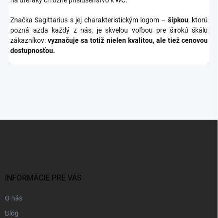
na uteráky či rôzne príslušenstvo k WC.
Značka Sagittarius s jej charakteristickým logom –
šípkou
, ktorú
pozná azda každý z nás, je skvelou voľbou pre širokú škálu
zákazníkov:
vyznačuje sa totiž nielen kvalitou, ale tiež cenovou
dostupnosťou.
Z
á
p
ä
t
i
INFORMÁCIE PRE VÁS
e
O nás
Blog