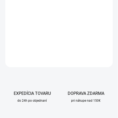
DORUČIŤ DO:
11.8.2026
MOŽNOSTI
DORUČENIA
−
+
Pridať do košíka
DETAILNÉ INFORMÁCIE
OPÝTAŤ SA
STRÁŽIŤ
EXPEDÍCIA TOVARU
DOPRAVA ZDARMA
do 24h po objednaní
pri nákupe nad 150€