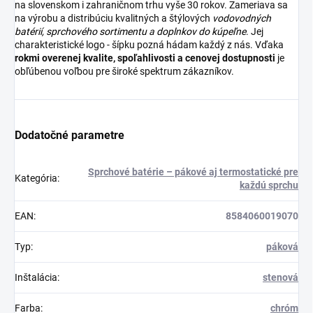
na slovenskom i zahraničnom trhu vyše 30 rokov. Zameriava sa
na výrobu a distribúciu kvalitných a štýlových
vodovodných
batérií
,
sprchového sortimentu
a
doplnkov do kúpeľne
. Jej
charakteristické logo - šípku pozná hádam každý z nás. Vďaka
rokmi overenej kvalite, spoľahlivosti a cenovej dostupnosti
je
obľúbenou voľbou pre široké spektrum zákazníkov.
Dodatočné parametre
Sprchové batérie – pákové aj termostatické pre
Kategória
:
každú sprchu
EAN
:
8584060019070
Typ
:
páková
Inštalácia
:
stenová
Farba
:
chróm