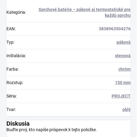
Sprchové batérie – pákové aj termostatické pre
Kategória
:
každú sprchu
EAN
:
3838963504276
Typ
:
páková
Inštalácia
:
stenová
Farba
:
chróm
Rozstup
:
150 mm
Séria
:
PROJECT
Tvar
:
oblý
Diskusia
Buďte prvý, kto napíše príspevok k tejto položke.