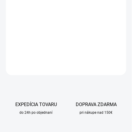
DORUČIŤ DO:
13.8.2026
MOŽNOSTI
DORUČENIA
−
+
Pridať do košíka
DETAILNÉ INFORMÁCIE
OPÝTAŤ SA
STRÁŽIŤ
EXPEDÍCIA TOVARU
DOPRAVA ZDARMA
do 24h po objednaní
pri nákupe nad 150€