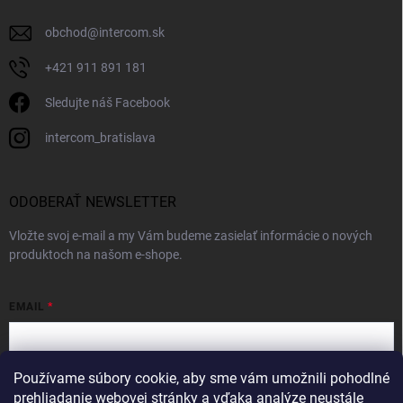
obchod
@
intercom.sk
+421 911 891 181
Sledujte náš Facebook
intercom_bratislava
ODOBERAŤ NEWSLETTER
Vložte svoj e-mail a my Vám budeme zasielať informácie o nových
produktoch na našom e-shope.
EMAIL
Používame súbory cookie, aby sme vám umožnili pohodlné
Vložením e-mailu súhlasíte s
podmienkami ochrany osobných údajov
prehliadanie webovej stránky a vďaka analýze neustále