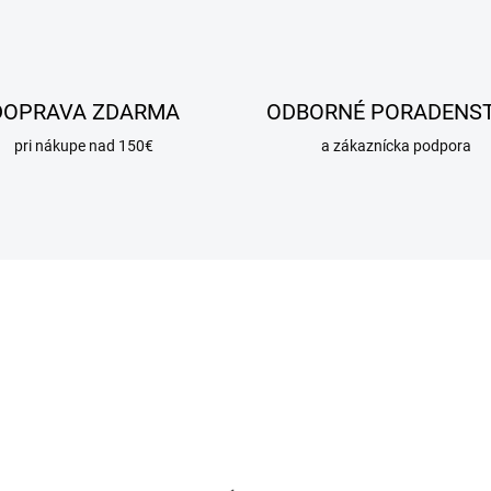
DOPRAVA ZDARMA
ODBORNÉ PORADENS
pri nákupe nad 150€
a zákaznícka podpora