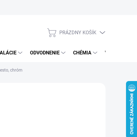
PRÁZDNY KOŠÍK
NÁKUPNÝ
KOŠÍK
ALÁCIE
ODVODNENIE
CHÉMIA
VEREJNÝ SEK
esto, chróm
7 €