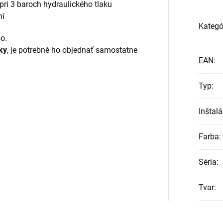
pri 3 baroch hydraulického tlaku
ní
Kategó
o.
ky
, je potrebné ho objednať samostatne
EAN
:
Typ
:
Inštalá
Farba
:
Séria
:
Tvar
: