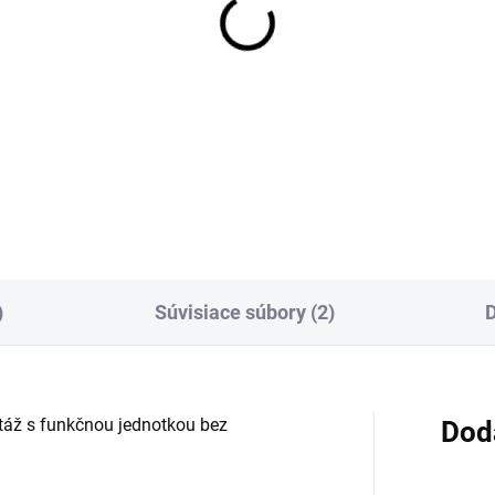
OBVYKLE 6-10 DNÍ
domietkové teleso
NSABLUEBOX G 3/4"
4,57 €
Detail
)
Súvisiace súbory (2)
D
ž s funkčnou jednotkou bez
Dod