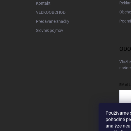
Rekla
Kontakt
Obcho
VEĽKOOBCHOD
Podmi
Predávané značky
Slovník pojmov
ODO
Vložte
našom
EMAIL
Používame s
Vložen
pohodlné pr
Pri
analýze neus