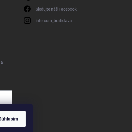
Sledujte náš Facebook
intercom_bratislava
na
Súhlasím