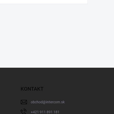
KONTAKT
obchod
@
intercom.sk
+421 911 891 181