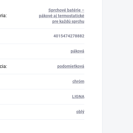
Sprchové batérie –
ria
:
pákové aj termostatické
pre každú sprchu
4015474278882
páková
cia
:
podomietková
chróm
LIGNA
oblý