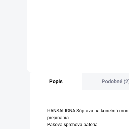
SKLADOM
Podomietkové teleso
Po
HANSABLUEBOX G 1/2"
HA
114,14 €
16
Detail
Popis
Podobné (2
HANSALIGNA Súprava na konečnú montá
prepínania
Páková
sprchová batéria