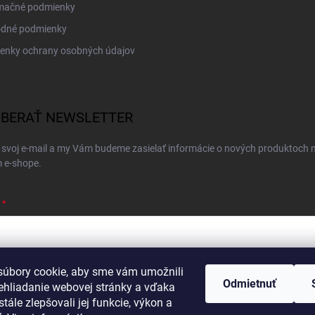
mačné podmienky
dné podmienky
enky ochrany osobných údajov
BERAŤ NEWSLETTER
 svoj e-mail a my Vám budeme zasielať informácie o nových produktoch 
 e-shope.
úbory cookie, aby sme vám umožnili
ím e-mailu súhlasíte s
podmienkami ochrany osobných údajov
Odmietnuť
ehliadanie webovej stránky a vďaka
hlásiť sa
tále zlepšovali jej funkcie, výkon a