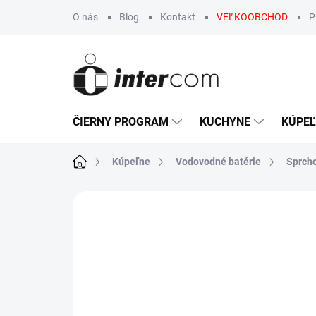
Prejsť
O nás
Blog
Kontakt
VEĽKOOBCHOD
P
na
obsah
ČIERNY PROGRAM
KUCHYNE
KÚPE
Domov
Kúpeľne
Vodovodné batérie
Sprch
Neohodnotené
Podrobnosti hodn