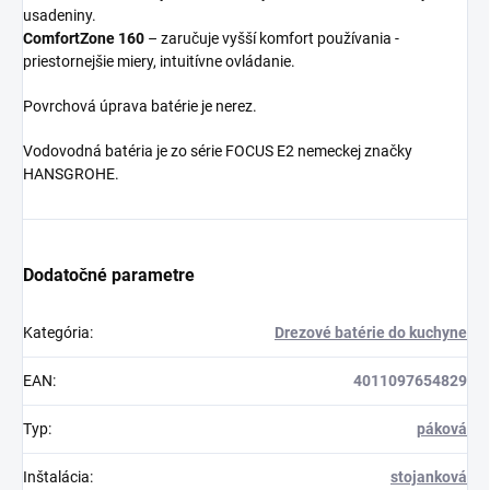
usadeniny.
ComfortZone 160
– zaručuje vyšší komfort používania -
priestornejšie miery, intuitívne ovládanie.
Povrchová úprava batérie je nerez.
Vodovodná batéria je zo série FOCUS E2 nemeckej značky
HANSGROHE.
Dodatočné parametre
Kategória
:
Drezové batérie do kuchyne
EAN
:
4011097654829
Typ
:
páková
Inštalácia
:
stojanková