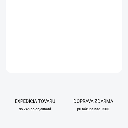
DORUČIŤ DO:
14.8.2026
MOŽNOSTI
DORUČENIA
−
+
Pridať do košíka
DETAILNÉ INFORMÁCIE
OPÝTAŤ SA
STRÁŽIŤ
EXPEDÍCIA TOVARU
DOPRAVA ZDARMA
do 24h po objednaní
pri nákupe nad 150€