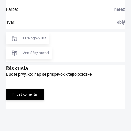
Farba
:
nerez
Tvar
:
oblý
Katalógový list
Montážny návod
Diskusia
Buďte prvý, kto napíše príspevok k tejto položke.
Pridať komentár