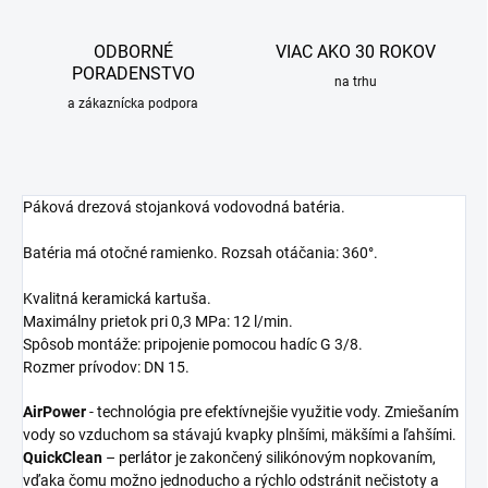
ODBORNÉ
VIAC AKO 30 ROKOV
PORADENSTVO
na trhu
a zákaznícka podpora
Páková drezová stojanková vodovodná batéria.
Batéria má otočné ramienko. Rozsah otáčania: 360°.
Kvalitná keramická kartuša.
Maximálny prietok pri 0,3 MPa: 12 l/min.
Spôsob montáže: pripojenie pomocou hadíc G 3/8.
Rozmer prívodov: DN 15.
AirPower
- technológia pre efektívnejšie využitie vody. Zmiešaním
vody so vzduchom sa stávajú kvapky plnšími, mäkšími a ľahšími.
QuickClean
–
perlátor
je zakončený silikónovým nopkovaním,
vďaka čomu možno jednoducho a rýchlo odstránit nečistoty a