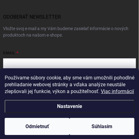
ODOBERAŤ NEWSLETTER
Vložte svoj e-mail a my Vám budeme zasielať informácie o nových
produktoch na našom e-shope.
EMAIL
Používame súbory cookie, aby sme vám umožnili pohodlné
Vložením e-mailu súhlasíte s
podmienkami ochrany osobných údajov
prehliadanie webovej stránky a vďaka analýze neustále
zlepšovali jej funkcie, výkon a použiteľnosť.
Viac informácií
Prihlásiť sa
Nastavenie
Copyright 2026
Intercom
. Všetky práva vyhradené.
Odmietnuť
Súhlasím
Vytvoril Shoptet