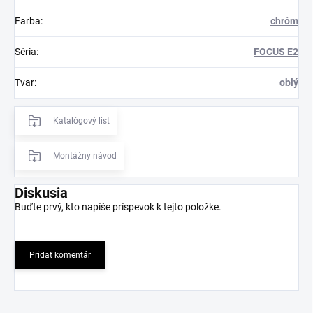
Farba
:
chróm
Séria
:
FOCUS E2
Tvar
:
oblý
Katalógový list
Montážny návod
Diskusia
Buďte prvý, kto napíše príspevok k tejto položke.
Pridať komentár