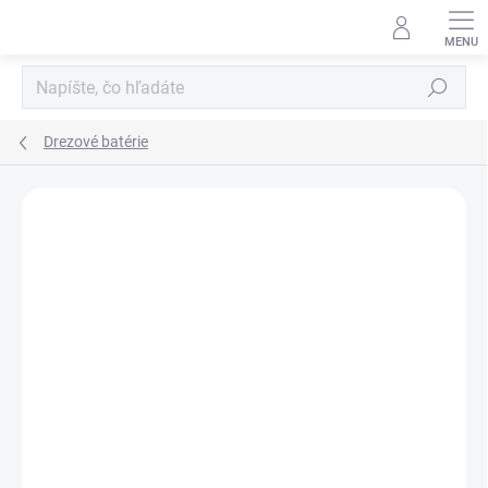
Prejsť
na
obsah
Hľadať
Drezové batérie
Neohodnotené
Podrobnosti hodnotenia