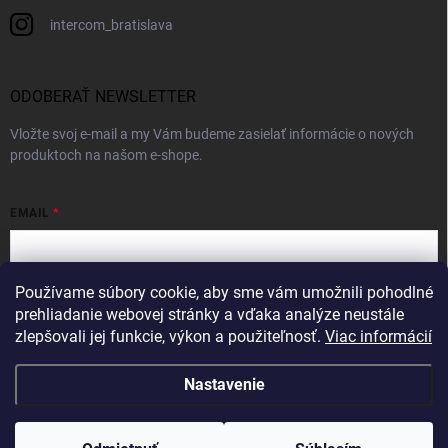
intercom_bratislava
ODOBERAŤ NEWSLETTER
Vložte svoj e-mail a my Vám budeme zasielať informácie o nových
produktoch na našom e-shope.
EMAIL
Používame súbory cookie, aby sme vám umožnili pohodlné
Vložením e-mailu súhlasíte s
podmienkami ochrany osobných údajov
prehliadanie webovej stránky a vďaka analýze neustále
zlepšovali jej funkcie, výkon a použiteľnosť.
Viac informácií
Prihlásiť sa
Nastavenie
Copyright 2026
Intercom
. Všetky práva vyhradené.