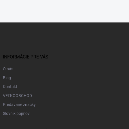
Z
á
p
ä
t
i
INFORMÁCIE PRE VÁS
e
O nás
Blog
Kontakt
VEĽKOOBCHOD
Predávané značky
Slovník pojmov