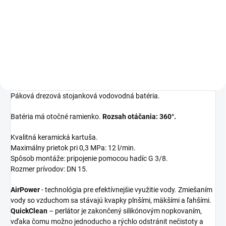
43,47 €
Detail
Páková drezová stojanková vodovodná batéria.
Batéria má otočné ramienko.
Rozsah otáčania: 360°.
Kvalitná keramická kartuša.
Maximálny prietok pri 0,3 MPa: 12 l/min.
Spôsob montáže: pripojenie pomocou hadíc G 3/8.
Rozmer prívodov: DN 15.
AirPower
- technológia pre efektívnejšie využitie vody. Zmiešaním
vody so vzduchom sa stávajú kvapky plnšími, mäkšími a ľahšími.
QuickClean
–
perlátor
je zakončený silikónovým nopkovaním,
vďaka čomu možno jednoducho a rýchlo odstránit nečistoty a