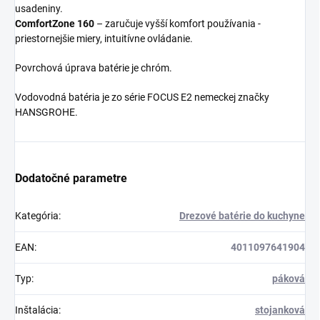
usadeniny.
ComfortZone 160
– zaručuje vyšší komfort používania -
priestornejšie miery, intuitívne ovládanie.
Povrchová úprava batérie je chróm.
Vodovodná batéria je zo série FOCUS E2 nemeckej značky
HANSGROHE.
Dodatočné parametre
Kategória
:
Drezové batérie do kuchyne
EAN
:
4011097641904
Typ
:
páková
Inštalácia
:
stojanková