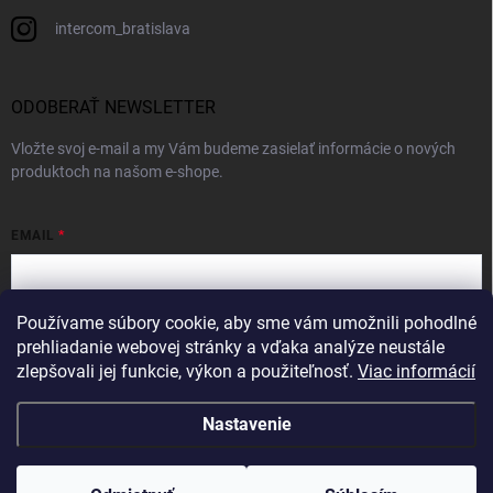
intercom_bratislava
ODOBERAŤ NEWSLETTER
Vložte svoj e-mail a my Vám budeme zasielať informácie o nových
produktoch na našom e-shope.
EMAIL
Používame súbory cookie, aby sme vám umožnili pohodlné
Vložením e-mailu súhlasíte s
podmienkami ochrany osobných údajov
prehliadanie webovej stránky a vďaka analýze neustále
zlepšovali jej funkcie, výkon a použiteľnosť.
Viac informácií
Prihlásiť sa
Nastavenie
Copyright 2026
Intercom
. Všetky práva vyhradené.