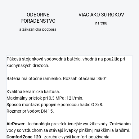
ODBORNÉ
VIAC AKO 30 ROKOV
PORADENSTVO
na trhu
a zákaznícka podpora
Páková stojanková vodovodná batéria, vhodná na použitie pri
kuchynských drezoch.
Batéria má otočné ramienko. Rozsah otáčania: 360°.
Kvalitná keramická kartuša.
Maximálny prietok pri 0,3 MPa: 12 l/min.
Spôsob montáže: pripojenie pomocou hadíc G 3/8.
Rozmer prívodov: DN 15.
AirPower
- technológia pre efektívnejšie využitie vody. Zmiešaním
vody so vzduchom sa stávajú kvapky plnšími, mäkšími a ľahšími.
ComfortZone 120
- zaručuje vyšší komfort používania -