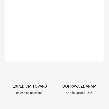
DORUČIŤ DO:
17.8.2026
MOŽNOSTI
DORUČENIA
−
+
Pridať do košíka
DETAILNÉ INFORMÁCIE
OPÝTAŤ SA
STRÁŽIŤ
EXPEDÍCIA TOVARU
DOPRAVA ZDARMA
do 24h po objednaní
pri nákupe nad 150€