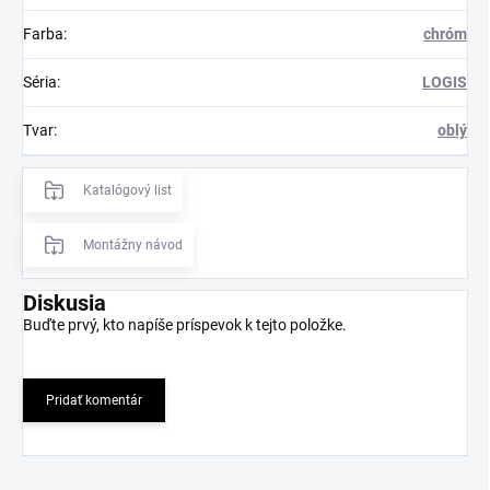
Farba
:
chróm
Séria
:
LOGIS
Tvar
:
oblý
Katalógový list
Montážny návod
Diskusia
Buďte prvý, kto napíše príspevok k tejto položke.
Pridať komentár