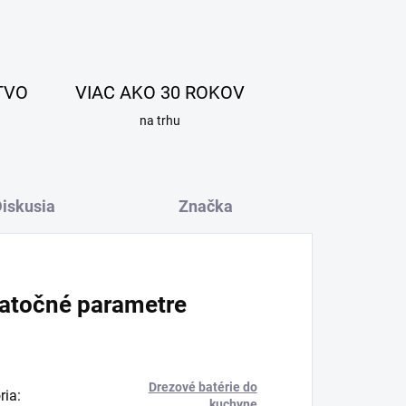
TVO
VIAC AKO 30 ROKOV
na trhu
iskusia
Značka
atočné parametre
Drezové batérie do
ria
:
kuchyne