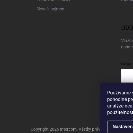
Slovník pojmov
ODO
Vložte
našom
EMAIL
Používame s
Vložen
pohodlné pr
Pri
analýze neus
použiteľnos
Nastaven
Copyright 2026
Intercom
. Všetky práva vyhradené.