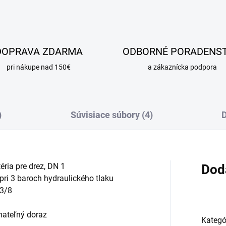
DOPRAVA ZDARMA
ODBORNÉ PORADENS
pri nákupe nad 150€
a zákaznícka podpora
)
Súvisiace súbory (4)
D
ia pre drez, DN 1
Dod
pri 3 baroch hydraulického tlaku
 3/8
ímateľný doraz
Kategó