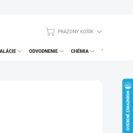
PRÁZDNY KOŠÍK
NÁKUPNÝ
KOŠÍK
ALÁCIE
ODVODNENIE
CHÉMIA
VEREJNÝ SEK
9 €