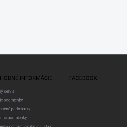
HODNÉ INFORMÁCIE
FACEBOOK
ý servis
ie podmienky
mačné podmienky
dné podmienky
enky ochrany osobných údajov