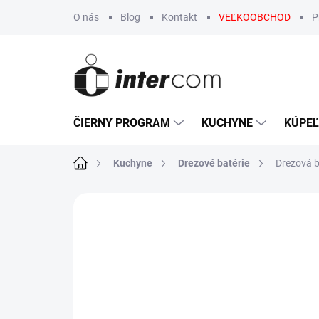
Prejsť
O nás
Blog
Kontakt
VEĽKOOBCHOD
P
na
obsah
ČIERNY PROGRAM
KUCHYNE
KÚPE
Domov
Kuchyne
Drezové batérie
Drezová 
Neohodnotené
Podrobnosti hodn