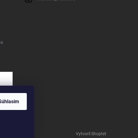
na
Súhlasím
Vytvoril Shoptet