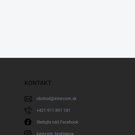
KONTAKT
obchod
@
intercom.sk
+421 911 891 181
Sledujte náš Facebook
intercom_bratislava