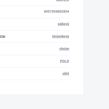
4057304002854
páková
cia
:
stojanková
chróm
POLO
oblý