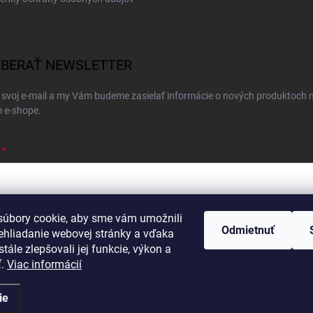
BERAŤ NEWSLETTER
 svoj e-mail a my Vám budeme zasielať informácie o nových produktoch 
 e-shope.
úbory cookie, aby sme vám umožnili
ím e-mailu súhlasíte s
podmienkami ochrany osobných údajov
Odmietnuť
ehliadanie webovej stránky a vďaka
hlásiť sa
tále zlepšovali jej funkcie, výkon a
ť.
Viac informácií
ie