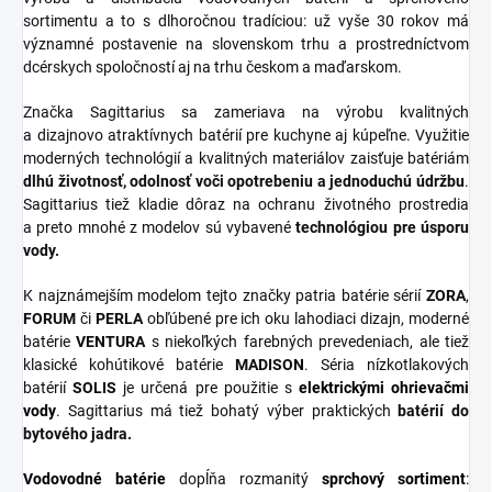
sortimentu a to s dlhoročnou tradíciou: už vyše 30 rokov má
významné postavenie na slovenskom trhu a prostredníctvom
dcérskych spoločností aj na trhu českom a maďarskom.
Značka Sagittarius sa zameriava na výrobu kvalitných
a dizajnovo atraktívnych batérií pre kuchyne aj kúpeľne. Využitie
moderných technológií a kvalitných materiálov zaisťuje batériám
dlhú životnosť, odolnosť voči opotrebeniu a jednoduchú údržbu
.
Sagittarius tiež kladie dôraz na ochranu životného prostredia
a preto mnohé z modelov sú vybavené
technológiou pre úsporu
vody.
K najznámejším modelom tejto značky patria batérie sérií
ZORA
,
FORUM
či
PERLA
obľúbené pre ich oku lahodiaci dizajn, moderné
batérie
VENTURA
s niekoľkých farebných prevedeniach, ale tiež
klasické kohútikové batérie
MADISON
. Séria nízkotlakových
batérií
SOLIS
je určená pre použitie s
elektrickými ohrievačmi
vody
. Sagittarius má tiež bohatý výber praktických
batérií do
bytového jadra.
Vodovodné batérie
dopĺňa rozmanitý
sprchový
sortiment
: