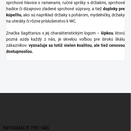
sprchové hlavice s ramenami, ručné spršky s držiakmi, sprchové
hadice či dizajnovo zladené sprchové súpravy, a tiež
doplnky
pre
kúpeľňu
, ako sú napríklad držiaky s pohárom, mydelničky, držiaky
na uteráky či rôzne príslušenstvo k WC.
Značka Sagittarius s jej charakteristickým logom –
šípkou
, ktorú
pozná azda každý z nás, je skvelou voľbou pre širokú škálu
zákazníkov:
vyznačuje sa totiž nielen kvalitou, ale tiež cenovou
dostupnosťou.
Z
á
p
ä
t
i
INFORMÁCIE PRE VÁS