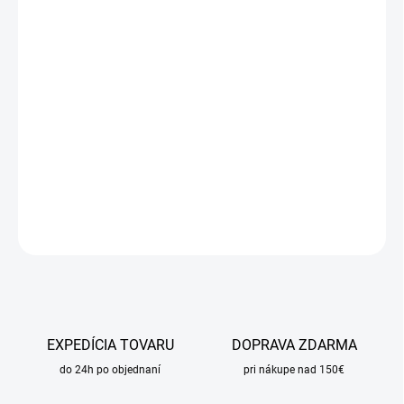
cena:
MÔŽEME
DORUČIŤ DO:
10.8.2026
MOŽNOSTI
DORUČENIA
−
+
Pridať do košíka
DETAILNÉ INFORMÁCIE
OPÝTAŤ SA
STRÁŽIŤ
EXPEDÍCIA TOVARU
DOPRAVA ZDARMA
do 24h po objednaní
pri nákupe nad 150€