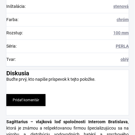
Inštalácia
:
stenová
Farba
:
chróm
Rozstup
:
100 mm
Séria
:
PERLA
Tvar
:
oblý
Diskusia
Buďte prvý, kto napíše príspevok k tejto položke.
Pridať komentár
Sagittarius – vlajková loď spoločnosti Intercom Bratislava
,
ktorá je známou a rešpektovanou firmou špecializujúcou sa na
výrobu a distribúciu vodovodných batérií a sprchového