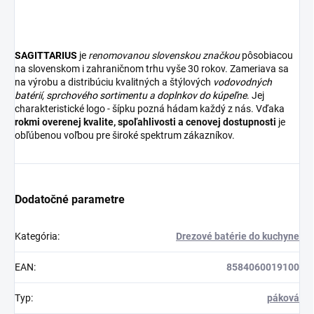
SAGITTARIUS
je
renomovanou slovenskou značkou
pôsobiacou
na slovenskom i zahraničnom trhu vyše 30 rokov. Zameriava sa
na výrobu a distribúciu kvalitných a štýlových
vodovodných
batérií
,
sprchového sortimentu
a
doplnkov do kúpeľne
. Jej
charakteristické logo - šípku pozná hádam každý z nás. Vďaka
rokmi overenej kvalite, spoľahlivosti a cenovej dostupnosti
je
obľúbenou voľbou pre široké spektrum zákazníkov.
Dodatočné parametre
Kategória
:
Drezové batérie do kuchyne
EAN
:
8584060019100
Typ
:
páková