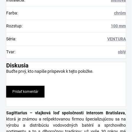
Inštalácia
:
stenová
Farba
:
chróm
Rozstup
:
100 mm
Séria
:
VENTURA
Tvar
:
oblý
Diskusia
Buďte prvý, kto napíše príspevok k tejto položke.
Pridať komentár
Sagittarius – vlajková loď spoločnosti Intercom Bratislava
,
ktorá je známou a rešpektovanou firmou špecializujúcou sa na
výrobu a distribúciu vodovodných batérií a sprchového
sortimentu a to s dlhoročnou tradíciou: už vyše 30 rokov má