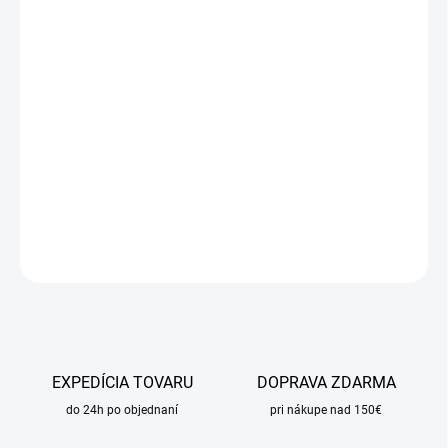
cena:
MÔŽEME
DORUČIŤ DO:
7.8.2026
MOŽNOSTI
DORUČENIA
−
+
Pridať do košíka
DETAILNÉ INFORMÁCIE
OPÝTAŤ SA
STRÁŽIŤ
EXPEDÍCIA TOVARU
DOPRAVA ZDARMA
do 24h po objednaní
pri nákupe nad 150€