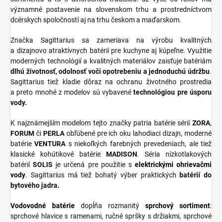
významné postavenie na slovenskom trhu a prostredníctvom
dcérskych spoločností aj na trhu českom a maďarskom.
Značka Sagittarius sa zameriava na výrobu kvalitných
a dizajnovo atraktívnych batérií pre kuchyne aj kúpeľne. Využitie
moderných technológií a kvalitných materiálov zaisťuje batériám
dlhú životnosť, odolnosť voči opotrebeniu a jednoduchú údržbu
.
Sagittarius tiež kladie dôraz na ochranu životného prostredia
a preto mnohé z modelov sú vybavené
technológiou pre úsporu
vody.
K najznámejším modelom tejto značky patria batérie sérií
ZORA
,
FORUM
či
PERLA
obľúbené pre ich oku lahodiaci dizajn, moderné
batérie
VENTURA
s niekoľkých farebných prevedeniach, ale tiež
klasické kohútikové batérie
MADISON
. Séria nízkotlakových
batérií
SOLIS
je určená pre použitie s
elektrickými ohrievačmi
vody
. Sagittarius má tiež bohatý výber praktických
batérií do
bytového jadra.
Vodovodné batérie
dopĺňa rozmanitý
sprchový
sortiment
:
sprchové hlavice s ramenami, ručné spršky s držiakmi, sprchové