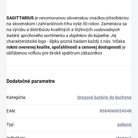
SAGITTARIUS
je
renomovanou slovenskou značkou
pôsobiacou
na slovenskom i zahraničnom trhu vyše 30 rokov. Zameriava sa
na výrobu a distribúciu kvalitných a štýlových
vodovodných
batérií
,
sprchového sortimentu
a
doplnkov do kúpeľne
. Jej
charakteristické logo - šípku pozná hádam každý z nás. Vďaka
rokmi overenej kvalite, spoľahlivosti a cenovej dostupnosti
je
obľúbenou voľbou pre široké spektrum zákazníkov.
Dodatočné parametre
Kategória
:
Drezové batérie do kuchyne
EAN
:
8584060024548
Typ
:
páková