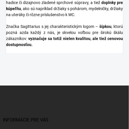
hadice či dizajnovo zladené sprchové súpravy, a tiež
doplnky
pre
kúpeľňu
, ako sú napríklad držiaky s pohárom, mydelničky, držiaky
na uteráky či rôzne príslušenstvo k WC.
Značka Sagittarius s jej charakteristickým logom –
šípkou
, ktorú
pozná azda každý z nás, je skvelou voľbou pre širokú škálu
zákazníkov:
vyznačuje sa totiž nielen kvalitou, ale tiež cenovou
dostupnosťou.
Z
á
p
ä
t
i
INFORMÁCIE PRE VÁS
e