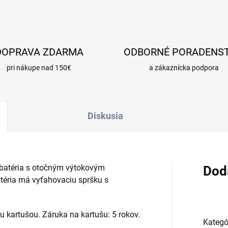
DOPRAVA ZDARMA
ODBORNÉ PORADENS
pri nákupe nad 150€
a zákaznícka podpora
Diskusia
batéria s otočným výtokovým
Dod
téria má vyťahovaciu spršku s
u kartušou. Záruka na kartušu: 5 rokov.
Kategó