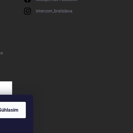
intercom_bratislava
na
Súhlasím