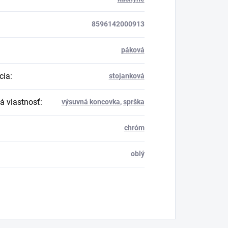
8596142000913
páková
cia
:
stojanková
á vlastnosť
:
výsuvná koncovka
,
sprška
chróm
oblý