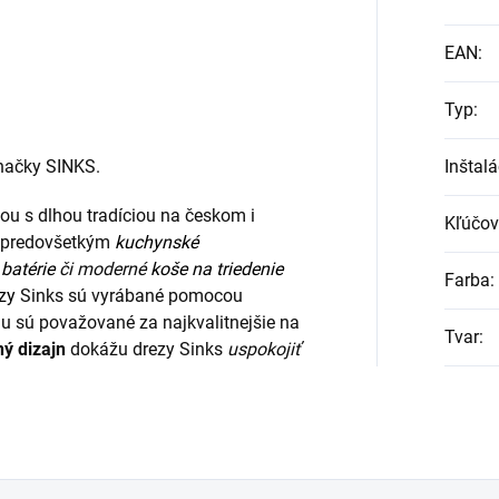
EAN
:
Typ
:
značky SINKS.
Inštalá
ou s dlhou tradíciou na českom i
Kľúčov
ia predovšetkým
kuchynské
batérie
či moderné
koše na triedenie
Farba
:
zy
Sinks sú vyrábané pomocou
u sú považované za najkvalitnejšie na
Tvar
:
ný dizajn
dokážu drezy Sinks
uspokojiť