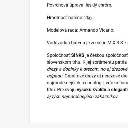
Povrchová úprava: lesklý chróm.
Hmotnosť batérie: 2kg.
Modelová rada: Armando Vicario.
Vodovodná batéria je zo série MIX 3 S 
Spoločnosť
SINKS
je českou spoločnosť
slovenskom trhu. K jej sortimentu patr
drezy
a
doplnky k drezom,
no aj
drezové 
odpadu.
Granitové drezy
aj
nerezové dre
najmodernejších technológií, vďaka čom
trhu. Pre svoju
vysokú kvalitu a elegant
aj tých najnáročnejších zákazníkov.