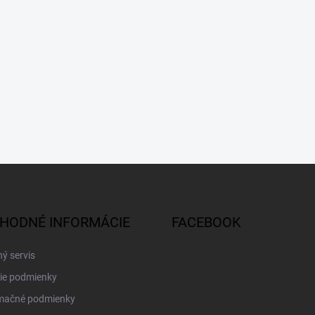
HODNÉ INFORMÁCIE
FACEBOOK
ý servis
ie podmienky
mačné podmienky