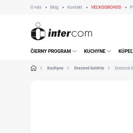
Prejsť
O nás
Blog
Kontakt
VEĽKOOBCHOD
P
na
obsah
ČIERNY PROGRAM
KUCHYNE
KÚPE
Domov
Kuchyne
Drezové batérie
Drezová b
Neohodnotené
Podrobnosti hodn