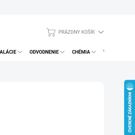
PRÁZDNY KOŠÍK
NÁKUPNÝ
KOŠÍK
ALÁCIE
ODVODNENIE
CHÉMIA
VEREJNÝ SEK
4 €