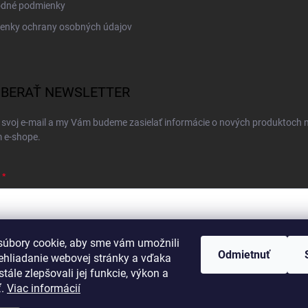
dné podmienky
enky ochrany osobných údajov
BERAŤ NEWSLETTER
 svoj e-mail a my Vám budeme zasielať informácie o nových produktoch 
 e-shope.
úbory cookie, aby sme vám umožnili
ím e-mailu súhlasíte s
podmienkami ochrany osobných údajov
Odmietnuť
ehliadanie webovej stránky a vďaka
hlásiť sa
tále zlepšovali jej funkcie, výkon a
ť.
Viac informácií