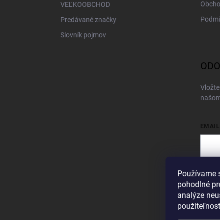
Obcho
VEĽKOOBCHOD
Podmi
Predávané značky
Slovník pojmov
ODO
Vložte
našom
EMAIL
Používame s
Vložen
pohodlné pr
Pri
analýze neus
použiteľnos