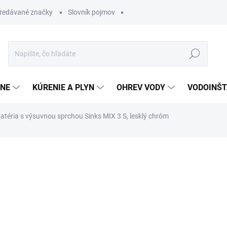
redávané značky
Slovník pojmov
Hľadať
ĽNE
KÚRENIE A PLYN
OHREV VODY
VODOINŠT
atéria s výsuvnou sprchou Sinks MIX 3 S, lesklý chróm
otenia
204,89 €
174,1
Jednotková
OBVYKLE 6-10 DNÍ
cena: