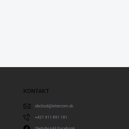
KONTAKT
obchod
@
intercom.sk
+421 911 891 181
Sledujte náš Facebook