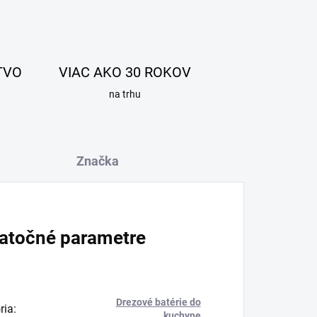
TVO
VIAC AKO 30 ROKOV
na trhu
Značka
atočné parametre
Drezové batérie do
ria
:
kuchyne