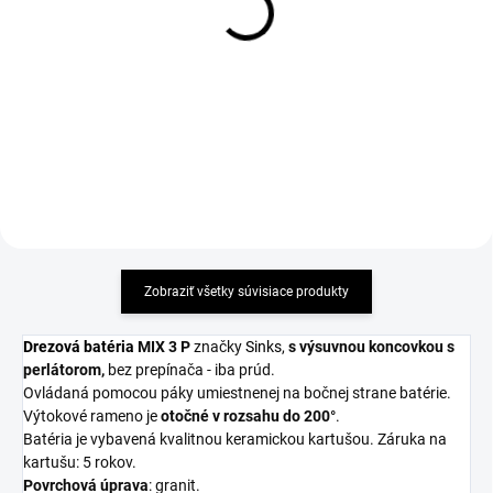
výsuvnou koncovkou Sinks
výsuvnou koncovkou Sinks
MIX 3 P Granblack
MIX 3 P Sahara
172,50 €
172,50 €
Detail
Detail
Zobraziť všetky súvisiace produkty
Drezová batéria
MIX 3 P
značky
Sinks
,
s výsuvnou koncovkou s
perlátorom,
bez prepínača - iba prúd.
Ovládaná pomocou páky umiestnenej na bočnej strane batérie.
Výtokové rameno je
otočné v rozsahu do 200°
.
Batéria je vybavená kvalitnou keramickou kartušou. Záruka na
kartušu: 5 rokov.
Povrchová úprava
: granit.