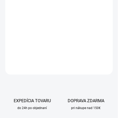
cena:
MÔŽEME
DORUČIŤ DO:
24.8.2026
MOŽNOSTI
DORUČENIA
−
+
Pridať do košíka
DETAILNÉ INFORMÁCIE
OPÝTAŤ SA
STRÁŽIŤ
EXPEDÍCIA TOVARU
DOPRAVA ZDARMA
do 24h po objednaní
pri nákupe nad 150€