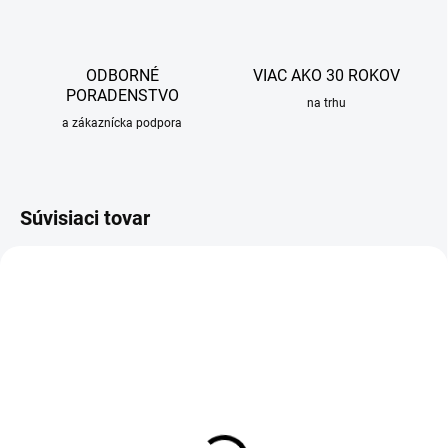
ODBORNÉ
VIAC AKO 30 ROKOV
PORADENSTVO
na trhu
a zákaznícka podpora
Súvisiaci tovar
OBVYKLE 6-10 DNÍ
OBVYKLE 6-10 DNÍ
Drezová batéria granitová s
Drezová batéria granitová s