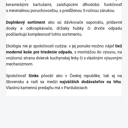
keramickými kartušami, zaisťujúcimi dlhodobú funkčnosť
s minimálnou poruchovosťou, s predĺženou 5-ročnou zárukou.
Doplnkový sortiment
ako sú dávkovače saponátu, prídavné
dosky a odkvapkávače, držiaky hubky či drviče odpadu
podčiarkujú komplexnosť tohto sortimentu.
Ekológia nie je spoločnosti cudzia: v jej ponuke možno nájsť
tiež
moderné koše pre triedenie odpadu
, s montážou do výsuvu, na
vnútornú stranu dvierok kuchynskej linky či s vlastným výsuvným
mechanizmom.
Spoločnosť
Sinks
pôsobí ako v Českej republike, tak aj na
Slovensku a radí sa medzi
najväčších dodávateľov na trhu
.
Vlastnú kamennú predajňu má v Pardubiciach.