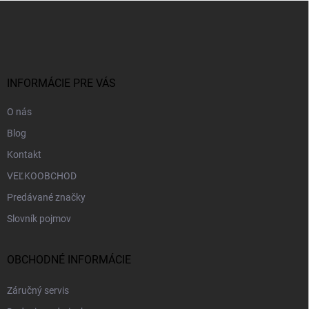
Z
á
p
ä
t
i
INFORMÁCIE PRE VÁS
e
O nás
Blog
Kontakt
VEĽKOOBCHOD
Predávané značky
Slovník pojmov
OBCHODNÉ INFORMÁCIE
Záručný servis