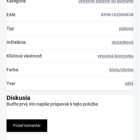
Kategória
:
Drezové batérie do kuchyne
EAN
:
8596142000838
Typ
:
páková
Inštalácia
:
stojanková
Kľúčová vlastnosť
:
výsuvná koncovka
Farba
:
biela/chróm
Tvar
:
oblý
Diskusia
Buďte prvý, kto napíše príspevok k tejto položke.
Pridať komentár