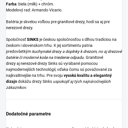
Farba
: biela (milk) + chróm.
Modelový rad: Armando Vicario.
Batéria je skvelou voľbou pre
granitové drezy
, hodí sa aj pre
nerezové drezy
.
Spoločnosť
SINKS
je českou spoločnosťou s dlhou tradíciou na
českom i slovenskom trhu. K jej sortimentu patria
predovšetkým
kuchynské drezy
a
doplnky k drezom,
no aj
drezové
batérie
či moderné
koše na triedenie odpadu.
Granitové
drezy
aj
nerezové drezy
Sinks sú vyrábané pomocou
najmodernejších technológií, vďaka čomu sú považované za
najkvalitnejšie na trhu. Pre svoju
vysokú kvalitu a elegantný
dizajn
dokážu drezy Sinks
uspokojiť aj tých najnáročnejších
zákazníkov.
Dodatočné parametre