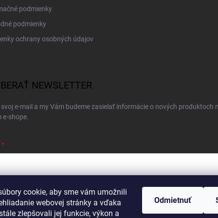
mačné podmienky
dné podmienky
enky ochrany osobných údajov
BERAŤ NEWSLETTER
 svoj e-mail a my Vám budeme zasielať informácie o nových produktoch 
 e-shope.
úbory cookie, aby sme vám umožnili
ím e-mailu súhlasíte s
podmienkami ochrany osobných údajov
Odmietnuť
ehliadanie webovej stránky a vďaka
hlásiť sa
tále zlepšovali jej funkcie, výkon a