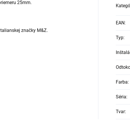
 priemeru 25mm.
Kategó
EAN
:
talianskej značky M&Z.
Typ
:
Inštalá
Odtoko
Farba
:
Séria
:
Tvar
: