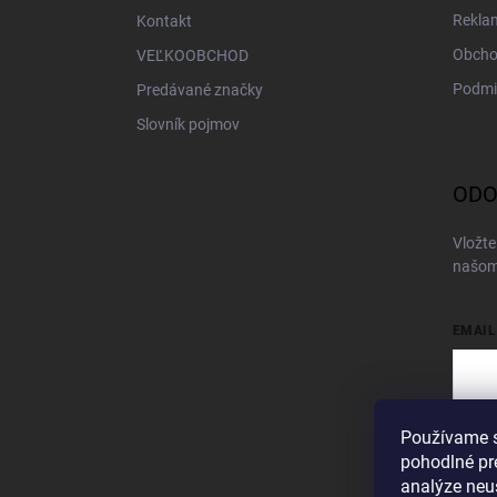
Rekla
Kontakt
Obcho
VEĽKOOBCHOD
Podmi
Predávané značky
Slovník pojmov
ODO
Vložte
našom
EMAIL
Používame s
Vložen
pohodlné pr
Pri
analýze neus