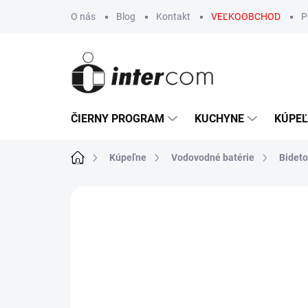
Prejsť
O nás
Blog
Kontakt
VEĽKOOBCHOD
P
na
obsah
ČIERNY PROGRAM
KUCHYNE
KÚPE
Domov
Kúpeľne
Vodovodné batérie
Bideto
Neohodnotené
Podrobnosti hodn
VÝPREDAJ