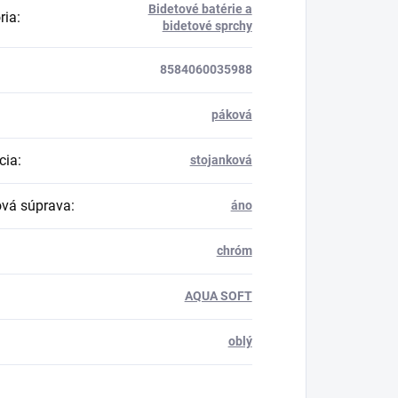
Bidetové batérie a
ria
:
bidetové sprchy
8584060035988
páková
cia
:
stojanková
vá súprava
:
áno
chróm
AQUA SOFT
oblý