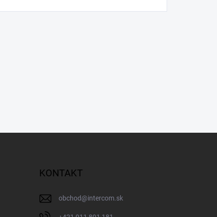
KONTAKT
obchod
@
intercom.sk