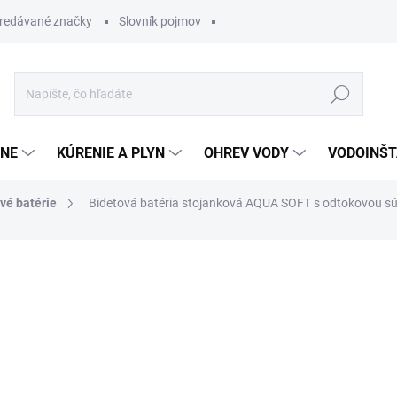
redávané značky
Slovník pojmov
Hľadať
ĽNE
KÚRENIE A PLYN
OHREV VODY
VODOINŠT
vé batérie
Bidetová batéria stojanková AQUA SOFT s odtokovou s
otenia
119,12 €
53,60
Jednotková
SKLADOM