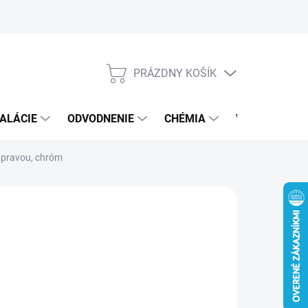
PRÁZDNY KOŠÍK
NÁKUPNÝ
KOŠÍK
ALÁCIE
ODVODNENIE
CHÉMIA
VEREJNÝ SEK
úpravou, chróm
 €