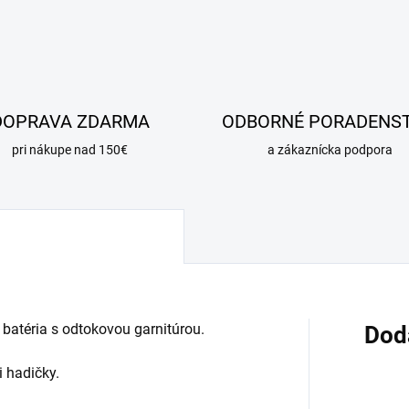
DOPRAVA ZDARMA
ODBORNÉ PORADENS
pri nákupe nad 150€
a zákaznícka podpora
atéria s odtokovou garnitúrou.
Dod
i hadičky.