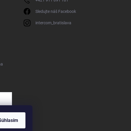
+421 911 891 181
Sledujte náš Facebook
intercom_bratislava
na
Súhlasím