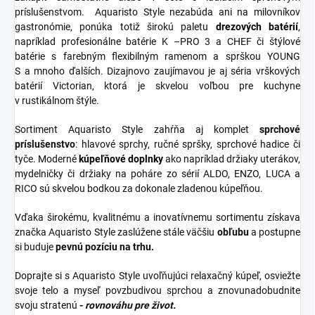
príslušenstvom. Aquaristo Style nezabúda ani na milovníkov
gastronómie, ponúka totiž širokú paletu
drezových batérií
,
napríklad profesionálne batérie K –PRO 3 a CHEF či štýlové
batérie s farebným flexibilným ramenom a sprškou YOUNG
S a mnoho ďalších. Dizajnovo zaujímavou je aj séria vrškových
batérií Victorian, ktorá je skvelou voľbou pre kuchyne
v rustikálnom štýle.
Sortiment Aquaristo Style zahŕňa aj komplet
sprchové
príslušenstvo
: hlavové sprchy, ručné spršky, sprchové hadice či
tyče. Moderné
kúpeľňové
doplnky
ako napríklad držiaky uterákov,
mydelničky či držiaky na poháre zo sérií ALDO, ENZO, LUCA a
RICO sú skvelou bodkou za dokonale zladenou kúpeľňou.
Vďaka širokému, kvalitnému a inovatívnemu sortimentu získava
značka Aquaristo Style zaslúžene stále väčšiu
obľubu
a postupne
si buduje
pevnú pozíciu na trhu.
Doprajte si s Aquaristo Style uvoľňujúci relaxačný kúpeľ, osviežte
svoje telo a myseľ povzbudivou sprchou a znovunadobudnite
svoju stratenú
-
rovnováhu pre život.