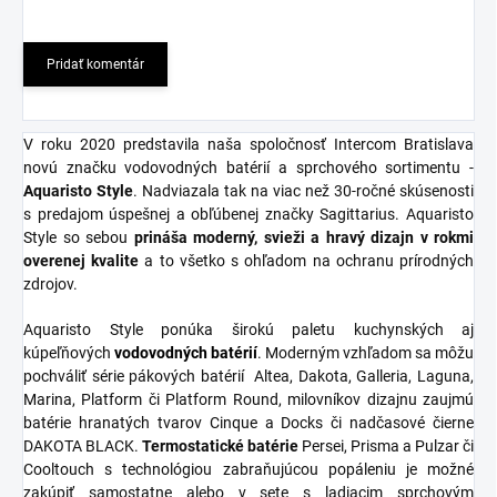
Pridať komentár
V roku 2020 predstavila naša spoločnosť Intercom Bratislava
novú značku vodovodných batérií a sprchového sortimentu -
Aquaristo Style
. Nadviazala tak na viac než 30-ročné skúsenosti
s predajom úspešnej a obľúbenej značky Sagittarius. Aquaristo
Style so sebou
prináša moderný, svieži a hravý dizajn v rokmi
overenej kvalite
a to všetko s ohľadom na ochranu prírodných
zdrojov.
Aquaristo Style ponúka širokú paletu kuchynských aj
kúpeľňových
vodovodných
batérií
. Moderným vzhľadom sa môžu
pochváliť série pákových batérií Altea, Dakota, Galleria, Laguna,
Marina, Platform či Platform Round, milovníkov dizajnu zaujmú
batérie hranatých tvarov Cinque a Docks či nadčasové čierne
DAKOTA BLACK.
Termostatické
batérie
Persei, Prisma a Pulzar či
Cooltouch s technológiou zabraňujúcou popáleniu je možné
zakúpiť samostatne alebo v sete s ladiacim sprchovým