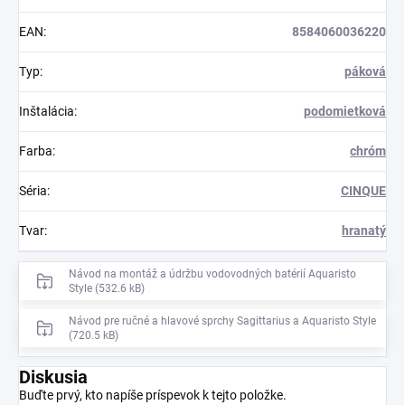
EAN
:
8584060036220
Typ
:
páková
Inštalácia
:
podomietková
Farba
:
chróm
Séria
:
CINQUE
Tvar
:
hranatý
Návod na montáž a údržbu vodovodných batérií Aquaristo
Style (532.6 kB)
Návod pre ručné a hlavové sprchy Sagittarius a Aquaristo Style
(720.5 kB)
Diskusia
Buďte prvý, kto napíše príspevok k tejto položke.