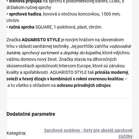
• stenová prípojka
na sprchu k podomietkovej batérii, CUBE, s
držiakom ručnej sprchy
•
sprchová hadica
, kovová s otočnou koncovkou, 1500 mm,
chróm
•
ručná sprcha
SQUARE, 1-polohová, plast, chróm.
Značka
AQUARISTO
STYLE
je novým hráčom na slovenskom
trhu v oblasti sanitárnej techniky. Jej portfólio zahŕňa
vodovodné
batérie,
sprchový sortiment
a
doplnky do kúpeľne
, ktoré vdýchnu
vášmu domovu nový život. Značka stavia na dlhoročných
skúsenostiach spoločnosti Intercom Europe, ktoré sú zárukou
kvality a spoľahlivosti. AQUARISTO STYLE tak
prináša moderný,
svieži a hravý dizajn v kombinácii s rokmi overenou kvalitou
–
a to všetko s ohľadom na
ochranu prírodných zdrojov.
Dodatočné parametre
Sprchové systémy - Sety pre skvelé sprchové
Kategória
:
zážitky