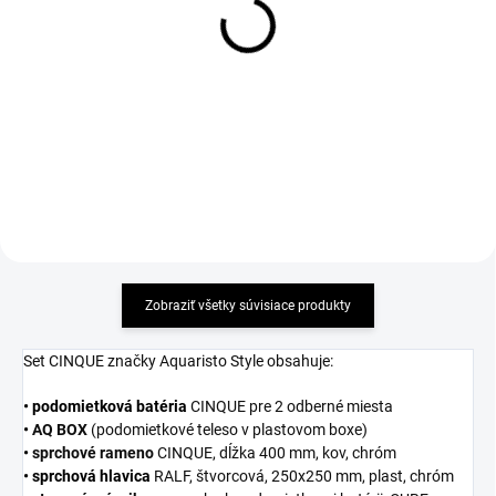
Sada 3ks silikónových
Umývadlová batéria
tesnení na úsporu vody,
stojanková CINQUE bez
rozmer 1/2"
odtokovej súpravy, chróm
1,78 €
58,98 €
Detail
Detail
Zobraziť všetky súvisiace produkty
Set CINQUE značky Aquaristo Style obsahuje:
•
podomietková batéria
CINQUE pre 2 odberné miesta
• AQ BOX
(podomietkové teleso v plastovom boxe)
• sprchové rameno
CINQUE, dĺžka 400 mm, kov, chróm
•
sprchová hlavica
RALF, štvorcová, 250x250 mm, plast, chróm