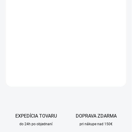
Jednotková
SKLADOM
cena:
MÔŽEME
DORUČIŤ DO:
11.8.2026
MOŽNOSTI
DORUČENIA
−
+
Pridať do košíka
DETAILNÉ INFORMÁCIE
OPÝTAŤ SA
STRÁŽIŤ
EXPEDÍCIA TOVARU
DOPRAVA ZDARMA
do 24h po objednaní
pri nákupe nad 150€