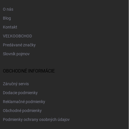
e
k
O nás
y
v
Blog
ý
p
Kontakt
i
VEĽKOOBCHOD
s
u
Predávané značky
Slovník pojmov
OBCHODNÉ INFORMÁCIE
Záručný servis
Dodacie podmienky
Reklamačné podmienky
Obchodné podmienky
Podmienky ochrany osobných údajov