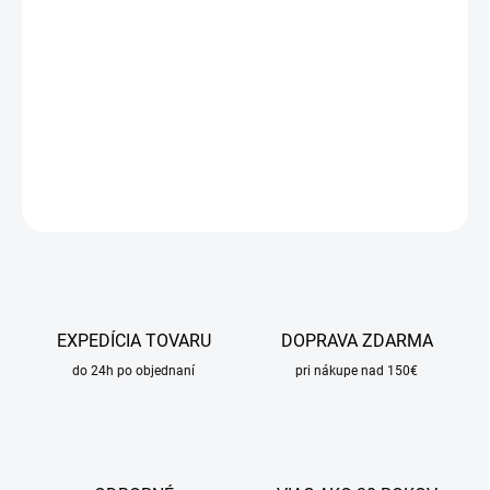
MOŽNOSTI
DORUČENIA
−
+
Pridať do košíka
DETAILNÉ INFORMÁCIE
OPÝTAŤ SA
STRÁŽIŤ
EXPEDÍCIA TOVARU
DOPRAVA ZDARMA
do 24h po objednaní
pri nákupe nad 150€