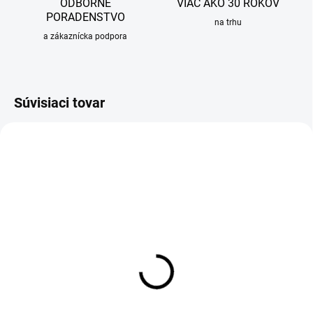
ODBORNÉ
VIAC AKO 30 ROKOV
PORADENSTVO
na trhu
a zákaznícka podpora
Súvisiaci tovar
-10 % S KÓDOM
KVAPKA
SKLADOM
Záhradný ventil ARKA Calido
Garden s prípojkou,
mrazuvzdorný, 3/4"
11,91 €