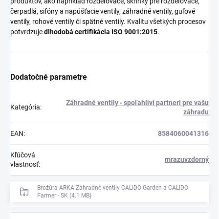
produktov, ako napríklad
rozdeľovače
, skrinky pre rozdeľovače,
čerpadlá,
sifóny
a napúšťacie ventily,
záhradné ventily
,
guľové
ventily
,
rohové ventily
či
spätné ventily
. Kvalitu všetkých procesov
potvrdzuje
dlhodobá certifikácia ISO 9001:2015
.
Dodatočné parametre
Záhradné ventily - spoľahliví partneri pre vašu
Kategória
:
záhradu
EAN
:
8584060041316
Kľúčová
mrazuvzdorný
vlastnosť
:
Brožúra ARKA Záhradné ventily CALIDO Garden a CALIDO
Farmer - SK (4.1 MB)