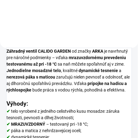
Detail
Záhradný
ventil
CALIDO
GARDEN
od
značky
ARKA
je
navrhnutý
pre
náročné
podmienky –
vďaka
mrazuvzdornému
prevedeniu
testovanému
až
pri -
18 °
C
sa
naň
môžete
spoľahnúť
aj
v
zime.
Jednodielne
mosadzné
telo
,
kvalitné
dynamické
tesnenie
a
nerezová
páka
s
maticou
zaručujú
nielen
pevnosť
a
odolnosť,
ale
aj
dlhoročnú
spoľahlivú
prevádzku.
Vďaka
prípojke
na
hadicu
a
rýchlospojke
bude
práca
s
vodou
rýchla,
pohodlná
a
efektívna.
Výhody
:
✔
telo vyrobené z jedného celistvého kusu mosadze: záruka
tesnosti, pevnosti a dlhej životnosti;
✔
MRAZUVZDORNÝ
– testovaný pri -18 °C;
✔
páka a matica z nehrdzavejúcej oceli;
✔
dynamické tesnenie;