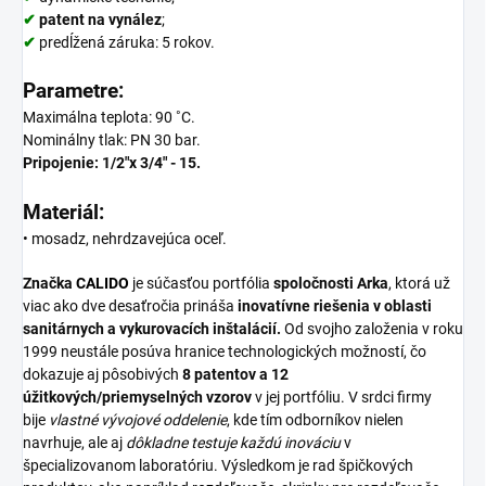
✔
patent na vynález
;
✔
predĺžená záruka: 5 rokov.
Parametre
:
Maximálna teplota: 90 ˚C.
Nominálny tlak: PN 30 bar.
Pripojenie: 1/2"x 3/4
" - 15.
Materiál:
• m
osadz, nehrdzavejúca oceľ.
Značka
CALIDO
je súčasťou portfólia
spoločnosti Arka
, ktorá už
viac ako dve desaťročia prináša
inovatívne riešenia v oblasti
sanitárnych a vykurovacích inštalácií.
Od svojho založenia v roku
1999 neustále posúva hranice technologických možností, čo
dokazuje aj pôsobivých
8 patentov a 12
úžitkových/priemyselných vzorov
v jej portfóliu. V srdci firmy
bije
vlastné vývojové oddelenie
, kde tím odborníkov nielen
navrhuje, ale aj
dôkladne testuje každú inováciu
v
špecializovanom laboratóriu. Výsledkom je rad špičkových